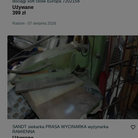
dociągi soft close Europa 7202158
Używane
399 zł
Radom
-
07 sierpnia 2026
SANDT siekarka PRASA WYCINARKA wyżynarka
RAMIENNA
Używane