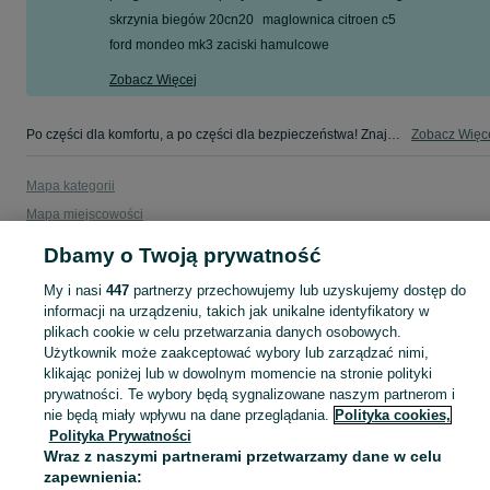
skrzynia biegów 20cn20
maglownica citroen c5
ford mondeo mk3 zaciski hamulcowe
Zobacz Więcej
Po części dla komfortu, a po części dla bezpieczeństwa! Znajdź coś dla swojego auta w kategorii Osobowe na OLX - Radom i okolice!
Zobacz Więc
Mapa kategorii
Mapa miejscowości
Mapa ministron
Dbamy o Twoją prywatność
Popularne wyszukiwania
My i nasi
447
partnerzy przechowujemy lub uzyskujemy dostęp do
informacji na urządzeniu, takich jak unikalne identyfikatory w
plikach cookie w celu przetwarzania danych osobowych.
Użytkownik może zaakceptować wybory lub zarządzać nimi,
klikając poniżej lub w dowolnym momencie na stronie polityki
prywatności. Te wybory będą sygnalizowane naszym partnerom i
nie będą miały wpływu na dane przeglądania.
Polityka cookies,
Polityka Prywatności
Wraz z naszymi partnerami przetwarzamy dane w celu
zapewnienia: