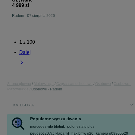
4 999 zł
Radom
-
07 sierpnia 2026
1
z
100
Dalej
Strona główna
Motoryzacja
Części samochodowe
Osobowe
Osobowe -
Mazowieckie
Osobowe - Radom
KATEGORIA
Popularne wyszukiwania
mercedes vito błotnik
polonez atu plus
peugeot 207cc klapa tył
hak bmw g20
kamera g09805520