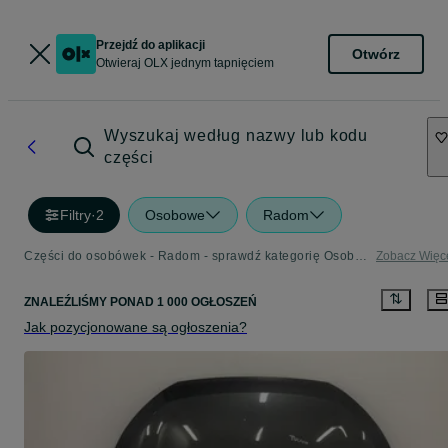
Przejdź do aplikacji
Otwórz
Otwieraj OLX jednym tapnięciem
Wyszukaj według nazwy lub kodu
części
Filtry
·
2
Osobowe
Radom
Części do osobówek - Radom - sprawdź kategorię Osobowe
Zobacz Więc
ZNALEŹLIŚMY
PONAD
1 000 OGŁOSZEŃ
Jak pozycjonowane są ogłoszenia?