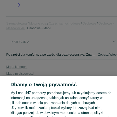
Strona główna
Motoryzacja
Części samochodowe
Osobowe
Osobowe -
Mazowieckie
Osobowe - Marki
KATEGORIA
Po części dla komfortu, a po części dla bezpieczeństwa! Znajdź coś dla swojego auta w kategorii Osobowe na OLX - Marki i okolice!
Zobacz Więc
Mapa kategorii
Mapa miejscowości
Mapa ministron
Dbamy o Twoją prywatność
Popularne wyszukiwania
My i nasi
447
partnerzy przechowujemy lub uzyskujemy dostęp do
informacji na urządzeniu, takich jak unikalne identyfikatory w
plikach cookie w celu przetwarzania danych osobowych.
Użytkownik może zaakceptować wybory lub zarządzać nimi,
klikając poniżej lub w dowolnym momencie na stronie polityki