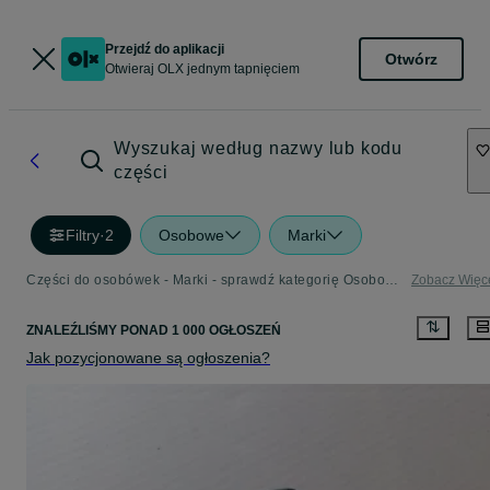
Przejdź do aplikacji
Otwórz
Otwieraj OLX jednym tapnięciem
Wyszukaj według nazwy lub kodu
części
Filtry
·
2
Osobowe
Marki
Części do osobówek - Marki - sprawdź kategorię Osobowe
Zobacz Więc
ZNALEŹLIŚMY
PONAD
1 000 OGŁOSZEŃ
Jak pozycjonowane są ogłoszenia?