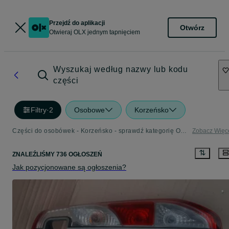
Przejdź do aplikacji
Otwórz
Otwieraj OLX jednym tapnięciem
Wyszukaj według nazwy lub kodu
części
Filtry
·
2
Osobowe
Korzeńsko
Części do osobówek - Korzeńsko - sprawdź kategorię Osobowe
Zobacz Więc
ZNALEŹLIŚMY 736 OGŁOSZEŃ
Jak pozycjonowane są ogłoszenia?