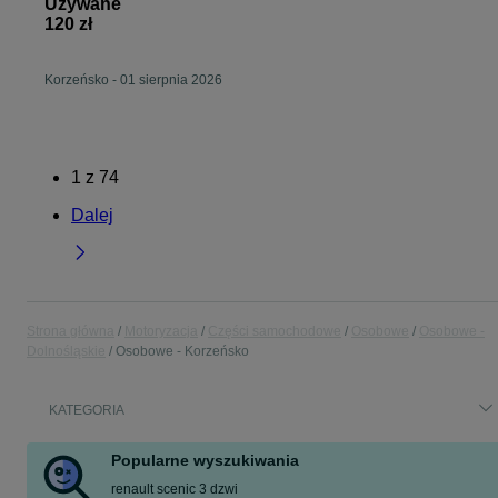
Używane
120 zł
Korzeńsko
-
01 sierpnia 2026
1
z
74
Dalej
Strona główna
Motoryzacja
Części samochodowe
Osobowe
Osobowe -
Dolnośląskie
Osobowe - Korzeńsko
KATEGORIA
Popularne wyszukiwania
renault scenic 3 dzwi