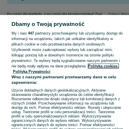
Po części dla komfortu, a po części dla bezpieczeństwa! Znajdź coś dla swojego auta w kategorii Osobowe na OLX - Korzeńsko i okolice!
Zobacz Więc
Dbamy o Twoją prywatność
Mapa kategorii
My i nasi
447
partnerzy przechowujemy lub uzyskujemy dostęp do
Mapa miejscowości
informacji na urządzeniu, takich jak unikalne identyfikatory w
Mapa ministron
plikach cookie w celu przetwarzania danych osobowych.
Użytkownik może zaakceptować wybory lub zarządzać nimi,
Popularne wyszukiwania
klikając poniżej lub w dowolnym momencie na stronie polityki
prywatności. Te wybory będą sygnalizowane naszym partnerom i
nie będą miały wpływu na dane przeglądania.
Polityka cookies,
Polityka Prywatności
Wraz z naszymi partnerami przetwarzamy dane w celu
zapewnienia:
Użycie dokładnych danych geolokalizacyjnych. Aktywne
skanowanie charakterystyki urządzenia do celów identyfikacji.
Rozumienie odbiorców dzięki statystyce lub kombinacji danych z
różnych źródeł. Przechowywanie informacji na urządzeniu lub
dostęp do nich. Pomiar efektywności reklam. Rozwój i ulepszanie
usług. Tworzenie profili w celu personalizacji treści. Tworzenie
profili w celu spersonalizowanych reklam. Wykorzystywanie
ograniczonych danych do wyboru reklam. Wykorzystywanie
ograniczonych danych do wyboru treści. Pomiar efektywności