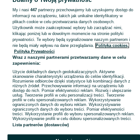
Mapa kategorii
My i nasi
447
partnerzy przechowujemy lub uzyskujemy dostęp do
Mapa miejscowości
informacji na urządzeniu, takich jak unikalne identyfikatory w
Mapa ministron
plikach cookie w celu przetwarzania danych osobowych.
Użytkownik może zaakceptować wybory lub zarządzać nimi,
Popularne wyszukiwania
klikając poniżej lub w dowolnym momencie na stronie polityki
prywatności. Te wybory będą sygnalizowane naszym partnerom i
nie będą miały wpływu na dane przeglądania.
Polityka cookies,
Polityka Prywatności
Wraz z naszymi partnerami przetwarzamy dane w celu
zapewnienia:
Użycie dokładnych danych geolokalizacyjnych. Aktywne
skanowanie charakterystyki urządzenia do celów identyfikacji.
Rozumienie odbiorców dzięki statystyce lub kombinacji danych z
różnych źródeł. Przechowywanie informacji na urządzeniu lub
dostęp do nich. Pomiar efektywności reklam. Rozwój i ulepszanie
usług. Tworzenie profili w celu personalizacji treści. Tworzenie
profili w celu spersonalizowanych reklam. Wykorzystywanie
ograniczonych danych do wyboru reklam. Wykorzystywanie
ograniczonych danych do wyboru treści. Pomiar efektywności
treści. Wykorzystanie profili do wyboru spersonalizowanych reklam.
Wykorzystywanie profili w celu doboru spersonalizowanych treści.
Lista partnerów (dostawców)