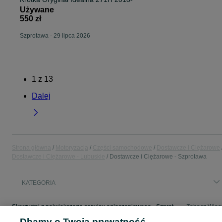
Używane
550 zł
Szprotawa
-
29 lipca 2026
1
z
13
Dalej
Strona główna
Motoryzacja
Części samochodowe
Dostawcze i Ciężarowe
Dostawcze i Ciężarowe - Lubuskie
Dostawcze i Ciężarowe - Szprotawa
KATEGORIA
Skorzystaj z największego serwisu ogłoszeniowego - Szprotawa i okolice! - kupuj lub sprzedawaj jeszcze wygodniej w kategorii Dostawcze i Ciężarowe!
Zobacz Więc
Dbamy o Twoją prywatność