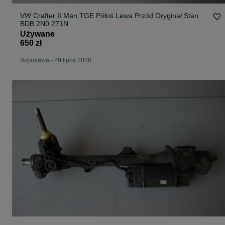
VW Crafter II Man TGE Półoś Lewa Przód Oryginał Stan
BDB 2N0 271N
Używane
650 zł
Szprotawa
-
29 lipca 2026