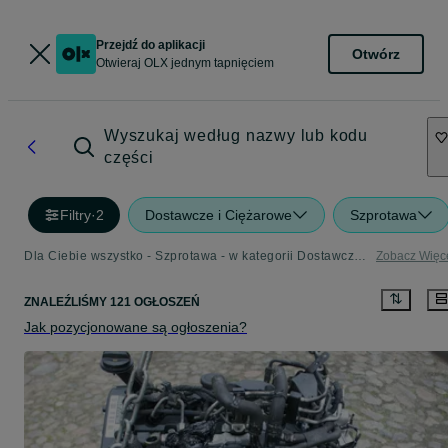
Przejdź do aplikacji
Otwórz
Otwieraj OLX jednym tapnięciem
Wyszukaj według nazwy lub kodu
części
Filtry
·
2
Dostawcze i Ciężarowe
Szprotawa
Dla Ciebie wszystko - Szprotawa - w kategorii Dostawcze i Ciężarowe
Zobacz Więc
ZNALEŹLIŚMY 121 OGŁOSZEŃ
Jak pozycjonowane są ogłoszenia?