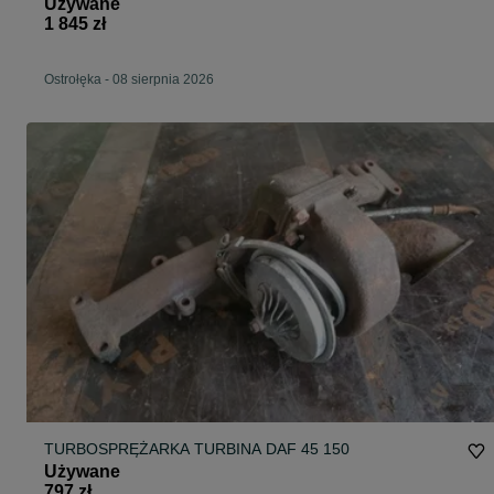
Używane
1 845 zł
Ostrołęka
-
08 sierpnia 2026
TURBOSPRĘŻARKA TURBINA DAF 45 150
Używane
797 zł