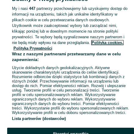
Mapa ministron
My i nasi
447
partnerzy przechowujemy lub uzyskujemy dostęp do
Popularne wyszukiwania
informacji na urządzeniu, takich jak unikalne identyfikatory w
plikach cookie w celu przetwarzania danych osobowych.
Użytkownik może zaakceptować wybory lub zarządzać nimi,
klikając poniżej lub w dowolnym momencie na stronie polityki
prywatności. Te wybory będą sygnalizowane naszym partnerom i
nie będą miały wpływu na dane przeglądania.
Polityka cookies,
Polityka Prywatności
Wraz z naszymi partnerami przetwarzamy dane w celu
zapewnienia:
Użycie dokładnych danych geolokalizacyjnych. Aktywne
skanowanie charakterystyki urządzenia do celów identyfikacji.
Rozumienie odbiorców dzięki statystyce lub kombinacji danych z
różnych źródeł. Przechowywanie informacji na urządzeniu lub
dostęp do nich. Pomiar efektywności reklam. Rozwój i ulepszanie
usług. Tworzenie profili w celu personalizacji treści. Tworzenie
profili w celu spersonalizowanych reklam. Wykorzystywanie
ograniczonych danych do wyboru reklam. Wykorzystywanie
ograniczonych danych do wyboru treści. Pomiar efektywności
treści. Wykorzystanie profili do wyboru spersonalizowanych reklam.
Wykorzystywanie profili w celu doboru spersonalizowanych treści.
Lista partnerów (dostawców)
Akceptuj wszystkie