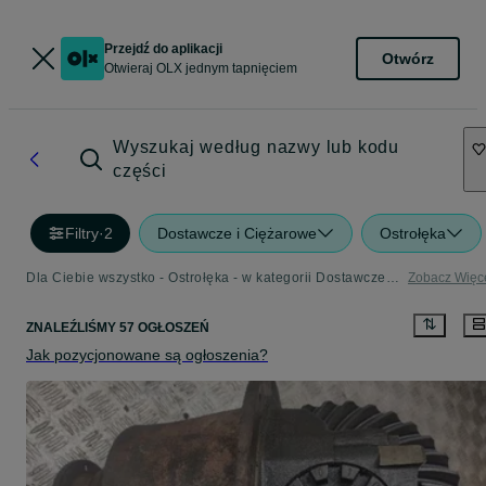
Przejdź do aplikacji
Otwórz
Otwieraj OLX jednym tapnięciem
Wyszukaj według nazwy lub kodu
części
Filtry
·
2
Dostawcze i Ciężarowe
Ostrołęka
Dla Ciebie wszystko - Ostrołęka - w kategorii Dostawcze i Ciężarowe
Zobacz Więc
ZNALEŹLIŚMY 57 OGŁOSZEŃ
Jak pozycjonowane są ogłoszenia?