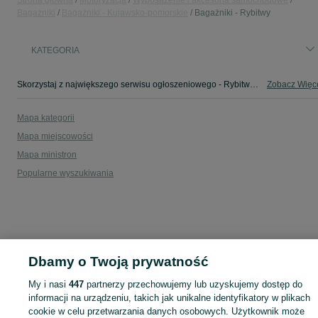
Strona główna
Motoryzacja
Wyposażenie i akcesoria samochodowe
Bagażniki
Bagażniki - Kujawsko-pomorskie
Bagażniki - Rybitwy
KATEGORIA
Skorzystaj z największego serwisu ogłoszeniowego - Rybitwy i okolice! - kupuj lub sprzedawaj jeszcze wygodniej w kategorii Bagażniki!
Zobacz Więc
Mapa kategorii
Mapa miejscowości
Mapa ministron
Popularne wyszukiwania
Dbamy o Twoją prywatność
My i nasi
447
partnerzy przechowujemy lub uzyskujemy dostęp do
informacji na urządzeniu, takich jak unikalne identyfikatory w plikach
cookie w celu przetwarzania danych osobowych. Użytkownik może