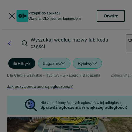
Przejdź do aplikacji
Otwórz
Otwieraj OLX jednym tapnięciem
Wyszukaj według nazwy lub kodu
części
Filtry
·
2
Bagażniki
Rybitwy
Dla Ciebie wszystko - Rybitwy - w kategorii Bagażniki
Zobacz Więc
Jak pozycjonowane są ogłoszenia?
Nie znaleźliśmy żadnych ogłoszeń w tej odległości.
Sprawdź ogłoszenia w większej odległości: