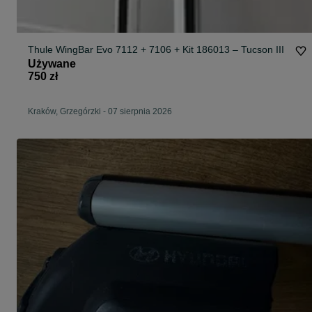
Thule WingBar Evo 7112 + 7106 + Kit 186013 – Tucson III
Używane
750 zł
Kraków, Grzegórzki
-
07 sierpnia 2026