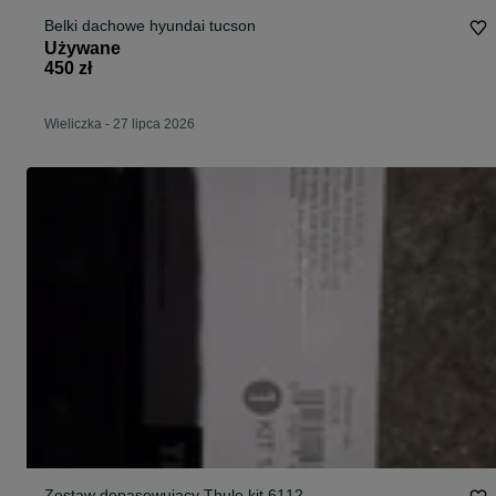
Belki dachowe hyundai tucson
Używane
450 zł
Wieliczka
-
27 lipca 2026
Zestaw dopasowujący Thule kit 6112