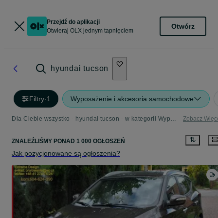
Przejdź do aplikacji
Otwórz
Otwieraj OLX jednym tapnięciem
hyundai tucson
Filtry
·
1
Wyposażenie i akcesoria samochodowe
Dla Ciebie wszystko - hyundai tucson - w kategorii Wyposażenie i akcesoria samochodowe
Zobacz Więc
ZNALEŹLIŚMY
PONAD
1 000 OGŁOSZEŃ
Jak pozycjonowane są ogłoszenia?