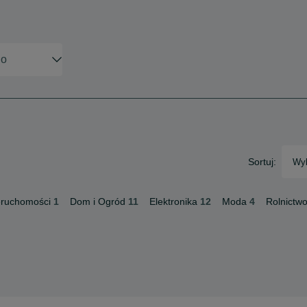
Sortuj:
Wyb
eruchomości
1
Dom i Ogród
11
Elektronika
12
Moda
4
Rolnictw