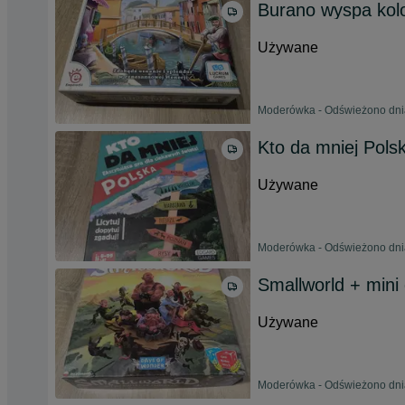
Burano wyspa kol
Używane
Moderówka - Odświeżono dnia
Kto da mniej Pols
Używane
Moderówka - Odświeżono dnia
Smallworld + mini
Używane
Moderówka - Odświeżono dnia