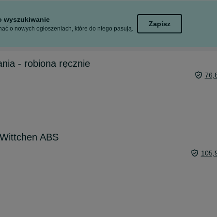
to wyszukiwanie
Zapisz
ać o nowych ogłoszeniach, które do niego pasują.
ia - robiona ręcznie
76,
 Wittchen ABS
105,