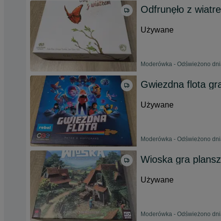
Odfrunęło z wiatr
Używane
Moderówka - Odświeżono dnia
Gwiezdna flota gr
Używane
Moderówka - Odświeżono dnia
Wioska gra plans
Używane
Moderówka - Odświeżono dnia