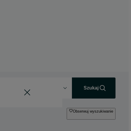
Odległość
+0 km
Szukaj
Obserwuj wyszukiwanie