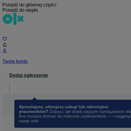
Przejdź do głównej części
Przejdź do stopki
Czat
Twoje konto
Dodaj ogłoszenie
Dla biznesu
opens in a new tab
Sprzedajesz, oferujesz usługi lub rekrutujesz
pracowników?
Zobacz, jak dzięki naszym rozwiązaniom dl
firm możesz dotrzeć do milionów użytkowników — i osiągną
swoje cele.