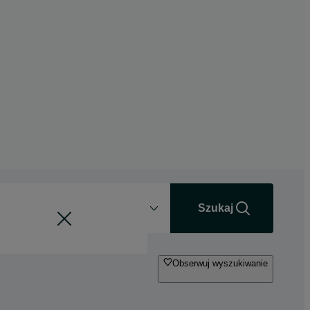
Odległość
+0 km
Szukaj
Obserwuj wyszukiwanie