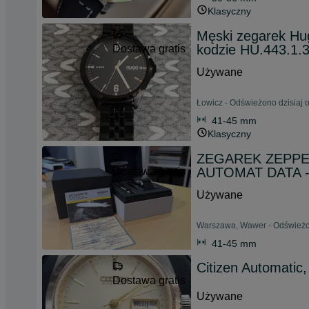
Klasyczny
Męski zegarek Hug
kodzie HU.443.1.
Dostawa gratis
Używane
Łowicz - Odświeżono dzisiaj 
41-45 mm
Klasyczny
ZEGAREK ZEPPEL
AUTOMAT DATA - 
Dostawa gratis
Używane
Warszawa, Wawer - Odświeżon
41-45 mm
Citizen Automatic, 
Dostawa gratis
Używane