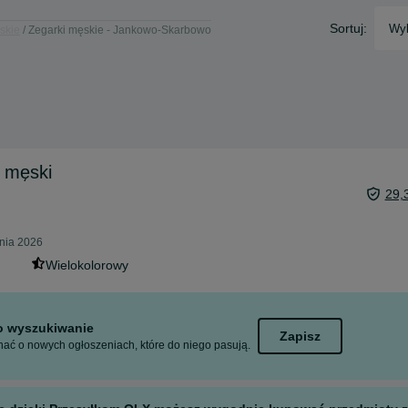
Sortuj:
Wyb
skie
Zegarki męskie - Jankowo-Skarbowo
 męski
29,
nia 2026
Wielokolorowy
to wyszukiwanie
Zapisz
ać o nowych ogłoszeniach, które do niego pasują.