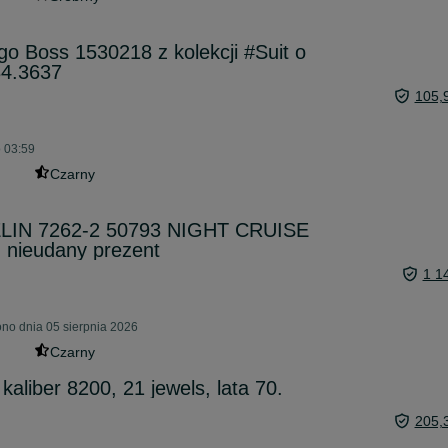
o Boss 1530218 z kolekcji #Suit o
34.3637
105,
o 03:59
Czarny
IN 7262-2 50793 NIGHT CRUISE
nieudany prezent
1 1
o dnia 05 sierpnia 2026
Czarny
kaliber 8200, 21 jewels, lata 70.
205,