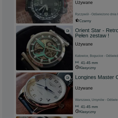
Używane
Ryczywół - Odświeżono dnia 
Czarny
Orient Star - Retr
Pełen zestaw !
Używane
Katowice, Bogucice - Odśwież
41-45 mm
Klasyczny
Longines Master C
Używane
Warszawa, Ursynów - Odśwież
41-45 mm
Klasyczny