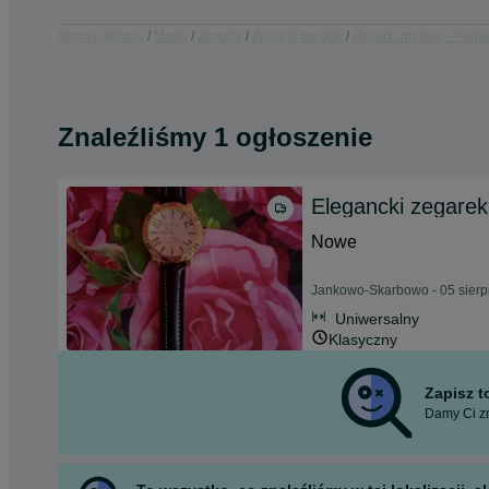
Strona główna
Moda
Zegarki
Zegarki męskie
Zegarki męskie - Podla
Znaleźliśmy 1 ogłoszenie
Elegancki zegarek
Nowe
Jankowo-Skarbowo - 05 sierp
Uniwersalny
Klasyczny
Zapisz 
Damy Ci zn