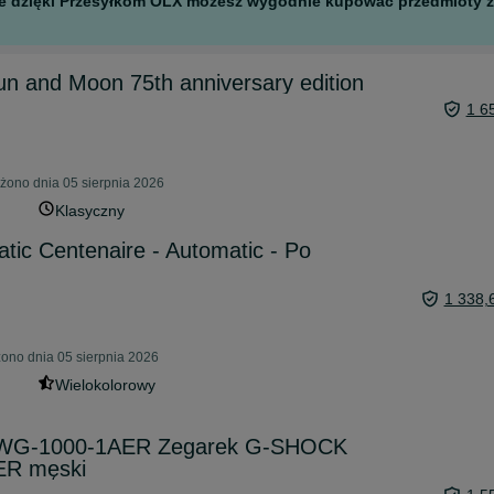
 ale dzięki Przesyłkom OLX możesz wygodnie kupować przedmioty z 
n and Moon 75th anniversary edition
1 6
ono dnia 05 sierpnia 2026
Klasyczny
tic Centenaire - Automatic - Po
1 338,
ono dnia 05 sierpnia 2026
Wielokolorowy
GWG-1000-1AER Zegarek G-SHOCK
R męski