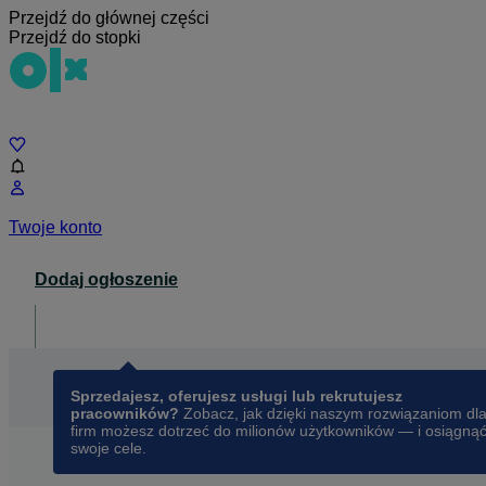
Przejdź do głównej części
Przejdź do stopki
Czat
Twoje konto
Dodaj ogłoszenie
Dla biznesu
opens in a new tab
Sprzedajesz, oferujesz usługi lub rekrutujesz
pracowników?
Zobacz, jak dzięki naszym rozwiązaniom dl
firm możesz dotrzeć do milionów użytkowników — i osiągną
swoje cele.