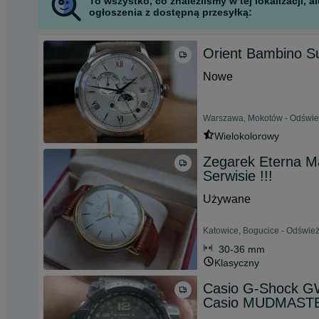
To wszystko, co znaleźliśmy w tej lokalizacji,
ogłoszenia z dostępną przesyłką:
Orient Bambino Su
Nowe
Warszawa, Mokotów - Odśwież
Wielokolorowy
Zegarek Eterna Ma
Serwisie !!!
Używane
Katowice, Bogucice - Odśwież
30-36 mm
Klasyczny
Casio G-Shock 
Casio MUDMASTE