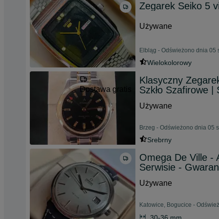
Zegarek Seiko 5 
Używane
Elbląg - Odświeżono dnia 05 
Wielokolorowy
Klasyczny Zegarek 
Szkło Szafirowe |
Dostawa gratis
Używane
Brzeg - Odświeżono dnia 05 s
Srebrny
Omega De Ville - 
Serwisie - Gwaran
Używane
Katowice, Bogucice - Odśwież
30-36 mm