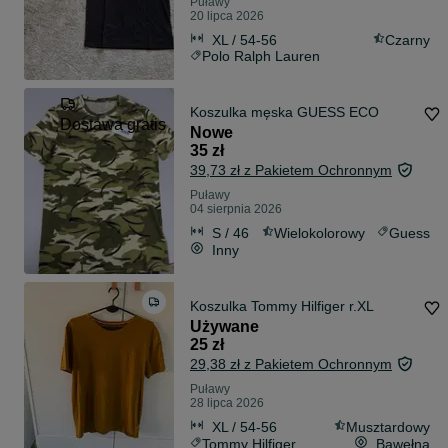
Puławy
20 lipca 2026
XL / 54-56
Czarny
Polo Ralph Lauren
Koszulka męska GUESS ECO
Dostawa gratis
Nowe
35 zł
39,73 zł z Pakietem Ochronnym
Puławy
04 sierpnia 2026
S / 46
Wielokolorowy
Guess
Inny
Koszulka Tommy Hilfiger r.XL
Używane
25 zł
29,38 zł z Pakietem Ochronnym
Puławy
28 lipca 2026
XL / 54-56
Musztardowy
Tommy Hilfiger
Bawełna