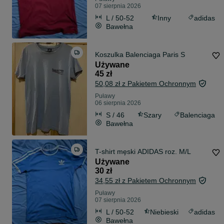
07 sierpnia 2026
L / 50-52
Inny
adidas
Bawełna
Koszulka Balenciaga Paris S
Używane
45 zł
50,08 zł z Pakietem Ochronnym
Puławy
06 sierpnia 2026
S / 46
Szary
Balenciaga
Bawełna
T-shirt męski ADIDAS roz. M/L
Używane
30 zł
34,55 zł z Pakietem Ochronnym
Puławy
07 sierpnia 2026
L / 50-52
Niebieski
adidas
Bawełna