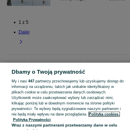
1
z
5
Dalej
Strona główna
Moda
Ubrania męskie
T-shirty i podkoszulki
T-shirty
T-shir
- Lubelskie
T-shirty - Puławy
Dbamy o Twoją prywatność
My i nasi
447
partnerzy przechowujemy lub uzyskujemy dostęp do
KATEGORIA
informacji na urządzeniu, takich jak unikalne identyfikatory w
plikach cookie w celu przetwarzania danych osobowych.
Zobacz Więc
Użytkownik może zaakceptować wybory lub zarządzać nimi,
Szeroki wybór t-shirtów męskich Puławy ▶️ Różne materiały, kolory i rozmiary ✅ Nowe i używane w atrakcyjnych cenach ✌ Sprawdź oferty na OLX.pl!
klikając poniżej lub w dowolnym momencie na stronie polityki
prywatności. Te wybory będą sygnalizowane naszym partnerom i
Mapa kategorii
nie będą miały wpływu na dane przeglądania.
Polityka cookies,
Polityka Prywatności
Mapa miejscowości
Wraz z naszymi partnerami przetwarzamy dane w celu
Mapa ministron