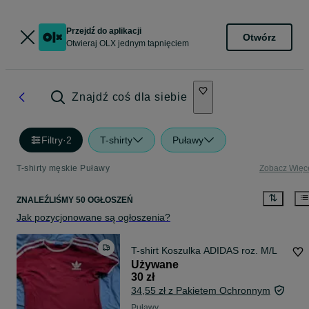
Przejdź do aplikacji
Otwórz
Otwieraj OLX jednym tapnięciem
Znajdź coś dla siebie
Filtry
·
2
T-shirty
Puławy
T-shirty męskie Puławy
Zobacz Więc
ZNALEŹLIŚMY 50 OGŁOSZEŃ
Jak pozycjonowane są ogłoszenia?
T-shirt Koszulka ADIDAS roz. M/L
Używane
30 zł
34,55 zł z Pakietem Ochronnym
Puławy