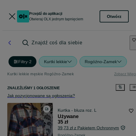
Przejdź do aplikacji
Otwórz
Otwieraj OLX jednym tapnięciem
Znajdź coś dla siebie
Filtry
·
2
Kurtki lekkie
Rogóźno-Zamek
Kurtki lekkie męskie Rogóźno-Zamek
Zobacz Więc
ZNALEŹLIŚMY 1 OGŁOSZENIE
Jak pozycjonowane są ogłoszenia?
Kurtka - bluza roz. L
Używane
35 zł
39,73 zł z Pakietem Ochronnym
Rogóźno-Zamek