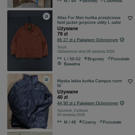
M / 48
Beżowy
Columbia
Atlas For Men kurtka przejściowa
field jacket gorpcore utility L safar
Używane
79 zł
85,27 zł z Pakietem Ochronnym
Toruń
Odświeżono dnia 05 sierpnia 2026
L / 50-52
Brązowy
Pozostałe
Bawełna
Męska lekka kurtka Campus rozm
M
Używane
40 zł
44,90 zł z Pakietem Ochronnym
Szczecin, Centrum
05 sierpnia 2026
M / 48
Czarny
Pozostałe