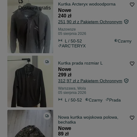
Kurtka Arcteryx wodoodporna
Dostawa gratis
Nowe
240 zł
251,90 zł z Pakietem Ochronnym
Mazowsze
05 sierpnia 2026
L / 50-52
Czarny
ARC'TERYX
Kurtka prada rozmiar L
Nowe
299 zł
312,97 zł z Pakietem Ochronnym
Warszawa, Wola
05 sierpnia 2026
L / 50-52
Czarny
Prada
Nowa kurtka wojskowa polowa,
bechatka
Nowe
89 zł