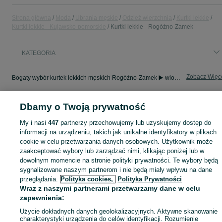
Strona główna
Moda
Ubrania męskie
Odzież wierzchnia
Kurtki lekkie
Kurtki lekkie - Kujawsko-pomorskie
Kurtki lekkie - Rogóźno-Zamek
KATEGORIA
Zobacz Więc
Bogaty wybór kurtek lekkich męskich Rogóźno-Zamek ▶️ wiosenne, przeciwwiatrowe i kolorowe ✅ Nowe i używane w dobrych cenach ✌ Znajdź oferty na OLX.pl!
Mapa kategorii
Dbamy o Twoją prywatność
Mapa miejscowości
My i nasi
447
partnerzy przechowujemy lub uzyskujemy dostęp do
Mapa ministron
informacji na urządzeniu, takich jak unikalne identyfikatory w plikach
cookie w celu przetwarzania danych osobowych. Użytkownik może
Popularne wyszukiwania
zaakceptować wybory lub zarządzać nimi, klikając poniżej lub w
dowolnym momencie na stronie polityki prywatności. Te wybory będą
sygnalizowane naszym partnerom i nie będą miały wpływu na dane
przeglądania.
Polityka cookies,
Polityka Prywatności
Wraz z naszymi partnerami przetwarzamy dane w celu
zapewnienia:
Użycie dokładnych danych geolokalizacyjnych. Aktywne skanowanie
charakterystyki urządzenia do celów identyfikacji. Rozumienie