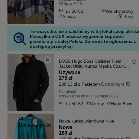
22 lipca 2026
L / 50-52
Wielokolorowy
Sinsay
Inny
To wszystko, co znaleźliśmy w tej lokalizacji, ale dz
Przesyłkom OLX możesz wygodnie kupować
przedmioty z całej Polski. Sprawdź te ogłoszenia z
dostępną przesyłką:
BOSS Hugo Boss Callister Field
Jacket Utility Kurtka Męska Czarna
Chowany Kaptur 52 L
Używane
275 zł
288,13 zł z Pakietem Ochronnym
Czaplinek
Odświeżono dnia 05 sierpnia 2026
L / 50-52
Czarny
Hugo Boss
Nowa kurtka wiatrówka Nike
Dostawa gratis
Nowe
180 zł