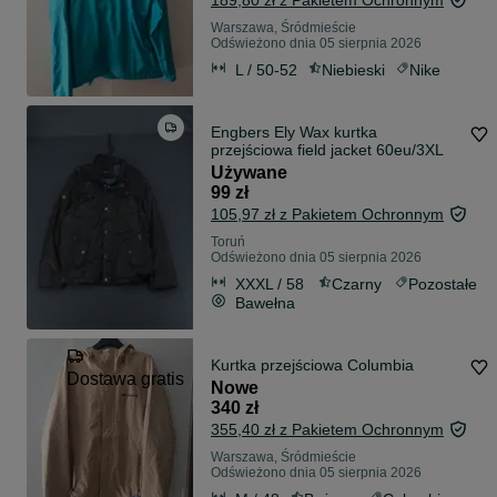
189,80 zł z Pakietem Ochronnym
Warszawa, Śródmieście
Odświeżono dnia 05 sierpnia 2026
L / 50-52
Niebieski
Nike
Engbers Ely Wax kurtka
przejściowa field jacket 60eu/3XL
Używane
99 zł
105,97 zł z Pakietem Ochronnym
Toruń
Odświeżono dnia 05 sierpnia 2026
XXXL / 58
Czarny
Pozostałe
Bawełna
Kurtka przejściowa Columbia
Dostawa gratis
Nowe
340 zł
355,40 zł z Pakietem Ochronnym
Warszawa, Śródmieście
Odświeżono dnia 05 sierpnia 2026