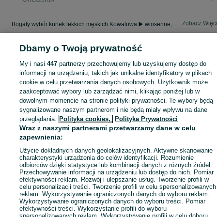
KATEGORIA
Zobacz Więc
Bogaty wybór kurtek lekkich męskich Kowalowa ▶️ wiosenne, przeciwwiatrowe i kolorowe ✅ Nowe i używane w dobrych cenach ✌ Znajdź oferty na OLX.pl!
Dbamy o Twoją prywatność
Mapa kategorii
Mapa miejscowości
My i nasi
447
partnerzy przechowujemy lub uzyskujemy dostęp do
informacji na urządzeniu, takich jak unikalne identyfikatory w plikach
Mapa ministron
cookie w celu przetwarzania danych osobowych. Użytkownik może
Popularne wyszukiwania
zaakceptować wybory lub zarządzać nimi, klikając poniżej lub w
dowolnym momencie na stronie polityki prywatności. Te wybory będą
sygnalizowane naszym partnerom i nie będą miały wpływu na dane
przeglądania.
Polityka cookies,
Polityka Prywatności
Wraz z naszymi partnerami przetwarzamy dane w celu
zapewnienia:
Użycie dokładnych danych geolokalizacyjnych. Aktywne skanowanie
charakterystyki urządzenia do celów identyfikacji. Rozumienie
odbiorców dzięki statystyce lub kombinacji danych z różnych źródeł.
Przechowywanie informacji na urządzeniu lub dostęp do nich. Pomiar
efektywności reklam. Rozwój i ulepszanie usług. Tworzenie profili w
celu personalizacji treści. Tworzenie profili w celu spersonalizowanych
reklam. Wykorzystywanie ograniczonych danych do wyboru reklam.
Wykorzystywanie ograniczonych danych do wyboru treści. Pomiar
efektywności treści. Wykorzystanie profili do wyboru
spersonalizowanych reklam. Wykorzystywanie profili w celu doboru