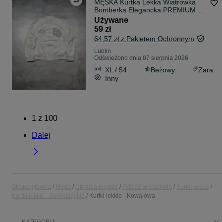
MĘSKA Kurtka Lekka Wiatrówka
Bomberka Elegancka PREMIUM
Zara DNWR Logo
Używane
59 zł
64,57 zł z Pakietem Ochronnym
Lublin
Odświeżono dnia 07 sierpnia 2026
XL / 54
Beżowy
Zara
Inny
1
z
100
Dalej
Strona główna
Moda
Ubrania męskie
Odzież wierzchnia
Kurtki lekkie
Kurtki lekkie - Dolnośląskie
Kurtki lekkie - Kowalowa