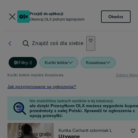
Przejdź do aplikacji
Otwórz
Otwieraj OLX jednym tapnięciem
Znajdź coś dla siebie
Filtry
·
2
Kurtki lekkie
Kowalowa
Kurtki lekkie męskie Kowalowa
Zobacz Więc
Jak pozycjonowane są ogłoszenia?
Nie znaleźliśmy żadnych wyników w tej lokalizacji,
ale dzięki Przesyłkom OLX możesz wygodnie kupo
przedmioty z całej Polski. Sprawdź te ogłoszenia z
opcją przesyłki:
Kurtka Carhartt sztormiak L
Dostawa gratis
Używane