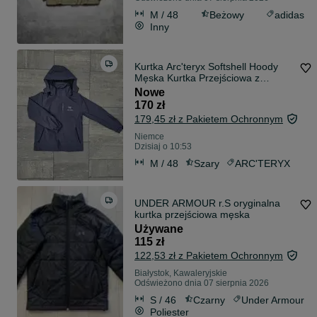
M / 48
Beżowy
adidas
Inny
Kurtka Arc'teryx Softshell Hoody
Męska Kurtka Przejściowa z
Kapturem Grafitowa
Nowe
170 zł
179,45 zł z Pakietem Ochronnym
Niemce
Dzisiaj o 10:53
M / 48
Szary
ARC'TERYX
UNDER ARMOUR r.S oryginalna
kurtka przejściowa męska
Używane
115 zł
122,53 zł z Pakietem Ochronnym
Białystok, Kawaleryjskie
Odświeżono dnia 07 sierpnia 2026
S / 46
Czarny
Under Armour
Poliester