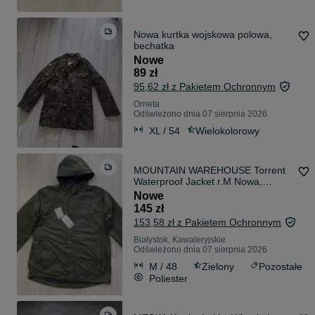
Nowa kurtka wojskowa polowa,
bechatka
Nowe
89 zł
95,62 zł z Pakietem Ochronnym
Orneta
Odświeżono dnia 07 sierpnia 2026
XL / 54
Wielokolorowy
MOUNTAIN WAREHOUSE Torrent
Waterproof Jacket r.M Nowa,
oryginalna nieprzemakalna kurtka
Nowe
męska
145 zł
153,58 zł z Pakietem Ochronnym
Białystok, Kawaleryjskie
Odświeżono dnia 07 sierpnia 2026
M / 48
Zielony
Pozostałe
Poliester