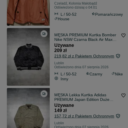
Czeladź, Kolonia Małobądź
Odświeżono dzisiaj o 04:01
L / 50-52
Pomarańczowy
House
MĘSKA PREMIUM Kurtka Bomber
Nike NSW Czarna Black Air Max
Haft Logo PRO
Używane
209 zł
219,82 zł z Pakietem Ochronnym
Lublin
Odświeżono dnia 07 sierpnia 2026
L / 50-52
Czarny
Nike
Inny
MĘSKA Lekka Kurtka Adidas
PREMIUM Japan Edition Duże
Logo Beż Nowa Metki
Używane
149 zł
157,72 zł z Pakietem Ochronnym
Lublin
Odświeżono dnia 07 sierpnia 2026