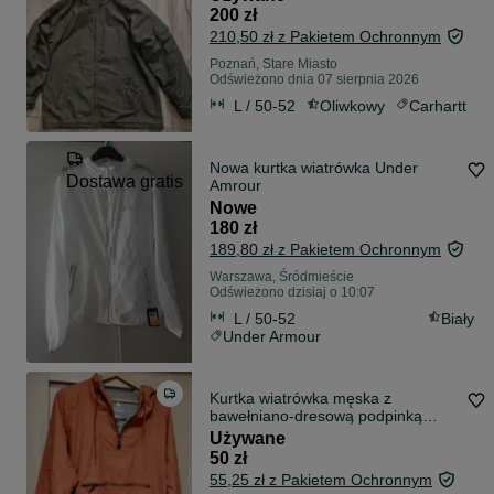
200 zł
210,50 zł z Pakietem Ochronnym
Poznań, Stare Miasto
Odświeżono dnia 07 sierpnia 2026
L / 50-52
Oliwkowy
Carhartt
Nowa kurtka wiatrówka Under
Dostawa gratis
Amrour
Nowe
180 zł
189,80 zł z Pakietem Ochronnym
Warszawa, Śródmieście
Odświeżono dzisiaj o 10:07
L / 50-52
Biały
Under Armour
Kurtka wiatrówka męska z
bawełniano-dresową podpinką
rozm.L
Używane
50 zł
55,25 zł z Pakietem Ochronnym