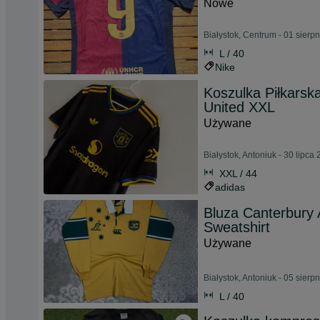
Nowe
Białystok, Centrum - 01 sierp
L / 40
Nike
Koszulka Piłkarsk
United XXL
Używane
Białystok, Antoniuk - 30 lipca
XXL / 44
adidas
Bluza Canterbury 
Sweatshirt
Używane
Białystok, Antoniuk - 05 sierp
L / 40