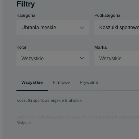
Filtry
Kategoria
Podkategoria
Ubrania męskie
Koszulki sportow
Kolor
Marka
Wszystkie
Wszystkie
Wszystkie
Firmowe
Prywatne
Koszulki sportowe męskie Białystok
Strona główna
Moda
Ubrania męskie
Odzież sportowa
Koszulki spo
Białystok