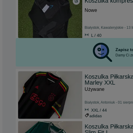
Koszulka kompre
Nowe
Białystok, Kawaleryjskie - 13 
L / 40
Zapisz 
Damy Ci zn
Koszulka Piłkarsk
Marley XXL
Używane
Białystok, Antoniuk - 01 sierp
XXL / 44
adidas
Koszulka Piłkarsk
Slim Fit L