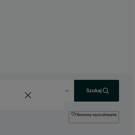
Odległość
+0 km
Szukaj
Obserwuj wyszukiwanie