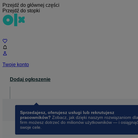
Przejdź do głównej części
Przejdź do stopki
Czat
Twoje konto
Dodaj ogłoszenie
Dla biznesu
opens in a new tab
Sprzedajesz, oferujesz usługi lub rekrutujesz
pracowników?
Zobacz, jak dzięki naszym rozwiązaniom dl
firm możesz dotrzeć do milionów użytkowników — i osiągną
swoje cele.