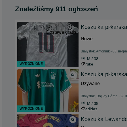
Znaleźliśmy 911 ogłoszeń
Koszulka piłkars
Dostawa gratis
Nowe
Białystok, Antoniuk - 05 sierp
M / 38
WYRÓŻNIONE
Nike
Koszulka piłkarska
Używane
Białystok, Dojlidy Górne - 28 
M / 38
WYRÓŻNIONE
adidas
Koszulka Lewando