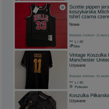
Scottie pippen je
koszykarska Mitc
tshirt czarna cze
Nowe
Białystok, Centrum - 21 lipca
L / 40
Nike
Vintage Koszulka 
Manchester Unite
Używane
Białystok, Antoniuk - 01 sierp
L / 40
Poliester
Koszulka Piłkarsk
Używane