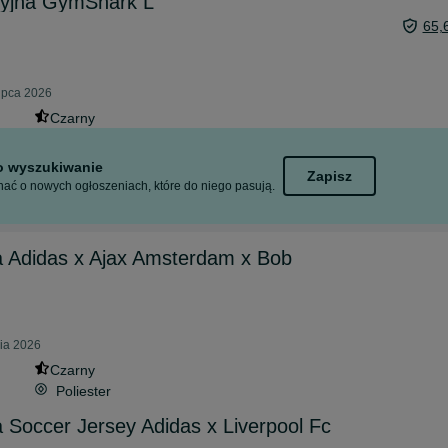
syjna GymShark L
65,
lipca 2026
Czarny
to wyszukiwanie
Zapisz
ać o nowych ogłoszeniach, które do niego pasują.
a Adidas x Ajax Amsterdam x Bob
nia 2026
Czarny
Poliester
a Soccer Jersey Adidas x Liverpool Fc