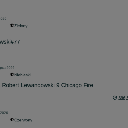
 2026
Zielony
ewski#77
lipca 2026
Niebieski
a Robert Lewandowski 9 Chicago Fire
396,
a 2026
Czerwony