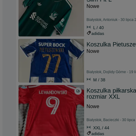
Nowe
Białystok, Antoniuk - 30 lipca
L / 40
adidas
Koszulka Pietusz
Nowe
Białystok, Dojlidy Górne - 19 
M / 38
Koszulka piłkarsk
rozmiar XXL
Nowe
Białystok, Bacieczki - 30 lipc
XXL / 44
adidas