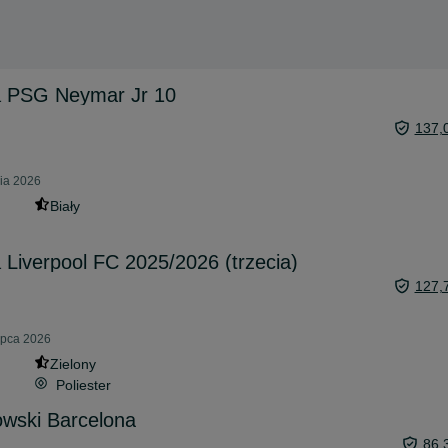
ka PSG Neymar Jr 10
137,
nia 2026
Biały
 Liverpool FC 2025/2026 (trzecia)
127,
lipca 2026
Zielony
Poliester
wski Barcelona
86,