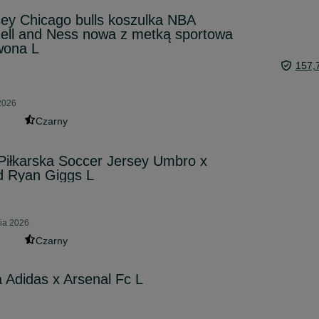
rsey Chicago bulls koszulka NBA
hell and Ness nowa z metką sportowa
rwona L
157,
 2026
Czarny
Piłkarska Soccer Jersey Umbro x
d Ryan Giggs L
nia 2026
Czarny
a Adidas x Arsenal Fc L