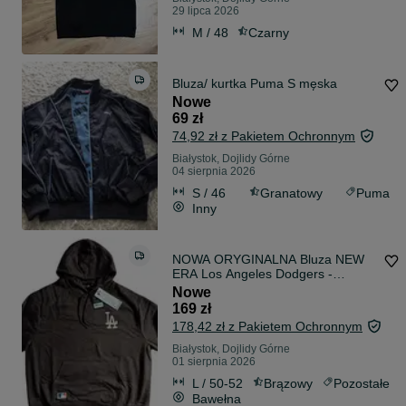
29 lipca 2026
M / 48
Czarny
Bluza/ kurtka Puma S męska
Nowe
69 zł
74,92 zł z Pakietem Ochronnym
Białystok, Dojlidy Górne
04 sierpnia 2026
S / 46
Granatowy
Puma
Inny
NOWA ORYGINALNA Bluza NEW
ERA Los Angeles Dodgers -
BRĄZOWA rozm. XL
Nowe
169 zł
178,42 zł z Pakietem Ochronnym
Białystok, Dojlidy Górne
01 sierpnia 2026
L / 50-52
Brązowy
Pozostałe
Bawełna