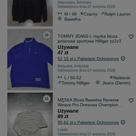
Warszawa, Bemowo
Odświeżono dnia 07 sierpnia 2026
M / 48
Czarny
Ralph Lauren
Bawełna
TOMMY JEANS L męska bluza
polarowa sportowa Hilfiger sz2v3
Używane
47 zł
52,15 zł z Pakietem Ochronnym
Białystok, Antoniuk
Odświeżono dnia 07 sierpnia 2026
L / 50-52
Niebieski
Tommy Hilfiger
Jeans (Denim)
MĘSKA Bluza Bawełna Reverse
Weave Pro Dresowa Champion
Haft Logo Mięta
Używane
89 zł
95,62 zł z Pakietem Ochronnym
Lublin
Odświeżono dnia 07 sierpnia 2026