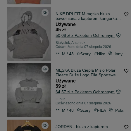
NIKE DRI FIT M męska bluza
bawełniana z kapturem kangurka
sz2v3
Używane
45 zł
50,08 zł z Pakietem Ochronnym
Białystok, Antoniuk
Odświeżono dnia 07 sierpnia 2026
M / 48
Szary
Nike
Inny
MĘSKA Bluza Ciepła Misio Polar
Fleece Duże Logo Fila Sportswear
Active
Używane
59 zł
64,57 zł z Pakietem Ochronnym
Lublin
Odświeżono dnia 07 sierpnia 2026
M / 48
Szary
FILA
Polar
JORDAN - bluza z kapturem .