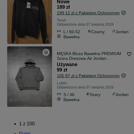
Nowe
189 zł
199,12 zł z Pakietem Ochronnym
Toruń
Odświeżono dnia 07 sierpnia 2026
L / 50-52
Czarny
Jordan
Bawełna
MĘSKA Bluza Bawełna PREMIUM
Szara Dresowa Air Jordan
Koszykówka NBA Logo
Używane
99 zł
105,97 zł z Pakietem Ochronnym
Lublin
Odświeżono dnia 07 sierpnia 2026
S / 46
Szary
Jordan
Bawełna
1
z
100
Dalej