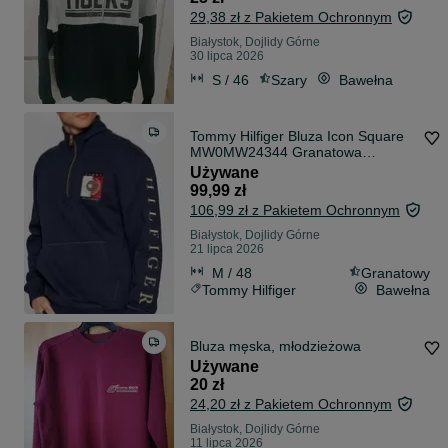
29,38 zł z Pakietem Ochronnym
Białystok, Dojlidy Górne
30 lipca 2026
S / 46
Szary
Bawełna
Tommy Hilfiger Bluza Icon Square
MW0MW24344 Granatowa
Oldschool
Używane
99,99 zł
106,99 zł z Pakietem Ochronnym
Białystok, Dojlidy Górne
21 lipca 2026
M / 48
Granatowy
Tommy Hilfiger
Bawełna
Bluza męska, młodzieżowa
Używane
20 zł
24,20 zł z Pakietem Ochronnym
Białystok, Dojlidy Górne
11 lipca 2026