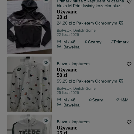
Primark bluza z kapturem M czarna
bluza M Print kwiaty kozacka bluza
M vintage oversize
Używane
20 zł
24,20 zł z Pakietem Ochronnym
Białystok, Dojlidy Górne
22 lipca 2026
M / 48
Czarny
Primark
Bawełna
Bluza z kapturem
Używane
50 zł
55,25 zł z Pakietem Ochronnym
Białystok, Dojlidy Górne
25 lipca 2026
M / 48
Szary
H&M
Bawełna
Bluza z kapturem
Używane
25 zł