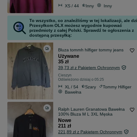
XS / 44
Inny
Inny
To wszystko, co znaleźliśmy w tej lokalizacji, ale dz
Przesyłkom OLX możesz wygodnie kupować
przedmioty z całej Polski. Sprawdź te ogłoszenia z
dostępną przesyłką:
Bluza tommh hilfiger tommy jeans
Używane
35 zł
39,73 zł z Pakietem Ochronnym
Cieszyn
Odświeżono dzisiaj o 05:25
XL / 54
Szary
Tommy Hilfiger
Bawełna
Ralph Lauren Granatowa Bawełna
100% Bluza M L 3XL Męska
Nowe
211 zł
221,89 zł z Pakietem Ochronnym