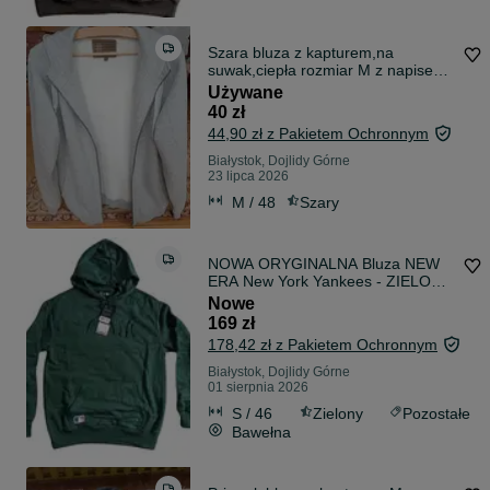
Szara bluza z kapturem,na
suwak,ciepła rozmiar M z napisem
gorzałka
Używane
40 zł
44,90 zł z Pakietem Ochronnym
Białystok, Dojlidy Górne
23 lipca 2026
M / 48
Szary
NOWA ORYGINALNA Bluza NEW
ERA New York Yankees - ZIELONA
rozm. S
Nowe
169 zł
178,42 zł z Pakietem Ochronnym
Białystok, Dojlidy Górne
01 sierpnia 2026
S / 46
Zielony
Pozostałe
Bawełna