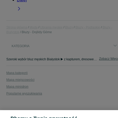
Strona główna
Moda
Ubrania męskie
Bluzy
Bluzy - Podlaskie
Bluzy -
Białystok
Bluzy - Dojlidy Górne
KATEGORIA
Zobacz Więc
Szeroki wybór bluz męskich Białystok ▶️ z kapturem, dresowe, oversize i z nadrukiem ✅ Nowe i używane w atrakcyjnych cenach ✌ Znajdź oferty na OLX.pl!
Mapa kategorii
Mapa miejscowości
Mapa ministron
Popularne wyszukiwania