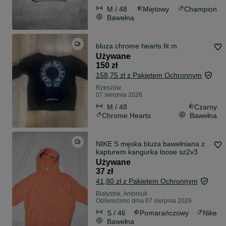
M / 48
Miętowy
Champion
Bawełna
bluza chrome hearts fit m
Używane
150 zł
158,75 zł z Pakietem Ochronnym
Rzeszów
07 sierpnia 2026
M / 48
Czarny
Chrome Hearts
Bawełna
NIKE S męska bluza bawełniana z
kapturem kangurka loose sz2v3
Używane
37 zł
41,80 zł z Pakietem Ochronnym
Białystok, Antoniuk
Odświeżono dnia 07 sierpnia 2026
S / 46
Pomarańczowy
Nike
Bawełna