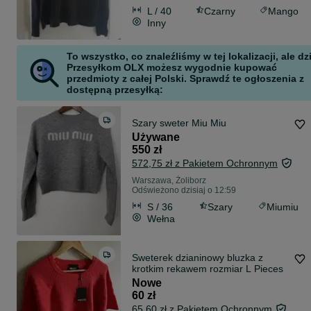
L / 40
Czarny
Mango
Inny
To wszystko, co znaleźliśmy w tej lokalizacji, ale dz
Przesyłkom OLX możesz wygodnie kupować
przedmioty z całej Polski. Sprawdź te ogłoszenia z
dostępną przesyłką:
Szary sweter Miu Miu
Używane
550 zł
572,75 zł z Pakietem Ochronnym
Warszawa, Żoliborz
Odświeżono dzisiaj o 12:59
S / 36
Szary
Miumiu
Wełna
Sweterek dzianinowy bluzka z
krotkim rekawem rozmiar L Pieces
Nowe
60 zł
65,60 zł z Pakietem Ochronnym