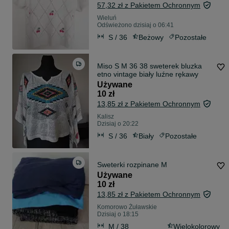
57,32 zł z Pakietem Ochronnym
Wieluń
Odświeżono dzisiaj o 06:41
S / 36
Beżowy
Pozostałe
Miso S M 36 38 sweterek bluzka
etno vintage biały luźne rękawy
Używane
10 zł
13,85 zł z Pakietem Ochronnym
Kalisz
Dzisiaj o 20:22
S / 36
Biały
Pozostałe
Sweterki rozpinane M
Używane
10 zł
13,85 zł z Pakietem Ochronnym
Komorowo Żuławskie
Dzisiaj o 18:15
M / 38
Wielokolorowy