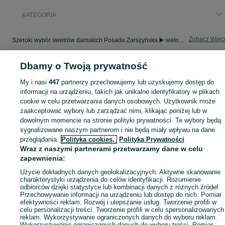
KATEGORIA
Zobacz Więc
Szeroki wybór swetrów damskich Posada Zarszyńska ▶️ wełniane, kaszmirowe, oversize i kolorowe ✅ Nowe i używane w dobrych cenach ✌ Sprawdź oferty na OLX.pl!
Dbamy o Twoją prywatność
Mapa kategorii
Mapa miejscowości
My i nasi
447
partnerzy przechowujemy lub uzyskujemy dostęp do
informacji na urządzeniu, takich jak unikalne identyfikatory w plikach
Mapa ministron
cookie w celu przetwarzania danych osobowych. Użytkownik może
Popularne wyszukiwania
zaakceptować wybory lub zarządzać nimi, klikając poniżej lub w
dowolnym momencie na stronie polityki prywatności. Te wybory będą
sygnalizowane naszym partnerom i nie będą miały wpływu na dane
przeglądania.
Polityka cookies,
Polityka Prywatności
Wraz z naszymi partnerami przetwarzamy dane w celu
zapewnienia:
Użycie dokładnych danych geolokalizacyjnych. Aktywne skanowanie
charakterystyki urządzenia do celów identyfikacji. Rozumienie
odbiorców dzięki statystyce lub kombinacji danych z różnych źródeł.
Przechowywanie informacji na urządzeniu lub dostęp do nich. Pomiar
efektywności reklam. Rozwój i ulepszanie usług. Tworzenie profili w
celu personalizacji treści. Tworzenie profili w celu spersonalizowanych
reklam. Wykorzystywanie ograniczonych danych do wyboru reklam.
Wykorzystywanie ograniczonych danych do wyboru treści. Pomiar