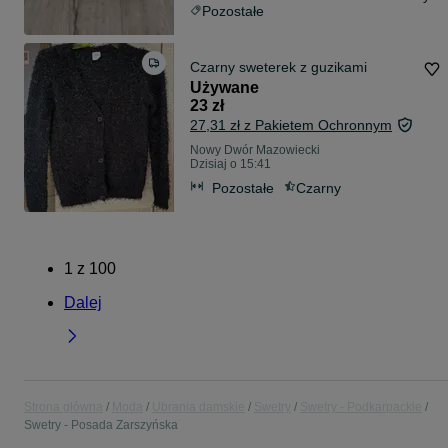
Pozostałe
Czarny sweterek z guzikami
Używane
23 zł
27,31 zł z Pakietem Ochronnym
Nowy Dwór Mazowiecki
Dzisiaj o 15:41
Pozostałe
Czarny
1
z
100
Dalej
Strona główna
Moda
Ubrania damskie
Swetry
Swetry - Podkarpackie
Swetry - Posada Zarszyńska