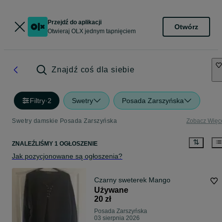
Przejdź do aplikacji
Otwórz
Otwieraj OLX jednym tapnięciem
Znajdź coś dla siebie
Filtry
·
2
Swetry
Posada Zarszyńska
Swetry damskie Posada Zarszyńska
Zobacz Więc
ZNALEŹLIŚMY 1 OGŁOSZENIE
Jak pozycjonowane są ogłoszenia?
Czarny sweterek Mango
Używane
20 zł
Posada Zarszyńska
03 sierpnia 2026