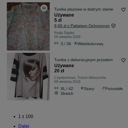
Tunika plażowa w dobrym stanie
Używane
5 zł
8,68 zł z Pakietem Ochronnym
Ruda Śląska
05 sierpnia 2026
S / 36
Wielokolorowy
Tunika z dekoracyjnym przodem
Używane
20 zł
Częstochowa, Trzech Wieszczów
08 sierpnia 2026
XL / 42
Szary
Pozostałe
Stretch
1
z
100
Dalej