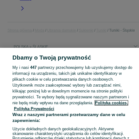
Strona główna
Moda
Ubrania damskie
Sukienki
Tuniki
Tuniki - Śląskie
POLSKA » ŚLĄSKIE
Dbamy o Twoją prywatność
KATEGORIA
My i nasi
447
partnerzy przechowujemy lub uzyskujemy dostęp do
informacji na urządzeniu, takich jak unikalne identyfikatory w
Zobacz Więc
plikach cookie w celu przetwarzania danych osobowych.
Szeroki wybór tunik damskich Śląskie ▶️ bawełniane, letnie, plażowe i casualowe ✅ Nowe i używane w atrakcyjnych cenach ✌ Znajdź oferty na OLX.pl!
Użytkownik może zaakceptować wybory lub zarządzać nimi,
klikając poniżej lub w dowolnym momencie na stronie polityki
Mapa kategorii
prywatności. Te wybory będą sygnalizowane naszym partnerom i
nie będą miały wpływu na dane przeglądania.
Polityka cookies,
Mapa miejscowości
Polityka Prywatności
Mapa ministron
Wraz z naszymi partnerami przetwarzamy dane w celu
Popularne wyszukiwania
zapewnienia:
Użycie dokładnych danych geolokalizacyjnych. Aktywne
skanowanie charakterystyki urządzenia do celów identyfikacji.
Rozumienie odbiorców dzięki statystyce lub kombinacji danych z