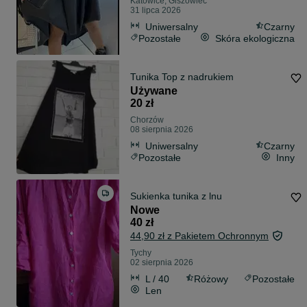
Katowice, Giszowiec
31 lipca 2026
Uniwersalny
Czarny
Pozostałe
Skóra ekologiczna
Tunika Top z nadrukiem
Używane
20 zł
Chorzów
08 sierpnia 2026
Uniwersalny
Czarny
Pozostałe
Inny
Sukienka tunika z lnu
Nowe
40 zł
44,90 zł z Pakietem Ochronnym
Tychy
02 sierpnia 2026
L / 40
Różowy
Pozostałe
Len