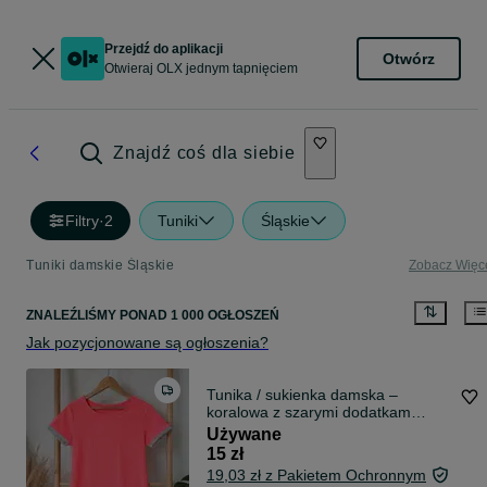
Przejdź do aplikacji
Otwórz
Otwieraj OLX jednym tapnięciem
Znajdź coś dla siebie
Filtry
·
2
Tuniki
Śląskie
Tuniki damskie Śląskie
Zobacz Więc
ZNALEŹLIŚMY
PONAD
1 000 OGŁOSZEŃ
Jak pozycjonowane są ogłoszenia?
Tunika / sukienka damska –
koralowa z szarymi dodatkam
rozm. 38
Używane
15 zł
19,03 zł z Pakietem Ochronnym