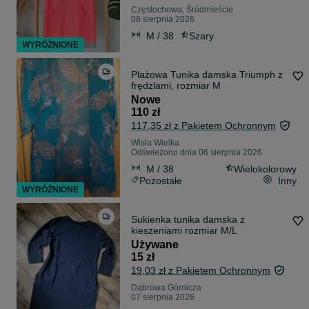
Częstochowa, Śródmieście
08 sierpnia 2026
M / 38
Szary
WYRÓŻNIONE
Plażowa Tunika damska Triumph z
frędzlami, rozmiar M
Nowe
110 zł
117,35 zł z Pakietem Ochronnym
Wisła Wielka
Odświeżono dnia 06 sierpnia 2026
M / 38
Wielokolorowy
Pozostałe
Inny
WYRÓŻNIONE
Sukienka tunika damska z
kieszeniami rozmiar M/L
Używane
15 zł
19,03 zł z Pakietem Ochronnym
Dąbrowa Górnicza
07 sierpnia 2026