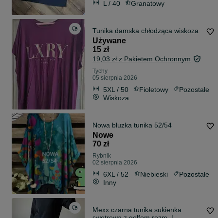
L / 40
Granatowy
Tunika damska chłodząca wiskoza
Używane
15 zł
19,03 zł z Pakietem Ochronnym
Tychy
05 sierpnia 2026
5XL / 50
Fioletowy
Pozostałe
Wiskoza
Nowa bluzka tunika 52/54
Nowe
70 zł
Rybnik
02 sierpnia 2026
6XL / 52
Niebieski
Pozostałe
Inny
Mexx czarna tunika sukienka
swetrowa z golfem rozm. L