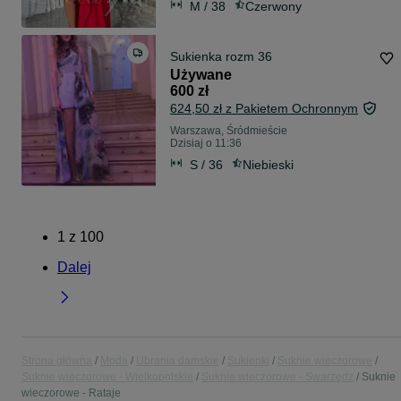
M / 38
Czerwony
Sukienka rozm 36
Używane
600 zł
624,50 zł z Pakietem Ochronnym
Warszawa, Śródmieście
Dzisiaj o 11:36
S / 36
Niebieski
1
z
100
Dalej
Strona główna
Moda
Ubrania damskie
Sukienki
Suknie wieczorowe
Suknie wieczorowe - Wielkopolskie
Suknie wieczorowe - Swarzędz
Suknie
wieczorowe - Rataje