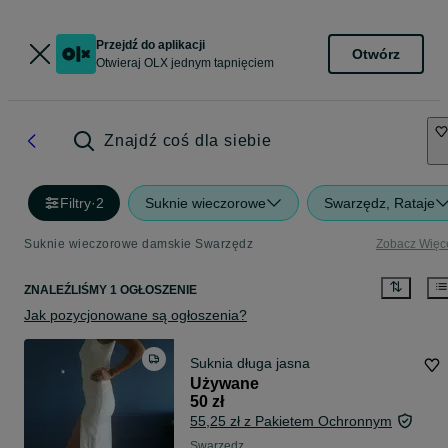
Przejdź do aplikacji
Otwórz
Otwieraj OLX jednym tapnięciem
Znajdź coś dla siebie
Filtry
·
2
Suknie wieczorowe
Swarzędz, Rataje
Suknie wieczorowe damskie Swarzędz
Zobacz Więc
ZNALEŹLIŚMY 1 OGŁOSZENIE
Jak pozycjonowane są ogłoszenia?
Suknia długa jasna
Używane
50 zł
55,25 zł z Pakietem Ochronnym
Swarzędz