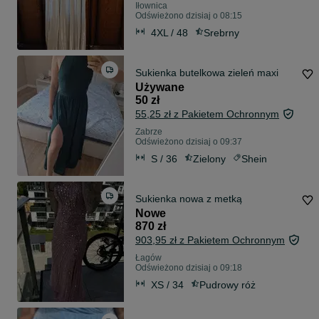
Iłownica
Odświeżono dzisiaj o 08:15
4XL / 48
Srebrny
Sukienka butelkowa zieleń maxi
Używane
50 zł
55,25 zł z Pakietem Ochronnym
Zabrze
Odświeżono dzisiaj o 09:37
S / 36
Zielony
Shein
Sukienka nowa z metką
Nowe
870 zł
903,95 zł z Pakietem Ochronnym
Łagów
Odświeżono dzisiaj o 09:18
XS / 34
Pudrowy róż