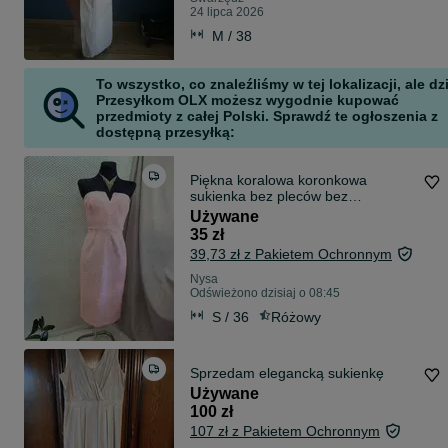
24 lipca 2026
M / 38
To wszystko, co znaleźliśmy w tej lokalizacji, ale dz
Przesyłkom OLX możesz wygodnie kupować
przedmioty z całej Polski. Sprawdź te ogłoszenia z
dostępną przesyłką:
Piękna koralowa koronkowa
sukienka bez pleców bez
ramiączek na wesele imprezę
Używane
chrzciny r. S 36
35 zł
39,73 zł z Pakietem Ochronnym
Nysa
Odświeżono dzisiaj o 08:45
S / 36
Różowy
Sprzedam elegancką sukienkę
Używane
100 zł
107 zł z Pakietem Ochronnym