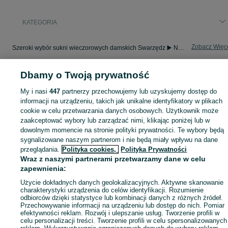
KATEGORIA
Zobacz Więc
Szeroki wybór sukni wieczorowych damskich Swarzędz ▶️ Nowe i używane w dobrych cenach ✌ Przeglądaj i wybierz najlepszą ofertę na OLX.pl!
Dbamy o Twoją prywatność
Mapa kategorii
Mapa miejscowości
My i nasi
447
partnerzy przechowujemy lub uzyskujemy dostęp do
informacji na urządzeniu, takich jak unikalne identyfikatory w plikach
Mapa ministron
cookie w celu przetwarzania danych osobowych. Użytkownik może
Popularne wyszukiwania
zaakceptować wybory lub zarządzać nimi, klikając poniżej lub w
dowolnym momencie na stronie polityki prywatności. Te wybory będą
sygnalizowane naszym partnerom i nie będą miały wpływu na dane
przeglądania.
Polityka cookies,
Polityka Prywatności
Wraz z naszymi partnerami przetwarzamy dane w celu
zapewnienia:
Użycie dokładnych danych geolokalizacyjnych. Aktywne skanowanie
charakterystyki urządzenia do celów identyfikacji. Rozumienie
odbiorców dzięki statystyce lub kombinacji danych z różnych źródeł.
Przechowywanie informacji na urządzeniu lub dostęp do nich. Pomiar
efektywności reklam. Rozwój i ulepszanie usług. Tworzenie profili w
celu personalizacji treści. Tworzenie profili w celu spersonalizowanych