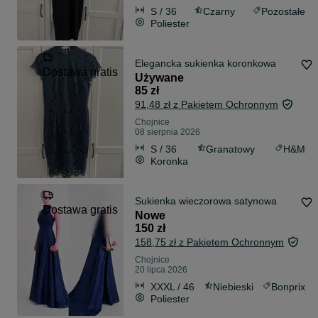
S / 36
Czarny
Pozostałe
Poliester
Elegancka sukienka koronkowa
Dostawa gratis
Używane
85 zł
91,48 zł z Pakietem Ochronnym
Chojnice
08 sierpnia 2026
S / 36
Granatowy
H&M
Koronka
Sukienka wieczorowa satynowa
Dostawa gratis
Nowe
150 zł
158,75 zł z Pakietem Ochronnym
Chojnice
20 lipca 2026
XXXL / 46
Niebieski
Bonprix
Poliester