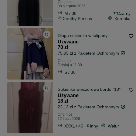
Chojnice
08 sierpnia 2026
M / 38
Czarny
Dorothy Perkins
Koronka
Dluga sukienka w tulipany
Używane
70 zł
75,95 zł z Pakietem Ochronnym
Chojnice
Dzisiaj o 11:30
S / 36
Sukienka wieczorowa bordo "18"
Używane
18 zł
22,13 zł z Pakietem Ochronnym
Chojnice
12 lipca 2026
XXXL / 46
Inny
Welur