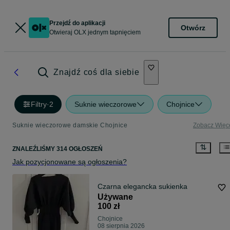
Przejdź do aplikacji
Otwórz
Otwieraj OLX jednym tapnięciem
Znajdź coś dla siebie
Filtry
·
2
Suknie wieczorowe
Chojnice
Suknie wieczorowe damskie Chojnice
Zobacz Więc
ZNALEŹLIŚMY 314 OGŁOSZEŃ
Jak pozycjonowane są ogłoszenia?
Czarna elegancka sukienka
Używane
100 zł
Chojnice
08 sierpnia 2026