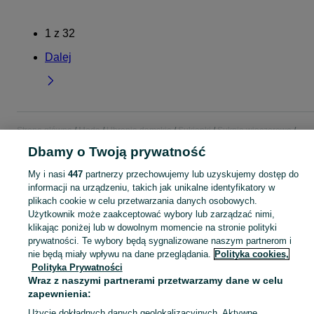
1
z
32
Dalej
Strona główna
Moda
Ubrania damskie
Sukienki
Suknie wieczorowe
Suknie wieczorowe - Pomorskie
Suknie wieczorowe - Chojnice
Dbamy o Twoją prywatność
My i nasi
447
partnerzy przechowujemy lub uzyskujemy dostęp do
KATEGORIA
informacji na urządzeniu, takich jak unikalne identyfikatory w
plikach cookie w celu przetwarzania danych osobowych.
Użytkownik może zaakceptować wybory lub zarządzać nimi,
Zobacz Więc
Szeroki wybór sukni wieczorowych damskich Chojnice ▶️ Nowe i używane w dobrych cenach ✌ Przeglądaj i wybierz najlepszą ofertę na OLX.pl!
klikając poniżej lub w dowolnym momencie na stronie polityki
prywatności. Te wybory będą sygnalizowane naszym partnerom i
Mapa kategorii
nie będą miały wpływu na dane przeglądania.
Polityka cookies,
Polityka Prywatności
Mapa miejscowości
Wraz z naszymi partnerami przetwarzamy dane w celu
Mapa ministron
zapewnienia:
Popularne wyszukiwania
Użycie dokładnych danych geolokalizacyjnych. Aktywne