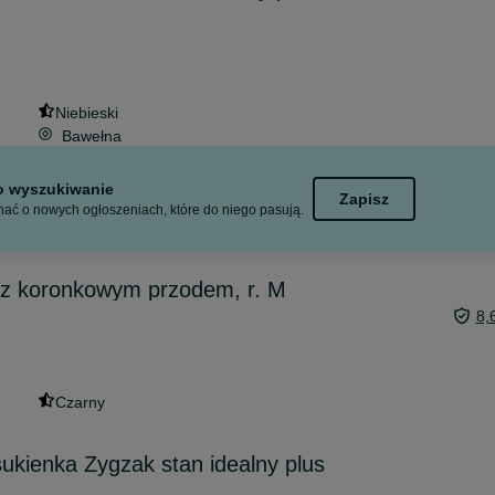
Niebieski
Bawełna
to wyszukiwanie
Zapisz
ać o nowych ogłoszeniach, które do niego pasują.
z koronkowym przodem, r. M
8,
Czarny
sukienka Zygzak stan idealny plus