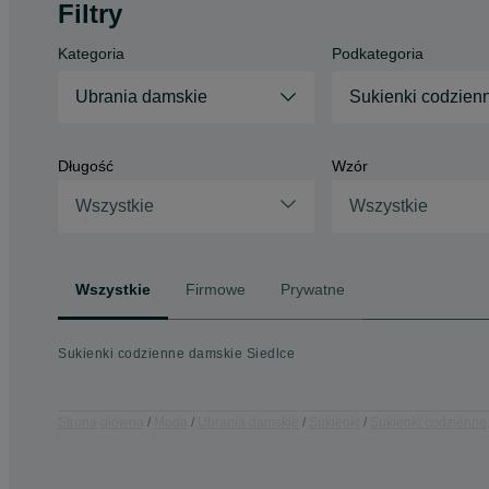
Filtry
Kategoria
Podkategoria
Ubrania damskie
Sukienki codzien
Długość
Wzór
Wszystkie
Wszystkie
Wszystkie
Firmowe
Prywatne
Sukienki codzienne damskie Siedlce
Strona główna
Moda
Ubrania damskie
Sukienki
Sukienki codzienne