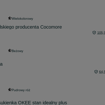
Wielokolorowy
lskiego producenta Cocomore
105,
Beżowy
na
64,
Pudrowy róż
sukienka OKEE stan idealny plus