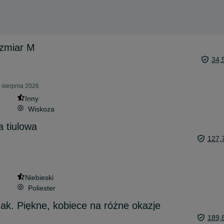
ozmiar M
34,
 sierpnia 2026
Inny
Wiskoza
a tiulowa
127,
Niebieski
Poliester
zak. Piękne, kobiece na różne okazje
189,