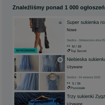
Znaleźliśmy
ponad
1 000 ogłoszeń
Super sukienka r
Nowe
Siedlce - Odświeżono dnia 05
M / 38
WYRÓŻNIONE
Top Secret
Niebieska sukienk
Używane
Siedlce - 04 sierpnia 2026
S / 36
Pozostałe
Trzy sukienki Zyg
Dostawa gratis
Używane