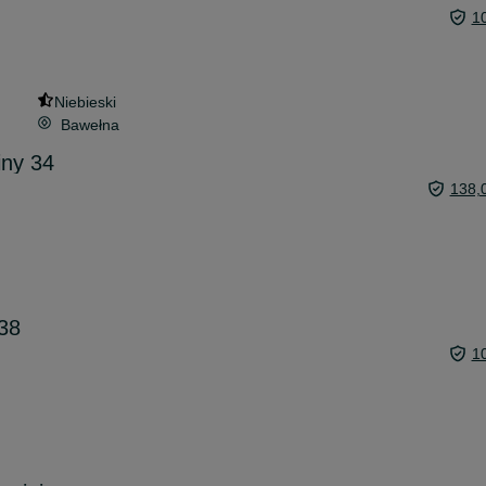
1
Niebieski
Bawełna
iny 34
138,
38
1