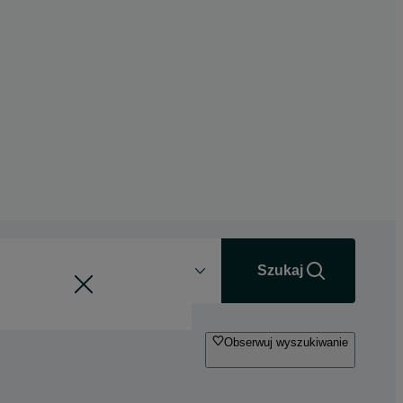
Odległość
+0 km
Szukaj
Obserwuj wyszukiwanie