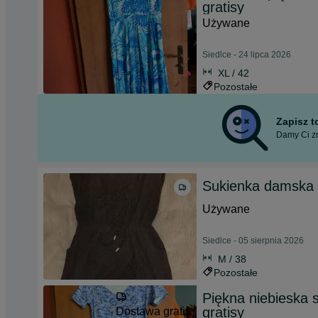
gratisy
Używane
Siedlce - 24 lipca 2026
XL / 42
Pozostałe
Zapisz 
Damy Ci zn
Sukienka damska 
Używane
Siedlce - 05 sierpnia 2026
M / 38
Pozostałe
Piękna niebieska 
gratisy
Dostawa gratis