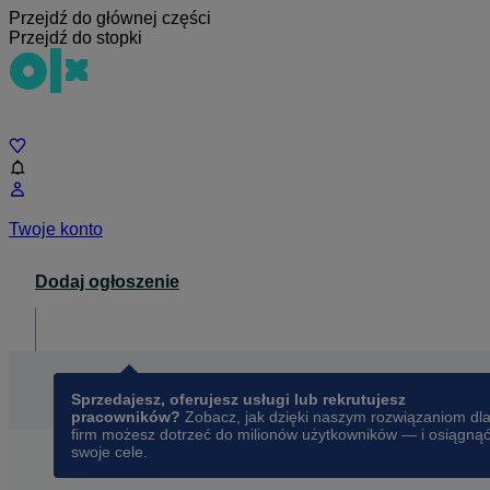
Przejdź do głównej części
Przejdź do stopki
Czat
Twoje konto
Dodaj ogłoszenie
Dla biznesu
opens in a new tab
Sprzedajesz, oferujesz usługi lub rekrutujesz
pracowników?
Zobacz, jak dzięki naszym rozwiązaniom dl
firm możesz dotrzeć do milionów użytkowników — i osiągną
swoje cele.