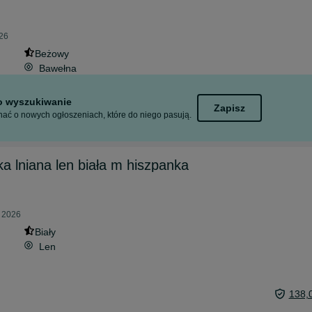
026
Beżowy
Bawełna
to wyszukiwanie
Zapisz
ać o nowych ogłoszeniach, które do niego pasują.
a lniana len biała m hiszpanka
a 2026
Biały
Len
138,