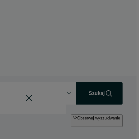
Odległość
+0 km
Szukaj
Obserwuj wyszukiwanie