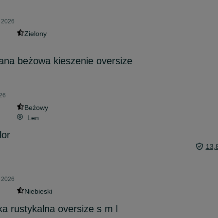
a 2026
Zielony
iana beżowa kieszenie oversize
026
Beżowy
Len
lor
13,
a 2026
Niebieski
a rustykalna oversize s m l