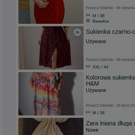
Pruszcz Gdański - 08 sierpni
M / 38
Bawełna
Sukienka czarno-
Używane
Pruszcz Gdański - 08 sierpni
XXL / 44
Kolorowa sukienka
H&M
Używane
Pruszcz Gdański - 28 lipca 2
M / 38
Zara lniana długa
Nowe