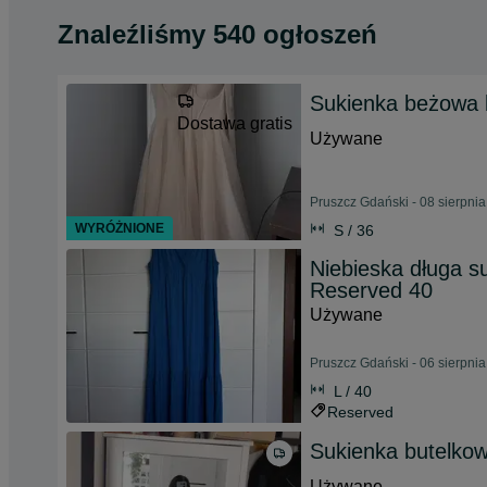
Znaleźliśmy 540 ogłoszeń
Sukienka beżowa 
Dostawa gratis
Używane
Pruszcz Gdański - 08 sierpni
WYRÓŻNIONE
S / 36
Niebieska długa s
Reserved 40
Używane
Pruszcz Gdański - 06 sierpni
L / 40
Reserved
Sukienka butelkow
Używane