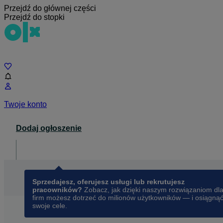
Przejdź do głównej części
Przejdź do stopki
Czat
Twoje konto
Dodaj ogłoszenie
Dla biznesu
opens in a new tab
Sprzedajesz, oferujesz usługi lub rekrutujesz
pracowników?
Zobacz, jak dzięki naszym rozwiązaniom dl
firm możesz dotrzeć do milionów użytkowników — i osiągną
swoje cele.