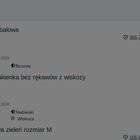
balowa
365,
a 2026
Beżowy
ukienka bez rękawów z wiskozy
a 2026
Niebieski
Wiskoza
a zieleń rozmiar M
105,