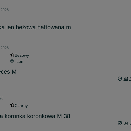
a 2026
nka len beżowa haftowana m
a 2026
Beżowy
Len
eces M
44,
026
Czarny
a koronka koronkowa M 38
34,