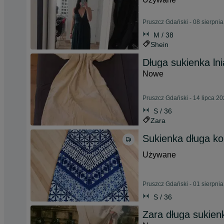
Pruszcz Gdański - 08 sierpni
M / 38
Shein
Długa sukienka ln
Nowe
Pruszcz Gdański - 14 lipca 2
S / 36
Zara
Sukienka długa ko
Używane
Pruszcz Gdański - 01 sierpni
S / 36
Zara długa sukienk