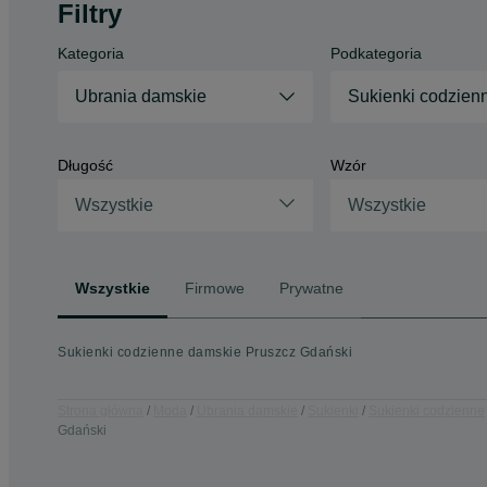
Filtry
Kategoria
Podkategoria
Ubrania damskie
Sukienki codzien
Długość
Wzór
Wszystkie
Wszystkie
Wszystkie
Firmowe
Prywatne
Sukienki codzienne damskie Pruszcz Gdański
Strona główna
Moda
Ubrania damskie
Sukienki
Sukienki codzienne
Gdański