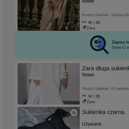
Nowe
Pruszcz Gdański - 14 lipca 2
M / 38
Zara
Zapisz 
Damy Ci zn
Zara długa sukienk
Nowe
Pruszcz Gdański - 02 sierpni
M / 38
Zara
Sukienka czarna.
Używane