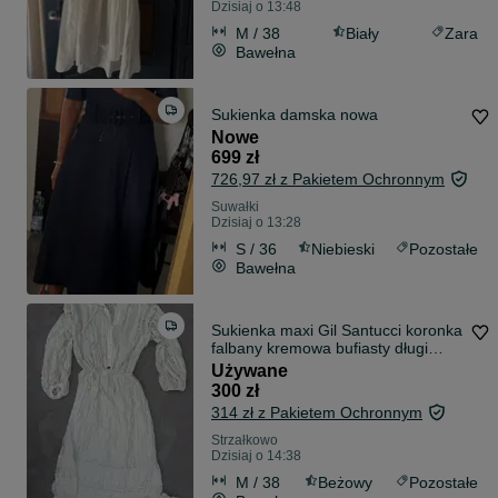
Dzisiaj o 13:48
M / 38
Biały
Zara
Bawełna
Sukienka damska nowa
Nowe
699 zł
726,97 zł z Pakietem Ochronnym
Suwałki
Dzisiaj o 13:28
S / 36
Niebieski
Pozostałe
Bawełna
Sukienka maxi Gil Santucci koronka
falbany kremowa bufiasty długi
rękaw romantic boho chic Italy M
Używane
300 zł
314 zł z Pakietem Ochronnym
Strzałkowo
Dzisiaj o 14:38
M / 38
Beżowy
Pozostałe