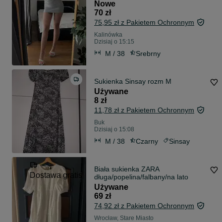
M
Nowe
70 zł
75,95 zł z Pakietem Ochronnym
Kalinówka
Dzisiaj o 15:15
M / 38
Srebrny
Sukienka Sinsay rozm M
Używane
8 zł
11,78 zł z Pakietem Ochronnym
Buk
Dzisiaj o 15:08
M / 38
Czarny
Sinsay
Biała sukienka ZARA
Dostawa gratis
długa/popelina/falbany/na lato
Używane
69 zł
74,92 zł z Pakietem Ochronnym
Wrocław, Stare Miasto