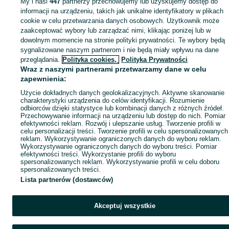
My i nasi
447
partnerzy przechowujemy lub uzyskujemy dostęp do
informacji na urządzeniu, takich jak unikalne identyfikatory w plikach
Popularne wyszukiwania
cookie w celu przetwarzania danych osobowych. Użytkownik może
zaakceptować wybory lub zarządzać nimi, klikając poniżej lub w
dowolnym momencie na stronie polityki prywatności. Te wybory będą
sygnalizowane naszym partnerom i nie będą miały wpływu na dane
przeglądania.
Polityka cookies,
Polityka Prywatności
Wraz z naszymi partnerami przetwarzamy dane w celu
zapewnienia:
Użycie dokładnych danych geolokalizacyjnych. Aktywne skanowanie
charakterystyki urządzenia do celów identyfikacji. Rozumienie
odbiorców dzięki statystyce lub kombinacji danych z różnych źródeł.
Przechowywanie informacji na urządzeniu lub dostęp do nich. Pomiar
efektywności reklam. Rozwój i ulepszanie usług. Tworzenie profili w
celu personalizacji treści. Tworzenie profili w celu spersonalizowanych
reklam. Wykorzystywanie ograniczonych danych do wyboru reklam.
Wykorzystywanie ograniczonych danych do wyboru treści. Pomiar
efektywności treści. Wykorzystanie profili do wyboru
spersonalizowanych reklam. Wykorzystywanie profili w celu doboru
spersonalizowanych treści.
Lista partnerów (dostawców)
Akceptuj wszystkie