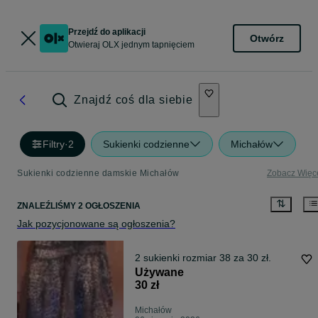
Przejdź do aplikacji
Otwórz
Otwieraj OLX jednym tapnięciem
Znajdź coś dla siebie
Filtry
·
2
Sukienki codzienne
Michałów
Sukienki codzienne damskie Michałów
Zobacz Więc
ZNALEŹLIŚMY 2 OGŁOSZENIA
Jak pozycjonowane są ogłoszenia?
2 sukienki rozmiar 38 za 30 zł.
Używane
30 zł
Michałów