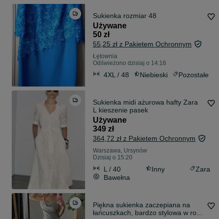
Sukienka rozmiar 48
Używane
50 zł
55,25 zł z Pakietem Ochronnym
Łętownia
Odświeżono dzisiaj o 14:16
4XL / 48
Niebieski
Pozostałe
Sukienka midi ażurowa hafty Zara
L kieszenie pasek
Używane
349 zł
364,72 zł z Pakietem Ochronnym
Warszawa, Ursynów
Dzisiaj o 15:20
L / 40
Inny
Zara
Bawełna
Piękna sukienka zaczepiana na
łańcuszkach, bardzo stylowa w roz.