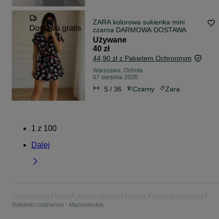
ZARA kolorowa sukienka mini
Dostawa gratis
czarna DARMOWA DOSTAWA
Używane
40 zł
44,90 zł z Pakietem Ochronnym
Warszawa, Ochota
07 sierpnia 2026
S / 36
Czarny
Zara
1
z
100
Dalej
Strona główna
Moda
Ubrania damskie
Sukienki
Sukienki codzienne
Sukienki codzienne - Mazowieckie