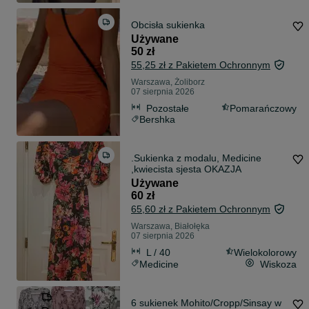
Obcisła sukienka
Używane
50 zł
55,25 zł z Pakietem Ochronnym
Warszawa, Żoliborz
07 sierpnia 2026
Pozostałe
Pomarańczowy
Bershka
.Sukienka z modalu, Medicine
,kwiecista sjesta OKAZJA
Używane
60 zł
65,60 zł z Pakietem Ochronnym
Warszawa, Białołęka
07 sierpnia 2026
L / 40
Wielokolorowy
Medicine
Wiskoza
6 sukienek Mohito/Cropp/Sinsay w