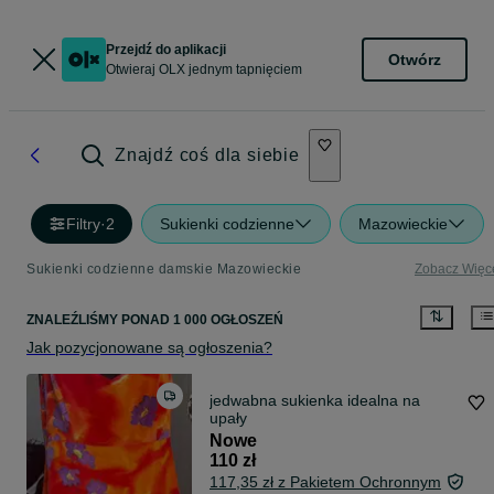
Przejdź do aplikacji
Otwórz
Otwieraj OLX jednym tapnięciem
Znajdź coś dla siebie
Filtry
·
2
Sukienki codzienne
Mazowieckie
Sukienki codzienne damskie Mazowieckie
Zobacz Więc
ZNALEŹLIŚMY
PONAD
1 000 OGŁOSZEŃ
Jak pozycjonowane są ogłoszenia?
jedwabna sukienka idealna na
upały
Nowe
110 zł
117,35 zł z Pakietem Ochronnym