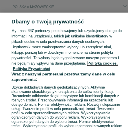
POLSKA » MAZOWIECKIE
Dbamy o Twoją prywatność
KATEGORIA
My i nasi
447
partnerzy przechowujemy lub uzyskujemy dostęp do
informacji na urządzeniu, takich jak unikalne identyfikatory w
Zobacz Więc
Szeroki wybór sukienek codziennych damskich Mazowieckie ▶️ bawełniane i wygodne ✅ Nowe i używane w dobrych cenach ☝ Sprawdź ogłoszenia online na OLX.pl!
plikach cookie w celu przetwarzania danych osobowych.
Użytkownik może zaakceptować wybory lub zarządzać nimi,
Mapa kategorii
klikając poniżej lub w dowolnym momencie na stronie polityki
prywatności. Te wybory będą sygnalizowane naszym partnerom i
Mapa miejscowości
nie będą miały wpływu na dane przeglądania.
Polityka cookies,
Mapa ministron
Polityka Prywatności
Wraz z naszymi partnerami przetwarzamy dane w celu
Popularne wyszukiwania
zapewnienia:
Użycie dokładnych danych geolokalizacyjnych. Aktywne
skanowanie charakterystyki urządzenia do celów identyfikacji.
Rozumienie odbiorców dzięki statystyce lub kombinacji danych z
różnych źródeł. Przechowywanie informacji na urządzeniu lub
dostęp do nich. Pomiar efektywności reklam. Rozwój i ulepszanie
usług. Tworzenie profili w celu personalizacji treści. Tworzenie
profili w celu spersonalizowanych reklam. Wykorzystywanie
ograniczonych danych do wyboru reklam. Wykorzystywanie
ograniczonych danych do wyboru treści. Pomiar efektywności
treści. Wykorzystanie profili do wyboru spersonalizowanych reklam.