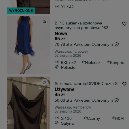
Odświeżono dnia 05 sierpnia 2026
XL / 42
WYRÓŻNIONE
B.P.C sukienka szyfonowa
asymetryczna granatowa ^52
Nowe
65 zł
70,78 zł z Pakietem Ochronnym
Warszawa, Targówek
07 sierpnia 2026
6XL / 52
Niebieski
Bonprix
Poliester
Sexi mała czarna DIVIDED rozm S
Używane
45 zł
50,08 zł z Pakietem Ochronnym
Warszawa, Rembertów
07 sierpnia 2026
S / 36
Czarny
H&M
Satyna