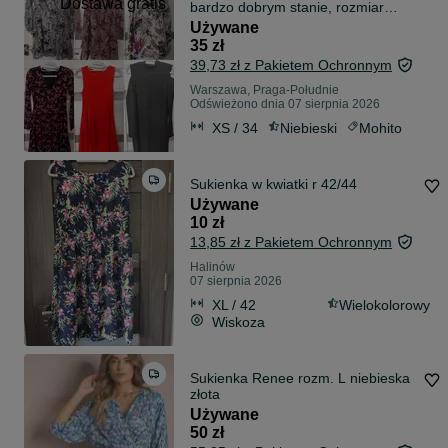
Dostawa gratis
bardzo dobrym stanie, rozmiar
XS/S
Używane
35 zł
39,73 zł z Pakietem Ochronnym
Warszawa, Praga-Południe
Odświeżono dnia 07 sierpnia 2026
XS / 34
Niebieski
Mohito
Sukienka w kwiatki r 42/44
Używane
10 zł
13,85 zł z Pakietem Ochronnym
Halinów
07 sierpnia 2026
XL / 42
Wielokolorowy
Wiskoza
Sukienka Renee rozm. L niebieska
złota
Używane
50 zł