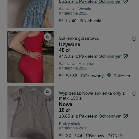
55,25 zł z Pakietem Ochronnym
Warszawa, Wesoła
07 sierpnia 2026
L / 40
Niebieski
Sukienka gorsetowa
Używane
40 zł
44,90 zł z Pakietem Ochronnym
Warszawa, Mokotów
07 sierpnia 2026
S / 36
Czerwony
Poliester
Wyprzedaż Nowa sukienka only z
metki 190 zł
Nowe
10 zł
13,85 zł z Pakietem Ochronnym
Radzyminek
07 sierpnia 2026
XXL / 44
Beżowy
ONLY