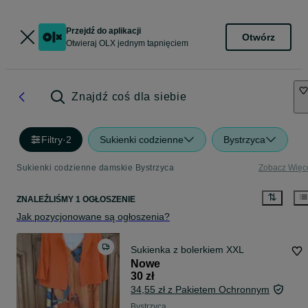
Przejdź do aplikacji
Otwórz
Otwieraj OLX jednym tapnięciem
Znajdź coś dla siebie
Filtry
·
2
Sukienki codzienne
Bystrzyca
Sukienki codzienne damskie Bystrzyca
Zobacz Więc
ZNALEŹLIŚMY 1 OGŁOSZENIE
Jak pozycjonowane są ogłoszenia?
Sukienka z bolerkiem XXL
Nowe
30 zł
34,55 zł z Pakietem Ochronnym
Bystrzyca