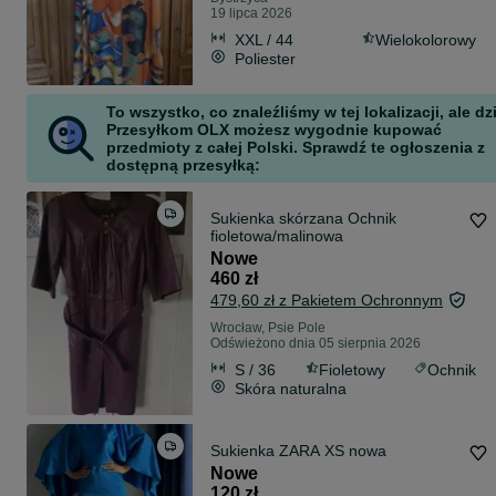
19 lipca 2026
XXL / 44
Wielokolorowy
Poliester
To wszystko, co znaleźliśmy w tej lokalizacji, ale dz
Przesyłkom OLX możesz wygodnie kupować
przedmioty z całej Polski. Sprawdź te ogłoszenia z
dostępną przesyłką:
Sukienka skórzana Ochnik
fioletowa/malinowa
Nowe
460 zł
479,60 zł z Pakietem Ochronnym
Wrocław, Psie Pole
Odświeżono dnia 05 sierpnia 2026
S / 36
Fioletowy
Ochnik
Skóra naturalna
Sukienka ZARA XS nowa
Nowe
120 zł