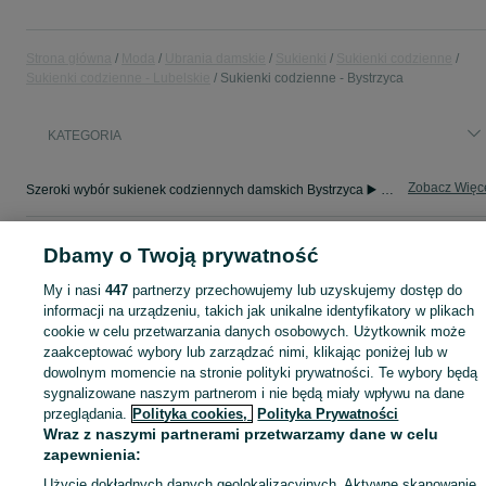
Strona główna
Moda
Ubrania damskie
Sukienki
Sukienki codzienne
Sukienki codzienne - Lubelskie
Sukienki codzienne - Bystrzyca
KATEGORIA
Zobacz Więc
Szeroki wybór sukienek codziennych damskich Bystrzyca ▶️ bawełniane i wygodne ✅ Nowe i używane w dobrych cenach ☝ Sprawdź ogłoszenia online na OLX.pl!
Mapa kategorii
Dbamy o Twoją prywatność
Mapa miejscowości
My i nasi
447
partnerzy przechowujemy lub uzyskujemy dostęp do
Mapa ministron
informacji na urządzeniu, takich jak unikalne identyfikatory w plikach
cookie w celu przetwarzania danych osobowych. Użytkownik może
Popularne wyszukiwania
zaakceptować wybory lub zarządzać nimi, klikając poniżej lub w
dowolnym momencie na stronie polityki prywatności. Te wybory będą
sygnalizowane naszym partnerom i nie będą miały wpływu na dane
przeglądania.
Polityka cookies,
Polityka Prywatności
Wraz z naszymi partnerami przetwarzamy dane w celu
zapewnienia:
Użycie dokładnych danych geolokalizacyjnych. Aktywne skanowanie