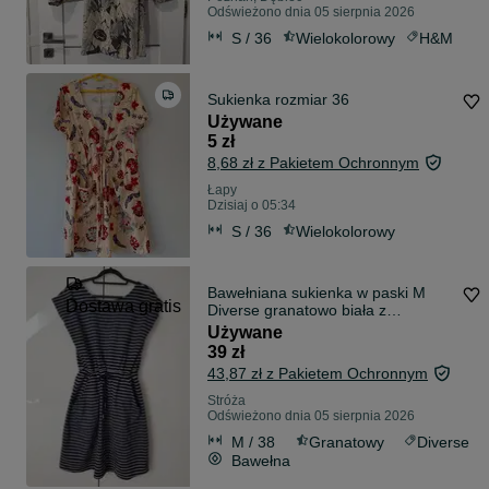
Odświeżono dnia 05 sierpnia 2026
S / 36
Wielokolorowy
H&M
Sukienka rozmiar 36
Używane
5 zł
8,68 zł z Pakietem Ochronnym
Łapy
Dzisiaj o 05:34
S / 36
Wielokolorowy
Bawełniana sukienka w paski M
Dostawa gratis
Diverse granatowo biała z
kieszeniami na codzień na lato
Używane
swobodna dobra jakość
39 zł
43,87 zł z Pakietem Ochronnym
Stróża
Odświeżono dnia 05 sierpnia 2026
M / 38
Granatowy
Diverse
Bawełna