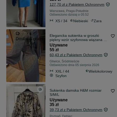
127,70 zł z Pakietem Ochronnym
Warszawa, Praga-Południe
Odświeżono dzisiaj o 05:52
XS / 34
Niebieski
Zara
Elegancka sukienka w groszki
Dostawa gratis
piękny wzór szyfonowa wiązana na
plecach efektownia XXL
Używane
55 zł
60,43 zł z Pakietem Ochronnym
Gliwice, Śródmieście
Odświeżono dnia 05 sierpnia 2026
XXL / 44
Wielokolorowy
Szyfon
Sukienka damska H&M rozmiar
S/M/L
Używane
35 zł
39,73 zł z Pakietem Ochronnym
Poznań, Dębiec