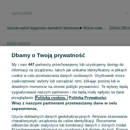
KATEGORIA
Zobacz Więc
Szeroki wybór legginsów damskich Wschowa ▶️ Różne materiały, kolory i rozmiary ✅ Nowe i używane w atrakcyjnych cenach ✌ Sprawdź oferty na OLX.pl!
Mapa kategorii
Mapa miejscowości
Dbamy o Twoją prywatność
Mapa ministron
My i nasi
447
partnerzy przechowujemy lub uzyskujemy dostęp do
Popularne wyszukiwania
informacji na urządzeniu, takich jak unikalne identyfikatory w plikach
cookie w celu przetwarzania danych osobowych. Użytkownik może
zaakceptować wybory lub zarządzać nimi, klikając poniżej lub w
dowolnym momencie na stronie polityki prywatności. Te wybory będą
sygnalizowane naszym partnerom i nie będą miały wpływu na dane
przeglądania.
Polityka cookies,
Polityka Prywatności
Wraz z naszymi partnerami przetwarzamy dane w celu
zapewnienia:
Użycie dokładnych danych geolokalizacyjnych. Aktywne skanowanie
charakterystyki urządzenia do celów identyfikacji. Rozumienie
odbiorców dzięki statystyce lub kombinacji danych z różnych źródeł.
Przechowywanie informacji na urządzeniu lub dostęp do nich. Pomiar