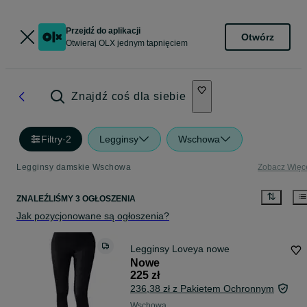
Przejdź do aplikacji
Otwórz
Otwieraj OLX jednym tapnięciem
Znajdź coś dla siebie
Filtry
·
2
Legginsy
Wschowa
Legginsy damskie Wschowa
Zobacz Więc
ZNALEŹLIŚMY 3 OGŁOSZENIA
Jak pozycjonowane są ogłoszenia?
Legginsy Loveya nowe
Nowe
225 zł
236,38 zł z Pakietem Ochronnym
Wschowa