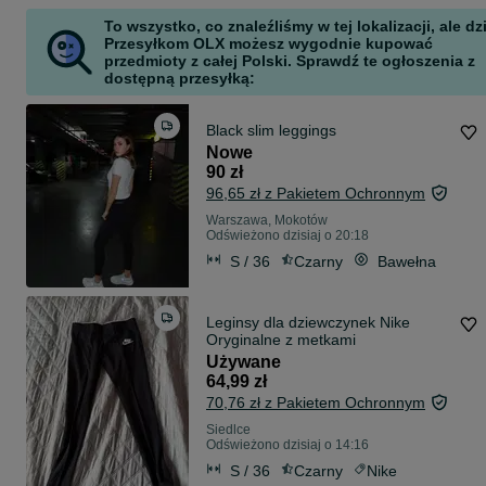
To wszystko, co znaleźliśmy w tej lokalizacji, ale dz
Przesyłkom OLX możesz wygodnie kupować
przedmioty z całej Polski. Sprawdź te ogłoszenia z
dostępną przesyłką:
Black slim leggings
Nowe
90 zł
96,65 zł z Pakietem Ochronnym
Warszawa, Mokotów
Odświeżono dzisiaj o 20:18
S / 36
Czarny
Bawełna
Leginsy dla dziewczynek Nike
Oryginalne z metkami
Używane
64,99 zł
70,76 zł z Pakietem Ochronnym
Siedlce
Odświeżono dzisiaj o 14:16
S / 36
Czarny
Nike