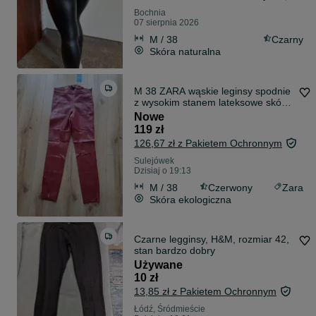
Bochnia
07 sierpnia 2026
M / 38
Czarny
Skóra naturalna
M 38 ZARA wąskie leginsy spodnie
z wysokim stanem lateksowe skóra
ekol
Nowe
119 zł
126,67 zł z Pakietem Ochronnym
Sulejówek
Dzisiaj o 19:13
M / 38
Czerwony
Zara
Skóra ekologiczna
Czarne legginsy, H&M, rozmiar 42,
stan bardzo dobry
Używane
10 zł
13,85 zł z Pakietem Ochronnym
Łódź, Śródmieście