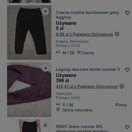
Czarne średnie bambusowe getry
legginsy
Używane
5 zł
8,68 zł z Pakietem Ochronnym
Kraków, Zwierzyniec
Dzisiaj o 20:50
M / 38
Czarny
Leginsy skorzane bordo rozmiar S
Używane
399 zł
416,47 zł z Pakietem Ochronnym
Swarzędz
Dzisiaj o 19:54
S / 36
Inny
Skóra naturalna
DKNY Jeans rozmiar M/L
elastyczne spodnie legginsy