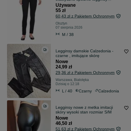
damskie
Używane
55 zł
60,43 zł z Pakietem Ochronnym
Olsztyn
07 sierpnia 2026
M / 38
Legginsy damskie Calzedonia -
czarne , imitujące skórę
Nowe
24,99 zł
29,36 zł z Pakietem Ochronnym
Warszawa, Białołęka
Dzisiaj o 12:18
L / 40
Czarny
Calzedonia
Legginsy nowe z metka imitacji
skóry wysoki stan rozmiar S/M
Nowe
46,50 zł
51,63 zł z Pakietem Ochronnym