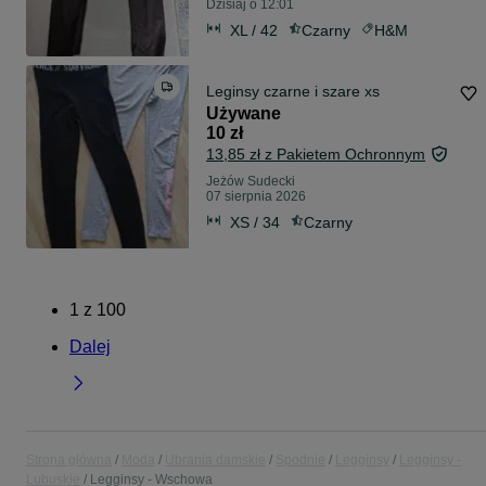
Dzisiaj o 12:01
XL / 42
Czarny
H&M
Leginsy czarne i szare xs
Używane
10 zł
13,85 zł z Pakietem Ochronnym
Jeżów Sudecki
07 sierpnia 2026
XS / 34
Czarny
1
z
100
Dalej
Strona główna
Moda
Ubrania damskie
Spodnie
Legginsy
Legginsy -
Lubuskie
Legginsy - Wschowa