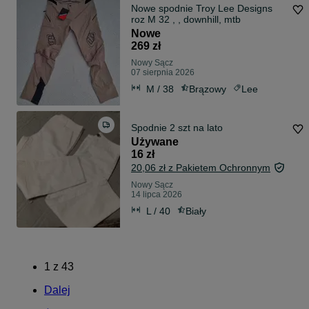
Nowe spodnie Troy Lee Designs
roz M 32 , , downhill, mtb
Nowe
269 zł
Nowy Sącz
07 sierpnia 2026
M / 38
Brązowy
Lee
Spodnie 2 szt na lato
Używane
16 zł
20,06 zł z Pakietem Ochronnym
Nowy Sącz
14 lipca 2026
L / 40
Biały
1
z
43
Dalej