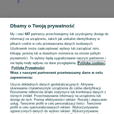
Strona główna
Moda
Ubrania damskie
Spodnie
Klasyczne spodnie
Klasyczne spodnie - Małopolskie
Klasyczne spodnie - Nowy Sącz
Dbamy o Twoją prywatność
My i nasi
447
partnerzy przechowujemy lub uzyskujemy dostęp do
KATEGORIA
informacji na urządzeniu, takich jak unikalne identyfikatory w
plikach cookie w celu przetwarzania danych osobowych.
Użytkownik może zaakceptować wybory lub zarządzać nimi,
Zobacz Więc
Szeroki wybór spodni klasycznych damskich Nowy Sącz ✅ Nowe i używane ▶️ Różne materiały, kolory i rozmiary ✌ Porównaj ceny i wybierz ofertę na OLX.pl!
klikając poniżej lub w dowolnym momencie na stronie polityki
prywatności. Te wybory będą sygnalizowane naszym partnerom i
nie będą miały wpływu na dane przeglądania.
Polityka cookies,
Mapa kategorii
Polityka Prywatności
Mapa miejscowości
Wraz z naszymi partnerami przetwarzamy dane w celu
Mapa ministron
zapewnienia:
Popularne wyszukiwania
Użycie dokładnych danych geolokalizacyjnych. Aktywne
skanowanie charakterystyki urządzenia do celów identyfikacji.
Rozumienie odbiorców dzięki statystyce lub kombinacji danych z
różnych źródeł. Przechowywanie informacji na urządzeniu lub
dostęp do nich. Pomiar efektywności reklam. Rozwój i ulepszanie
usług. Tworzenie profili w celu personalizacji treści. Tworzenie
profili w celu spersonalizowanych reklam. Wykorzystywanie
ograniczonych danych do wyboru reklam. Wykorzystywanie