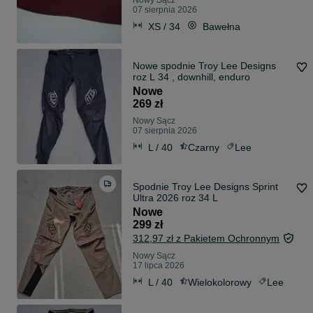
Nowy Sącz
07 sierpnia 2026
XS / 34
Bawełna
Nowe spodnie Troy Lee Designs
roz L 34 , downhill, enduro
Nowe
269 zł
Nowy Sącz
07 sierpnia 2026
L / 40
Czarny
Lee
Spodnie Troy Lee Designs Sprint
Ultra 2026 roz 34 L
Nowe
299 zł
312,97 zł z Pakietem Ochronnym
Nowy Sącz
17 lipca 2026
L / 40
Wielokolorowy
Lee