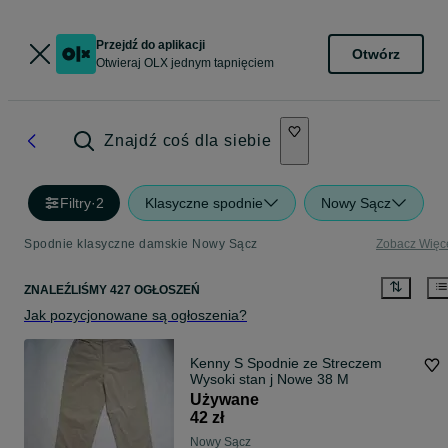
Przejdź do aplikacji
Otwórz
Otwieraj OLX jednym tapnięciem
Znajdź coś dla siebie
Filtry
·
2
Klasyczne spodnie
Nowy Sącz
Spodnie klasyczne damskie Nowy Sącz
Zobacz Więc
ZNALEŹLIŚMY 427 OGŁOSZEŃ
Jak pozycjonowane są ogłoszenia?
Kenny S Spodnie ze Streczem
Wysoki stan j Nowe 38 M
Używane
42 zł
Nowy Sącz