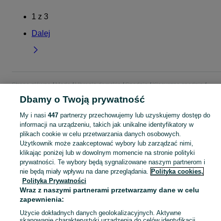
1
z
3
Dalej
Strona główna
Moda
Ubrania damskie
Spodnie
Klasyczne spodnie
Klasyczne spodnie - Pomorskie
Klasyczne spodnie - Grabiny-Zameczek
Dbamy o Twoją prywatność
My i nasi
447
partnerzy przechowujemy lub uzyskujemy dostęp do
KATEGORIA
informacji na urządzeniu, takich jak unikalne identyfikatory w
plikach cookie w celu przetwarzania danych osobowych.
Użytkownik może zaakceptować wybory lub zarządzać nimi,
Zobacz Więc
Szeroki wybór spodni klasycznych damskich Grabiny-Zameczek ✅ Nowe i używane ▶️ Różne materiały, kolory i rozmiary ✌ Porównaj ceny i wybierz ofertę na OLX.pl!
klikając poniżej lub w dowolnym momencie na stronie polityki
prywatności. Te wybory będą sygnalizowane naszym partnerom i
Mapa kategorii
nie będą miały wpływu na dane przeglądania.
Polityka cookies,
Polityka Prywatności
Mapa miejscowości
Wraz z naszymi partnerami przetwarzamy dane w celu
Mapa ministron
zapewnienia:
Popularne wyszukiwania
Użycie dokładnych danych geolokalizacyjnych. Aktywne
skanowanie charakterystyki urządzenia do celów identyfikacji.