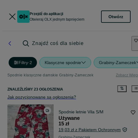
Przejdź do aplikacji
Otwórz
Otwieraj OLX jednym tapnięciem
Znajdź coś dla siebie
Filtry
·
2
Klasyczne spodnie
Grabiny-Zameczek
Spodnie klasyczne damskie Grabiny-Zameczek
Zobacz Więc
ZNALEŹLIŚMY 23 OGŁOSZENIA
Jak pozycjonowane są ogłoszenia?
Spodnie letnie Vila S/M
Używane
15 zł
19,03 zł z Pakietem Ochronnym
Grabiny-Zameczek