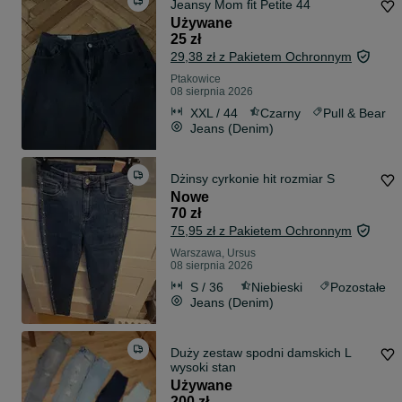
Jeansy Mom fit Petite 44
Używane
25 zł
29,38 zł z Pakietem Ochronnym
Ptakowice
08 sierpnia 2026
XXL / 44
Czarny
Pull & Bear
Jeans (Denim)
Dżinsy cyrkonie hit rozmiar S
Nowe
70 zł
75,95 zł z Pakietem Ochronnym
Warszawa, Ursus
08 sierpnia 2026
S / 36
Niebieski
Pozostałe
Jeans (Denim)
Duży zestaw spodni damskich L
wysoki stan
Używane
200 zł