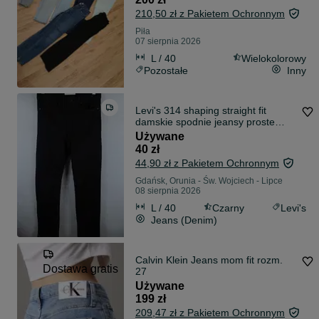
210,50 zł z Pakietem Ochronnym
Piła
07 sierpnia 2026
L / 40
Wielokolorowy
Pozostałe
Inny
Levi's 314 shaping straight fit
damskie spodnie jeansy proste
elastyczne stretch czarne levis W30
Używane
EU L 40
40 zł
44,90 zł z Pakietem Ochronnym
Gdańsk, Orunia - Św. Wojciech - Lipce
08 sierpnia 2026
L / 40
Czarny
Levi's
Jeans (Denim)
Calvin Klein Jeans mom fit rozm.
Dostawa gratis
27
Używane
199 zł
209,47 zł z Pakietem Ochronnym