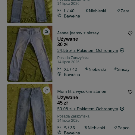
14 lipca 2026
L / 40
Niebieski
Zara
Bawełna
Jasne jeansy z sinsay
Używane
30 zł
34,55 zł z Pakietem Ochronnym
Posada Zarszyńska
14 lipca 2026
XL / 42
Niebieski
Sinsay
Bawełna
Mom fit z wysokim stanem
Używane
45 zł
50,08 zł z Pakietem Ochronnym
Posada Zarszyńska
14 lipca 2026
S / 36
Niebieski
Pepco
Bawełna