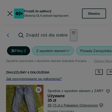
Przejdź do aplikacji
Otwórz
Otwieraj OLX jednym tapnięciem
Znajdź coś dla siebie
Filtry
·
2
Z wysokim stanem
Posada Zarszyńska
Spodnie jeansowe z wysokim stanem damskie Posada Zarszyńska
Zobacz Więc
ZNALEŹLIŚMY 4 OGŁOSZENIA
Jak pozycjonowane są ogłoszenia?
Spodnie z wysokim stanem z ZARY
Używane
35 zł
39,73 zł z Pakietem Ochronnym
Posada Zarszyńska