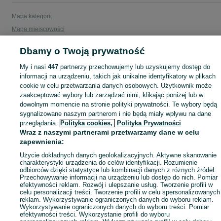
Mapa kategorii
Mapa miejscowości
Mapa ministron
Dbamy o Twoją prywatność
Popularne wyszukiwania
My i nasi
447
partnerzy przechowujemy lub uzyskujemy dostęp do
informacji na urządzeniu, takich jak unikalne identyfikatory w plikach
cookie w celu przetwarzania danych osobowych. Użytkownik może
zaakceptować wybory lub zarządzać nimi, klikając poniżej lub w
dowolnym momencie na stronie polityki prywatności. Te wybory będą
sygnalizowane naszym partnerom i nie będą miały wpływu na dane
przeglądania.
Polityka cookies,
Polityka Prywatności
Wraz z naszymi partnerami przetwarzamy dane w celu
zapewnienia:
Użycie dokładnych danych geolokalizacyjnych. Aktywne skanowanie
charakterystyki urządzenia do celów identyfikacji. Rozumienie
odbiorców dzięki statystyce lub kombinacji danych z różnych źródeł.
Przechowywanie informacji na urządzeniu lub dostęp do nich. Pomiar
efektywności reklam. Rozwój i ulepszanie usług. Tworzenie profili w
celu personalizacji treści. Tworzenie profili w celu spersonalizowanych
reklam. Wykorzystywanie ograniczonych danych do wyboru reklam.
Wykorzystywanie ograniczonych danych do wyboru treści. Pomiar
efektywności treści. Wykorzystanie profili do wyboru