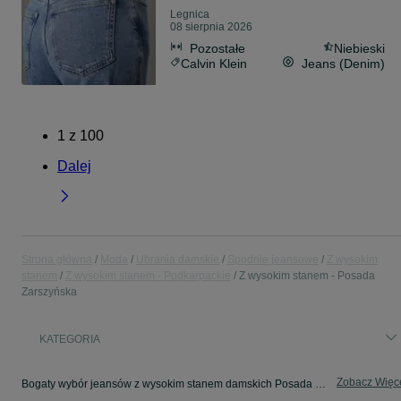
Legnica
08 sierpnia 2026
Pozostałe
Niebieski
Calvin Klein
Jeans (Denim)
1
z
100
Dalej
Strona główna
Moda
Ubrania damskie
Spodnie jeansowe
Z wysokim
stanem
Z wysokim stanem - Podkarpackie
Z wysokim stanem - Posada
Zarszyńska
KATEGORIA
Zobacz Więc
Bogaty wybór jeansów z wysokim stanem damskich Posada Zarszyńska ▶️ Różne materiały i kolory ✅ Nowe i używane w dobrych cenach ✌ Sprawdź oferty na OLX.pl!