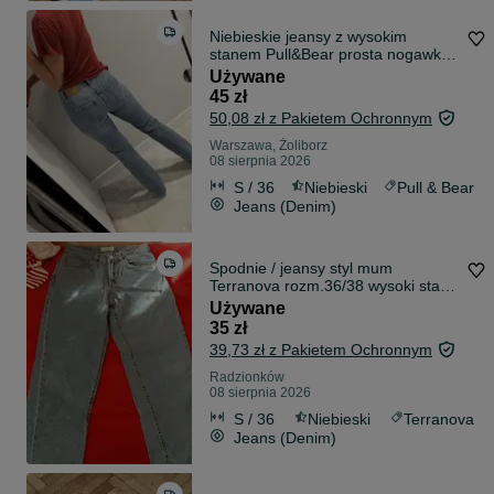
Niebieskie jeansy z wysokim
stanem Pull&Bear prosta nogawka
S
Używane
45 zł
50,08 zł z Pakietem Ochronnym
Warszawa, Żoliborz
08 sierpnia 2026
S / 36
Niebieski
Pull & Bear
Jeans (Denim)
Spodnie / jeansy styl mum
Terranova rozm.36/38 wysoki stan.
Zmiana cen
Używane
35 zł
39,73 zł z Pakietem Ochronnym
Radzionków
08 sierpnia 2026
S / 36
Niebieski
Terranova
Jeans (Denim)