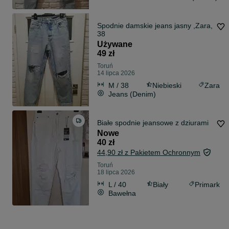
Spodnie damskie jeans jasny ,Zara,
38
Używane
49 zł
Toruń
14 lipca 2026
M / 38
Niebieski
Zara
Jeans (Denim)
Białe spodnie jeansowe z dziurami
Nowe
40 zł
44,90 zł z Pakietem Ochronnym
Toruń
18 lipca 2026
L / 40
Biały
Primark
Bawełna