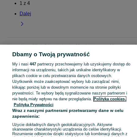
1
z
4
Dalej
Strona główna
Moda
Ubrania damskie
Spodnie jeansowe
Z rozdarciami
rozdarciami - Kujawsko-pomorskie
Z rozdarciami - Toruń
Dbamy o Twoją prywatność
My i nasi
447
partnerzy przechowujemy lub uzyskujemy dostęp do
KATEGORIA
informacji na urządzeniu, takich jak unikalne identyfikatory w
plikach cookie w celu przetwarzania danych osobowych.
Użytkownik może zaakceptować wybory lub zarządzać nimi,
Zobacz Więc
Bogaty wybór jeansów z rozdarciami damskich Toruń ▶️ Różne materiały i kolory ✅ Nowe i używane w atrakcyjnych cenach ✌ Sprawdź oferty na OLX.pl!
klikając poniżej lub w dowolnym momencie na stronie polityki
prywatności. Te wybory będą sygnalizowane naszym partnerom i
Mapa kategorii
nie będą miały wpływu na dane przeglądania.
Polityka cookies,
Polityka Prywatności
Mapa miejscowości
Wraz z naszymi partnerami przetwarzamy dane w celu
Mapa ministron
zapewnienia:
Popularne wyszukiwania
Użycie dokładnych danych geolokalizacyjnych. Aktywne
skanowanie charakterystyki urządzenia do celów identyfikacji.
Rozumienie odbiorców dzięki statystyce lub kombinacji danych z