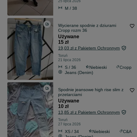
25 lipca 2026
M / 38
Wycierane spodnie z dziurami
Cropp rozm 36
Używane
15 zł
19,03 zł z Pakietem Ochronnym
Toruń
21 lipca 2026
S / 36
Niebieski
Cropp
Jeans (Denim)
Spodnie jeansowe high rise slim z
przetarciami
Używane
10 zł
13,85 zł z Pakietem Ochronnym
Toruń
27 lipca 2026
XS / 34
Niebieski
C&A
Jeans (Denim)