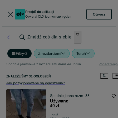
Przejdź do aplikacji
Otwórz
Otwieraj OLX jednym tapnięciem
Znajdź coś dla siebie
Filtry
·
2
Z rozdarciami
Toruń
Spodnie jeansowe z rozdarciami damskie Toruń
Zobacz Więc
ZNALEŹLIŚMY 31 OGŁOSZEŃ
Jak pozycjonowane są ogłoszenia?
Spodnie jeans rozm. 38
Używane
40 zł
Toruń