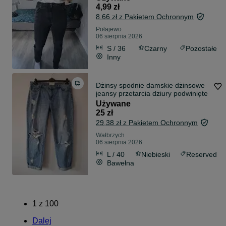
4,99 zł
8,66 zł z Pakietem Ochronnym
Połajewo
06 sierpnia 2026
S / 36
Czarny
Pozostałe
Inny
Dżinsy spodnie damskie dżinsowe
jeansy przetarcia dziury podwinięte
Używane
25 zł
29,38 zł z Pakietem Ochronnym
Wałbrzych
06 sierpnia 2026
L / 40
Niebieski
Reserved
Bawełna
1
z
100
Dalej