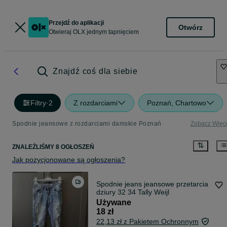
Przejdź do aplikacji
Otwórz
Otwieraj OLX jednym tapnięciem
Znajdź coś dla siebie
Filtry
·
2
Z rozdarciami
Poznań, Chartowo
Spodnie jeansowe z rozdarciami damskie Poznań
Zobacz Więc
ZNALEŹLIŚMY 8 OGŁOSZEŃ
Jak pozycjonowane są ogłoszenia?
Spodnie jeans jeansowe przetarcia
dziury 32 34 Tally Weijl
Używane
18 zł
22,13 zł z Pakietem Ochronnym