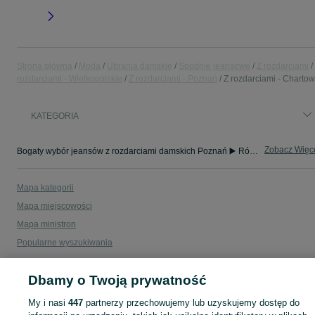
Strona główna
Moda
Ubrania damskie
Spodnie jeansowe
Z rozdarciami
rozdarciami - Wielkopolskie
Z rozdarciami - Poznań
Z rozdarciami - Charto
KATEGORIA
Zobacz Więc
Bogaty wybór jeansów z rozdarciami damskich Poznań ▶️ Różne materiały i kolory ✅ Nowe i używane w atrakcyjnych cenach ✌ Sprawdź oferty na OLX.pl!
Mapa kategorii
Mapa miejscowości
Mapa ministron
Popularne wyszukiwania
Dbamy o Twoją prywatność
My i nasi
447
partnerzy przechowujemy lub uzyskujemy dostęp do