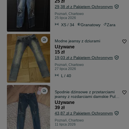
25 zł
29,38 zł z Pakietem Ochronnym
Poznań, Chartowo
25 lipca 2026
XS / 34
Granatowy
Zara
Modne jeansy z dziurami
Używane
15 zł
19,03 zł z Pakietem Ochronnym
Poznań, Chartowo
27 lipca 2026
L / 40
Spodnie dżinsowe z przetarciami
jeansy z rozdarciami damskie Pull
Bear
Używane
39 zł
43,87 zł z Pakietem Ochronnym
Poznań, Chartowo
11 lipca 2026