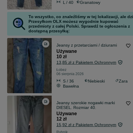
L / 40
Granatowy
To wszystko, co znaleźliśmy w tej lokalizacji, ale dz
Przesyłkom OLX możesz wygodnie kupować
przedmioty z całej Polski. Sprawdź te ogłoszenia z
dostępną przesyłką:
Jeansy z przetarciami / dziurami
Używane
10 zł
13,85 zł z Pakietem Ochronnym
Łobez
06 sierpnia 2026
S / 36
Niebieski
Zara
Bawełna
Jeansy szerokie nogawki marki
DIESEL. Rozmiar 40.
Używane
12 zł
15,92 zł z Pakietem Ochronnym
Rybnik