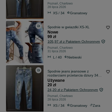
Poznań, Chartowo
28 lipca 2026
XS / 34
Granatowy
Spodnie w gwiazdki XS-XL
Nowe
99 zł
105,97 zł z Pakietem Ochronnym
Poznań, Chartowo
31 lipca 2026
L / 40
Niebieski
Spodnie jeans jeansowe z
rozdarciami przetarcia dziury 34
Zara
Używane
20 zł
24,20 zł z Pakietem Ochronnym
Poznań, Chartowo
28 lipca 2026
XS / 34
Granatowy
Zara