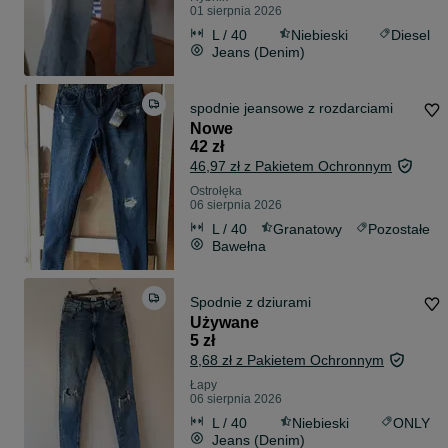
01 sierpnia 2026
L / 40
Niebieski
Diesel
Jeans (Denim)
spodnie jeansowe z rozdarciami
Nowe
42 zł
46,97 zł z Pakietem Ochronnym
Ostrołęka
06 sierpnia 2026
L / 40
Granatowy
Pozostałe
Bawełna
Spodnie z dziurami
Używane
5 zł
8,68 zł z Pakietem Ochronnym
Łapy
06 sierpnia 2026
L / 40
Niebieski
ONLY
Jeans (Denim)