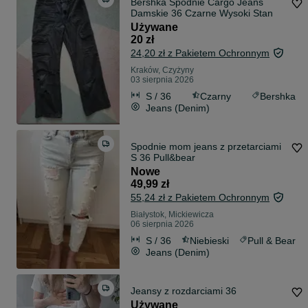
Bershka Spodnie Cargo Jeans
Damskie 36 Czarne Wysoki Stan
Używane
20 zł
24,20 zł z Pakietem Ochronnym
Kraków, Czyżyny
03 sierpnia 2026
S / 36
Czarny
Bershka
Jeans (Denim)
Spodnie mom jeans z przetarciami
S 36 Pull&bear
Nowe
49,99 zł
55,24 zł z Pakietem Ochronnym
Białystok, Mickiewicza
06 sierpnia 2026
S / 36
Niebieski
Pull & Bear
Jeans (Denim)
Jeansy z rozdarciami 36
Używane