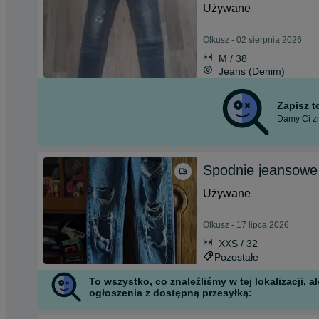
Używane
Olkusz - 02 sierpnia 2026
M / 38
Jeans (Denim)
Zapisz 
Damy Ci zn
Spodnie jeansowe 
Używane
Olkusz - 17 lipca 2026
XXS / 32
Pozostałe
To wszystko, co znaleźliśmy w tej lokalizacji,
ogłoszenia z dostępną przesyłką: