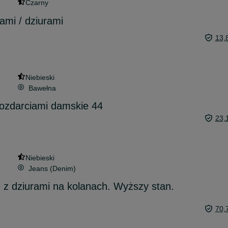
Czarny
ami / dziurami
13,
Niebieski
Bawełna
rozdarciami damskie 44
23,
Niebieski
Jeans (Denim)
z dziurami na kolanach. Wyższy stan.
70,