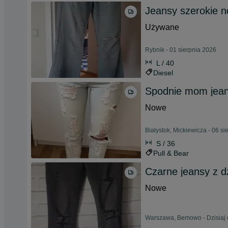
Jeansy szerokie 
Używane
Rybnik - 01 sierpnia 2026
L / 40
Diesel
Spodnie mom jeans
Nowe
Białystok, Mickiewicza - 06 s
S / 36
Pull & Bear
Czarne jeansy z d
Nowe
Warszawa, Bemowo - Dzisiaj 