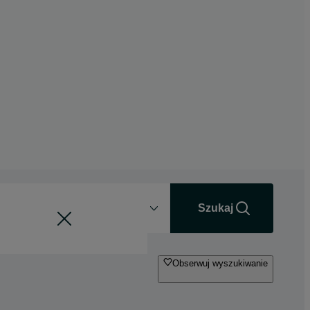
Odległość
+0 km
Szukaj
Obserwuj wyszukiwanie