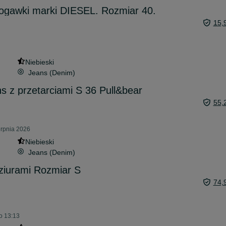
nogawki marki DIESEL. Rozmiar 40.
15,
Niebieski
Jeans (Denim)
 z przetarciami S 36 Pull&bear
55,
ierpnia 2026
Niebieski
Jeans (Denim)
ziurami Rozmiar S
74,
o 13:13