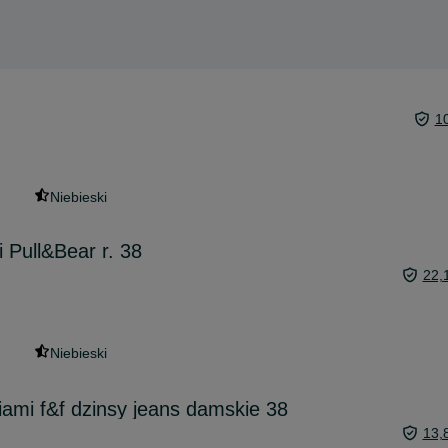
1
Niebieski
 Pull&Bear r. 38
22,
Niebieski
iami f&f dzinsy jeans damskie 38
13,