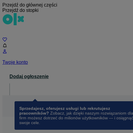
Przejdź do głównej części
Przejdź do stopki
Czat
Twoje konto
Dodaj ogłoszenie
Dla biznesu
opens in a new tab
Sprzedajesz, oferujesz usługi lub rekrutujesz
pracowników?
Zobacz, jak dzięki naszym rozwiązaniom dl
firm możesz dotrzeć do milionów użytkowników — i osiągną
swoje cele.