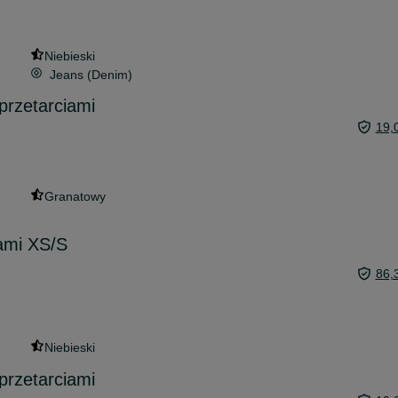
Niebieski
Jeans (Denim)
przetarciami
19,
Granatowy
ami XS/S
86,
Niebieski
przetarciami