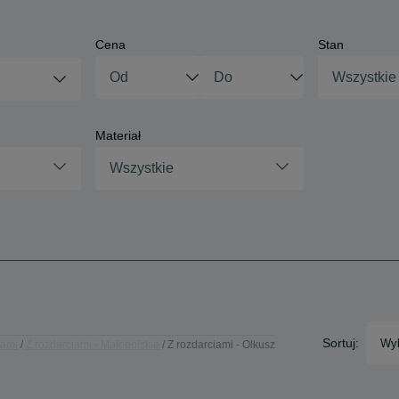
Cena
Stan
Wszystkie
Materiał
Wszystkie
Sortuj:
Wyb
iami
Z rozdarciami - Małopolskie
Z rozdarciami - Olkusz