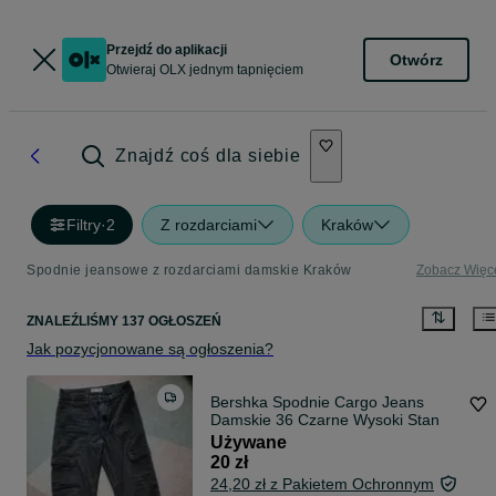
Przejdź do aplikacji
Otwórz
Otwieraj OLX jednym tapnięciem
Znajdź coś dla siebie
Filtry
·
2
Z rozdarciami
Kraków
Spodnie jeansowe z rozdarciami damskie Kraków
Zobacz Więc
ZNALEŹLIŚMY 137 OGŁOSZEŃ
Jak pozycjonowane są ogłoszenia?
Bershka Spodnie Cargo Jeans
Damskie 36 Czarne Wysoki Stan
Używane
20 zł
24,20 zł z Pakietem Ochronnym