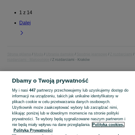
1
z
14
Dalej
Strona główna
Moda
Ubrania damskie
Spodnie jeansowe
Z rozdarciami
rozdarciami - Małopolskie
Z rozdarciami - Kraków
POLSKA » MAŁOPOLSKIE » KRAKÓW
Dbamy o Twoją prywatność
My i nasi
447
partnerzy przechowujemy lub uzyskujemy dostęp do
KATEGORIA
informacji na urządzeniu, takich jak unikalne identyfikatory w
plikach cookie w celu przetwarzania danych osobowych.
Zobacz Więc
Bogaty wybór jeansów z rozdarciami damskich Kraków ▶️ Różne materiały i kolory ✅ Nowe i używane w atrakcyjnych cenach ✌ Sprawdź oferty na OLX.pl!
Użytkownik może zaakceptować wybory lub zarządzać nimi,
klikając poniżej lub w dowolnym momencie na stronie polityki
prywatności. Te wybory będą sygnalizowane naszym partnerom i
Mapa kategorii
nie będą miały wpływu na dane przeglądania.
Polityka cookies,
Polityka Prywatności
Mapa miejscowości