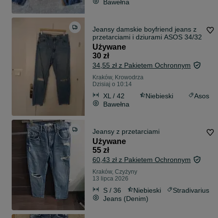
Bawełna
Jeansy damskie boyfriend jeans z
przetarciami i dziurami ASOS 34/32
Używane
30 zł
34,55 zł z Pakietem Ochronnym
Kraków, Krowodrza
Dzisiaj o 10:14
XL / 42
Niebieski
Asos
Bawełna
Jeansy z przetarciami
Używane
55 zł
60,43 zł z Pakietem Ochronnym
Kraków, Czyżyny
13 lipca 2026
S / 36
Niebieski
Stradivarius
Jeans (Denim)