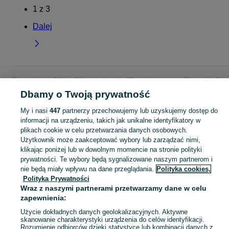
1
z
3
Dalej
Strona główna
Moda
Ubrania damskie
Spodnie jeansowe
Pozostałe
Pozostałe - Wielkopolskie
Pozostałe - Śrem
Dbamy o Twoją prywatność
My i nasi
447
partnerzy przechowujemy lub uzyskujemy dostęp do
KATEGORIA
informacji na urządzeniu, takich jak unikalne identyfikatory w
plikach cookie w celu przetwarzania danych osobowych.
Użytkownik może zaakceptować wybory lub zarządzać nimi,
Zobacz Więc
Sprzedaż pozostałych spodni jeansowych damskich Śrem ▶️ różne fasony ✅ Nowe i używane w atrakcyjnych cenach ✌ Znajdź ogłoszenia na OLX.pl!
klikając poniżej lub w dowolnym momencie na stronie polityki
prywatności. Te wybory będą sygnalizowane naszym partnerom i
Mapa kategorii
nie będą miały wpływu na dane przeglądania.
Polityka cookies,
Polityka Prywatności
Mapa miejscowości
Wraz z naszymi partnerami przetwarzamy dane w celu
Mapa ministron
zapewnienia:
Popularne wyszukiwania
Użycie dokładnych danych geolokalizacyjnych. Aktywne
skanowanie charakterystyki urządzenia do celów identyfikacji.
Rozumienie odbiorców dzięki statystyce lub kombinacji danych z