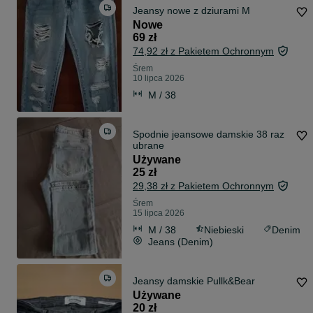
Jeansy nowe z dziurami M
Nowe
69 zł
74,92 zł z Pakietem Ochronnym
Śrem
10 lipca 2026
M / 38
Spodnie jeansowe damskie 38 raz
ubrane
Używane
25 zł
29,38 zł z Pakietem Ochronnym
Śrem
15 lipca 2026
M / 38
Niebieski
Denim
Jeans (Denim)
Jeansy damskie Pullk&Bear
Używane
20 zł