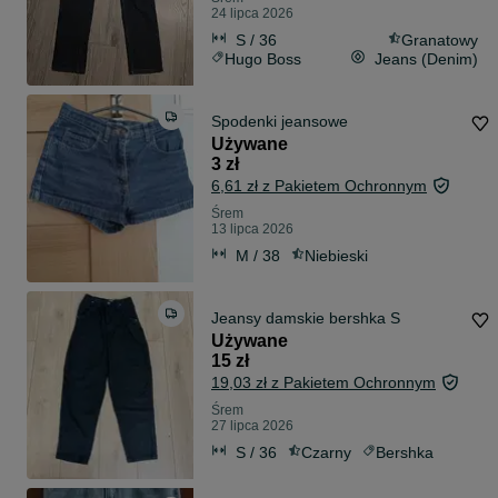
24 lipca 2026
S / 36
Granatowy
Hugo Boss
Jeans (Denim)
Spodenki jeansowe
Używane
3 zł
6,61 zł z Pakietem Ochronnym
Śrem
13 lipca 2026
M / 38
Niebieski
Jeansy damskie bershka S
Używane
15 zł
19,03 zł z Pakietem Ochronnym
Śrem
27 lipca 2026
S / 36
Czarny
Bershka