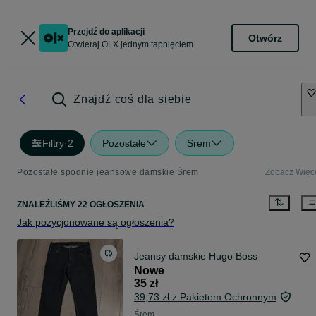
Przejdź do aplikacji
Otwórz
Otwieraj OLX jednym tapnięciem
Znajdź coś dla siebie
Filtry
·
2
Pozostałe
Śrem
Pozostałe spodnie jeansowe damskie Śrem
Zobacz Więc
ZNALEŹLIŚMY 22 OGŁOSZENIA
Jak pozycjonowane są ogłoszenia?
Jeansy damskie Hugo Boss
Nowe
35 zł
39,73 zł z Pakietem Ochronnym
Śrem