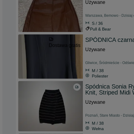
Używane
Warszawa, Bemowo - Dzisiaj 
S / 36
Pull & Bear
SPÓDNICA czarna
Dostawa gratis
Używane
Gliwice, Śródmieście - Odświ
M / 38
Poliester
Spódnica Sonia Ry
Knit, Striped Midi
Używane
Poznań, Stare Miasto - Dzisia
M / 38
Wełna