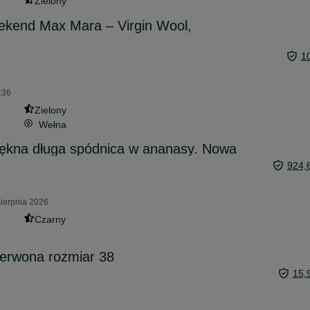
Zielony
ekend Max Mara – Virgin Wool,
1
:36
Zielony
Wełna
na długa spódnica w ananasy. Nowa
924,
sierpnia 2026
Czarny
zerwona rozmiar 38
15,