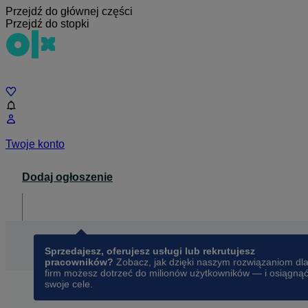
Przejdź do głównej części
Przejdź do stopki
Czat
Twoje konto
Dodaj ogłoszenie
Dla biznesu
opens in a new tab
Sprzedajesz, oferujesz usługi lub rekrutujesz
pracowników?
Zobacz, jak dzięki naszym rozwiązaniom dl
firm możesz dotrzeć do milionów użytkowników — i osiągną
swoje cele.