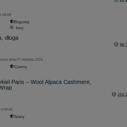
o 08:06
Brązowy
Inny
, długa
86,
eżono dnia 07 sierpnia 2026
Czarny
kiel Paris – Wool Alpaca Cashmere,
 Wrap
262,
j o 09:42
Szary