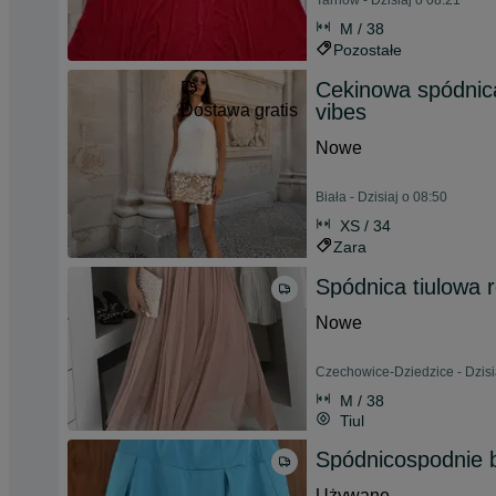
Tarnów - Dzisiaj o 08:21
M / 38
Pozostałe
Cekinowa spódnic
vibes
Dostawa gratis
Nowe
Biała - Dzisiaj o 08:50
XS / 34
Zara
Spódnica tiulowa
Nowe
Czechowice-Dziedzice - Dzisi
M / 38
Tiul
Spódnicospodnie bł
Używane