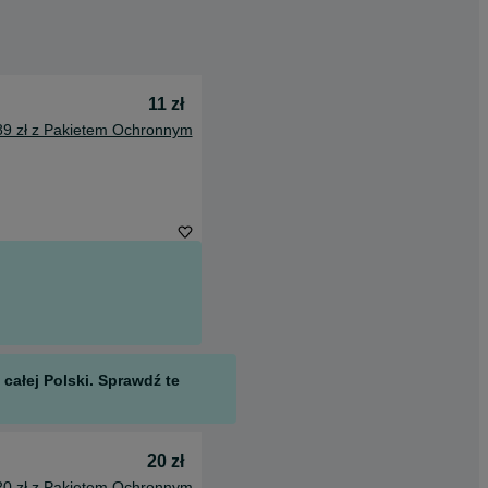
11 zł
89 zł z Pakietem Ochronnym
całej Polski. Sprawdź te
20 zł
20 zł z Pakietem Ochronnym