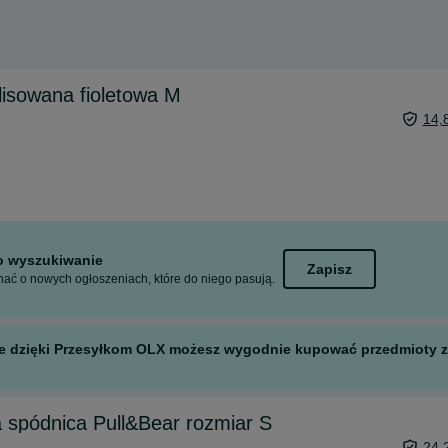
lisowana fioletowa M
14,
to wyszukiwanie
Zapisz
ać o nowych ogłoszeniach, które do niego pasują.
 ale dzięki Przesyłkom OLX możesz wygodnie kupować przedmioty z 
 spódnica Pull&Bear rozmiar S
24,