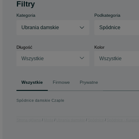
Filtry
Kategoria
Podkategoria
Ubrania damskie
Spódnice
Długość
Kolor
Wszystkie
Wszystkie
Wszystkie
Firmowe
Prywatne
Spódnice damskie Czaple
Strona główna
Moda
Ubrania damskie
Spódnice
Spódnice - Kujaws