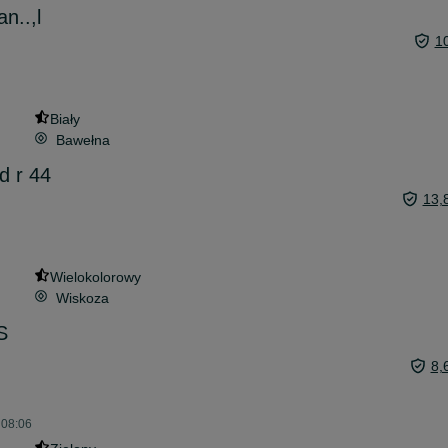
n..,l
1
Biały
Bawełna
d r 44
13,
Wielokolorowy
Wiskoza
S
8,
 08:06