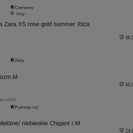
Czerwony
Inny
a Zara XS rose gold summer Ibiza
96,
Złoty
 rozm.M
60,
aj o 09:42
Pudrowy róż
ękitne/ niebieskie Chigant r.M
74,