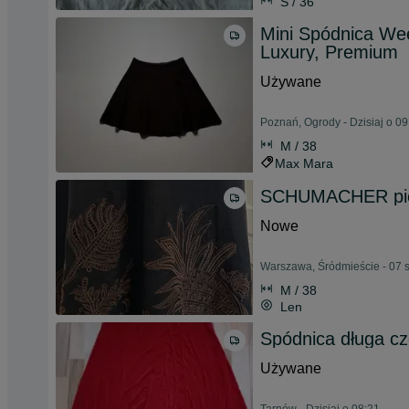
S / 36
Mini Spódnica We
Luxury, Premium
Używane
Poznań, Ogrody - Dzisiaj o 09
M / 38
Max Mara
SCHUMACHER pięk
Nowe
Warszawa, Śródmieście - 07 
M / 38
Len
Spódnica długa c
Używane