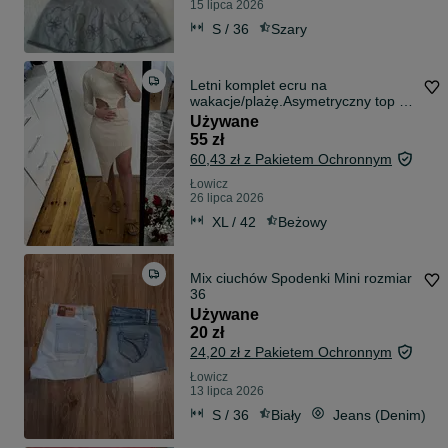
15 lipca 2026
S / 36
Szary
Letni komplet ecru na
wakacje/plażę.Asymetryczny top +
spódnica midi
Używane
55 zł
60,43 zł z Pakietem Ochronnym
Łowicz
26 lipca 2026
XL / 42
Beżowy
Mix ciuchów Spodenki Mini rozmiar
36
Używane
20 zł
24,20 zł z Pakietem Ochronnym
Łowicz
13 lipca 2026
S / 36
Biały
Jeans (Denim)