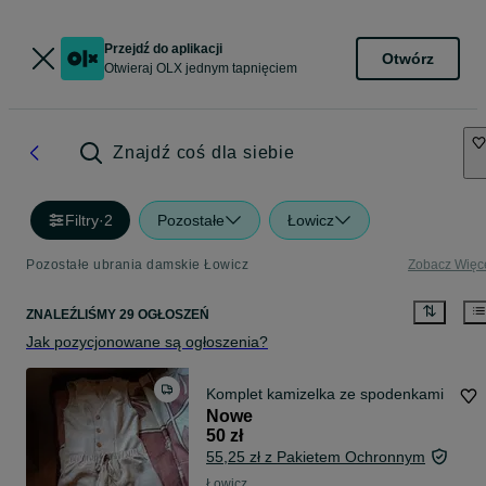
Przejdź do aplikacji
Otwórz
Otwieraj OLX jednym tapnięciem
Znajdź coś dla siebie
Filtry
·
2
Pozostałe
Łowicz
Pozostałe ubrania damskie Łowicz
Zobacz Więc
ZNALEŹLIŚMY 29 OGŁOSZEŃ
Jak pozycjonowane są ogłoszenia?
Komplet kamizelka ze spodenkami
Nowe
50 zł
55,25 zł z Pakietem Ochronnym
Łowicz