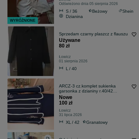
Odświeżono dnia 05 sierpnia 2026
S / 36
Beżowy
Shein
Dzianina
WYRÓŻNIONE
Sprzedam czarny plaszcz z flauszu
Używane
80 zł
Łowicz
01 sierpnia 2026
L / 40
ARCZ-3 cz.komplet sukienka
garsonka z dzianiny r.40/42
wyprzedaż
Nowe
100 zł
Łowicz
31 lipca 2026
XL / 42
Granatowy