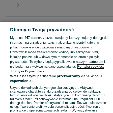
Strona główna
Moda
Ubrania damskie
Pozostałe
Pozostałe - Łódzkie
Pozostałe - Łowicz
Dbamy o Twoją prywatność
My i nasi
447
partnerzy przechowujemy lub uzyskujemy dostęp do
KATEGORIA
informacji na urządzeniu, takich jak unikalne identyfikatory w
plikach cookie w celu przetwarzania danych osobowych.
Użytkownik może zaakceptować wybory lub zarządzać nimi,
Zobacz Więc
Sprzedaż pozostałych ubrań damskich Łowicz ▶️ Różne materiały i kolory ✅ Nowe i używane w atrakcyjnych cenach ✌ Sprawdź oferty na OLX.pl!
klikając poniżej lub w dowolnym momencie na stronie polityki
prywatności. Te wybory będą sygnalizowane naszym partnerom i
nie będą miały wpływu na dane przeglądania.
Polityka cookies,
Mapa kategorii
Polityka Prywatności
Mapa miejscowości
Wraz z naszymi partnerami przetwarzamy dane w celu
Mapa ministron
zapewnienia:
Popularne wyszukiwania
Użycie dokładnych danych geolokalizacyjnych. Aktywne
skanowanie charakterystyki urządzenia do celów identyfikacji.
Rozumienie odbiorców dzięki statystyce lub kombinacji danych z
różnych źródeł. Przechowywanie informacji na urządzeniu lub
dostęp do nich. Pomiar efektywności reklam. Rozwój i ulepszanie
usług. Tworzenie profili w celu personalizacji treści. Tworzenie
profili w celu spersonalizowanych reklam. Wykorzystywanie