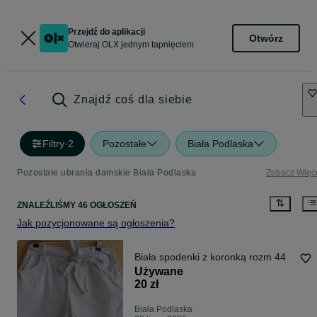
Przejdź do aplikacji
Otwórz
Otwieraj OLX jednym tapnięciem
Znajdź coś dla siebie
Filtry
·
2
Pozostałe
Biała Podlaska
Pozostałe ubrania damskie Biała Podlaska
Zobacz Więc
ZNALEŹLIŚMY 46 OGŁOSZEŃ
Jak pozycjonowane są ogłoszenia?
Biała spodenki z koronką rozm 44
Używane
20 zł
Biała Podlaska