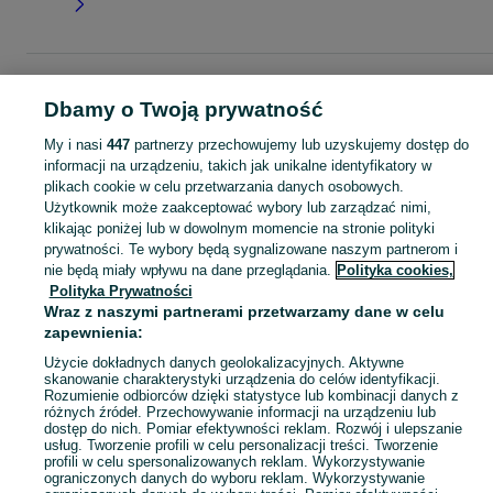
Strona główna
Moda
Ubrania damskie
Pozostałe
Pozostałe - Lubelskie
Pozostałe - Biała Podlaska
Dbamy o Twoją prywatność
My i nasi
447
partnerzy przechowujemy lub uzyskujemy dostęp do
KATEGORIA
informacji na urządzeniu, takich jak unikalne identyfikatory w
plikach cookie w celu przetwarzania danych osobowych.
Użytkownik może zaakceptować wybory lub zarządzać nimi,
Zobacz Więc
Sprzedaż pozostałych ubrań damskich Biała Podlaska ▶️ Różne materiały i kolory ✅ Nowe i używane w atrakcyjnych cenach ✌ Sprawdź oferty na OLX.pl!
klikając poniżej lub w dowolnym momencie na stronie polityki
prywatności. Te wybory będą sygnalizowane naszym partnerom i
nie będą miały wpływu na dane przeglądania.
Polityka cookies,
Mapa kategorii
Polityka Prywatności
Mapa miejscowości
Wraz z naszymi partnerami przetwarzamy dane w celu
Mapa ministron
zapewnienia:
Popularne wyszukiwania
Użycie dokładnych danych geolokalizacyjnych. Aktywne
skanowanie charakterystyki urządzenia do celów identyfikacji.
Rozumienie odbiorców dzięki statystyce lub kombinacji danych z
różnych źródeł. Przechowywanie informacji na urządzeniu lub
dostęp do nich. Pomiar efektywności reklam. Rozwój i ulepszanie
usług. Tworzenie profili w celu personalizacji treści. Tworzenie
profili w celu spersonalizowanych reklam. Wykorzystywanie
ograniczonych danych do wyboru reklam. Wykorzystywanie