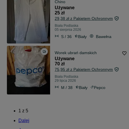
Chino
Używane
25 zł
29,38 zł z Pakietem Ochronnym
Biała Podlaska
05 sierpnia 2026
S / 36
Biały
Bawełna
Worek ubrań damskich
Używane
70 zł
75,95 zł z Pakietem Ochronnym
Biała Podlaska
29 lipca 2026
M / 38
Biały
Pepco
1
z
5
Dalej