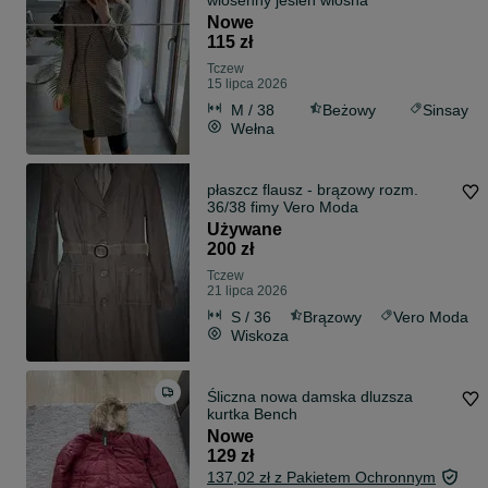
wiosenny jesień wiosna
Nowe
115 zł
Tczew
15 lipca 2026
M / 38
Beżowy
Sinsay
Wełna
płaszcz flausz - brązowy rozm.
36/38 fimy Vero Moda
Używane
200 zł
Tczew
21 lipca 2026
S / 36
Brązowy
Vero Moda
Wiskoza
Śliczna nowa damska dluzsza
kurtka Bench
Nowe
129 zł
137,02 zł z Pakietem Ochronnym