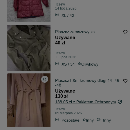
Tczew
14 lipca 2026
XL / 42
Plaszcz zamszowy xs
Używane
40 zł
Tczew
11 lipca 2026
XS / 34
Oliwkowy
Plaszcz h&m kremowy dlugi 44 -46
-48
Używane
130 zł
138,05 zł z Pakietem Ochronnym
Tczew
05 sierpnia 2026
Pozostałe
Inny
Inny