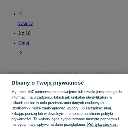
Wstecz
2
z
10
Dalej
Strona główna
Moda
Ubrania damskie
Odzież wierzchnia
Płaszcze
Płaszcze - Pomorskie
Płaszcze - Tczew
Dbamy o Twoją prywatność
My i nasi
447
partnerzy przechowujemy lub uzyskujemy dostęp do
KATEGORIA
informacji na urządzeniu, takich jak unikalne identyfikatory w
plikach cookie w celu przetwarzania danych osobowych.
Zobacz Więc
Szeroki wybór płaszczy damskich Tczew ▶️ wełniane, kaszmirowe, klasyczne i oversize ✅ Nowe i używane w dobrych cenach ✌ Sprawdź oferty na OLX.pl!
Użytkownik może zaakceptować wybory lub zarządzać nimi,
klikając poniżej lub w dowolnym momencie na stronie polityki
prywatności. Te wybory będą sygnalizowane naszym partnerom i
Mapa kategorii
nie będą miały wpływu na dane przeglądania.
Polityka cookies,