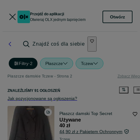
Przejdź do aplikacji
Otwórz
Otwieraj OLX jednym tapnięciem
Znajdź coś dla siebie
Filtry
·
2
Płaszcze
Tczew
Płaszcze damskie Tczew - Strona 2
Zobacz Więc
ZNALEŹLIŚMY 91 OGŁOSZEŃ
Jak pozycjonowane są ogłoszenia?
Płaszcz damski Top Secret
Używane
40 zł
44,90 zł z Pakietem Ochronnym
Tczew