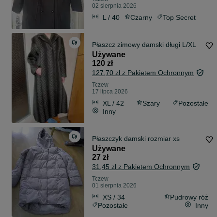
02 sierpnia 2026
L / 40
Czarny
Top Secret
Płaszcz zimowy damski długi L/XL
Używane
120 zł
127,70 zł z Pakietem Ochronnym
Tczew
17 lipca 2026
XL / 42
Szary
Pozostałe
Inny
Płaszczyk damski rozmiar xs
Używane
27 zł
31,45 zł z Pakietem Ochronnym
Tczew
01 sierpnia 2026
XS / 34
Pudrowy róż
Pozostałe
Inny