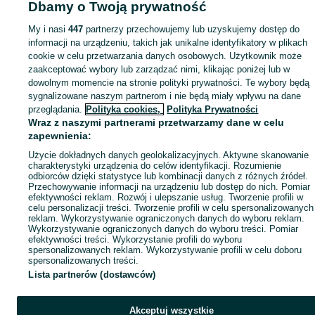
Dbamy o Twoją prywatność
Mapa kategorii
My i nasi
447
partnerzy przechowujemy lub uzyskujemy dostęp do
Mapa miejscowości
informacji na urządzeniu, takich jak unikalne identyfikatory w plikach
Mapa ministron
cookie w celu przetwarzania danych osobowych. Użytkownik może
Popularne wyszukiwania
zaakceptować wybory lub zarządzać nimi, klikając poniżej lub w
dowolnym momencie na stronie polityki prywatności. Te wybory będą
sygnalizowane naszym partnerom i nie będą miały wpływu na dane
przeglądania.
Polityka cookies,
Polityka Prywatności
Wraz z naszymi partnerami przetwarzamy dane w celu
zapewnienia:
Użycie dokładnych danych geolokalizacyjnych. Aktywne skanowanie
charakterystyki urządzenia do celów identyfikacji. Rozumienie
odbiorców dzięki statystyce lub kombinacji danych z różnych źródeł.
Przechowywanie informacji na urządzeniu lub dostęp do nich. Pomiar
efektywności reklam. Rozwój i ulepszanie usług. Tworzenie profili w
celu personalizacji treści. Tworzenie profili w celu spersonalizowanych
reklam. Wykorzystywanie ograniczonych danych do wyboru reklam.
Wykorzystywanie ograniczonych danych do wyboru treści. Pomiar
efektywności treści. Wykorzystanie profili do wyboru
spersonalizowanych reklam. Wykorzystywanie profili w celu doboru
spersonalizowanych treści.
Lista partnerów (dostawców)
Akceptuj wszystkie