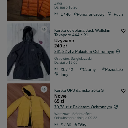
Zator
Dzisiaj o 10:20
L / 40
Pomarańczowy
Puch
Kurtka ocieplana Jack Wolfskin
Texapore 4X4 r. XL
Używane
249 zł
261,22 zł z Pakietem Ochronnym
Ostrowiec Świętokrzyski
Dzisiaj o 19:05
XL / 42
Czarny
Pozostałe
Inny
Kurtka UP8 damska żółta S
Nowe
65 zł
70,78 zł z Pakietem Ochronnym
Warszawa, Śródmieście
Odświeżono dzisiaj o 09:22
S / 36
Żółty