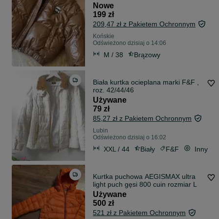
Nowe
199 zł
209,47 zł z Pakietem Ochronnym
Końskie
Odświeżono dzisiaj o 14:06
M / 38
Brązowy
Biała kurtka ocieplana marki F&F ,
roz. 42/44/46
Używane
79 zł
85,27 zł z Pakietem Ochronnym
Lubin
Odświeżono dzisiaj o 16:02
XXL / 44
Biały
F&F
Inny
Kurtka puchowa AEGISMAX ultra
light puch gęsi 800 cuin rozmiar L
Używane
500 zł
521 zł z Pakietem Ochronnym