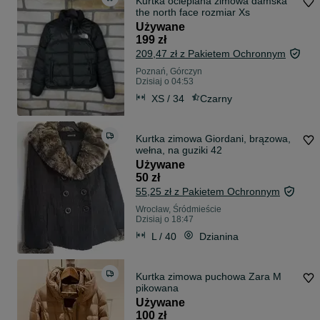
Kurtka ocieplana zimowa damska
the north face rozmiar Xs
Używane
199 zł
209,47 zł z Pakietem Ochronnym
Poznań, Górczyn
Dzisiaj o 04:53
XS / 34
Czarny
Kurtka zimowa Giordani, brązowa,
wełna, na guziki 42
Używane
50 zł
55,25 zł z Pakietem Ochronnym
Wrocław, Śródmieście
Dzisiaj o 18:47
L / 40
Dzianina
Kurtka zimowa puchowa Zara M
pikowana
Używane
100 zł