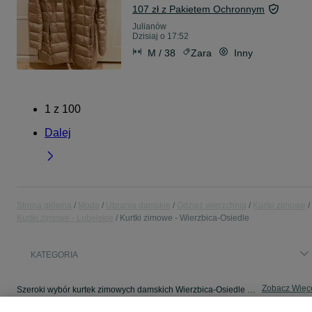
107 zł z Pakietem Ochronnym
Julianów
Dzisiaj o 17:52
M / 38
Zara
Inny
1
z
100
Dalej
Strona główna
Moda
Ubrania damskie
Odzież wierzchnia
Kurtki zimowe
Kurtki zimowe - Lubelskie
Kurtki zimowe - Wierzbica-Osiedle
KATEGORIA
Zobacz Więc
Szeroki wybór kurtek zimowych damskich Wierzbica-Osiedle ▶️ Różne materiały i kolory ✅ Nowe i używane w atrakcyjnych cenach ✌ Sprawdź oferty na OLX.pl!