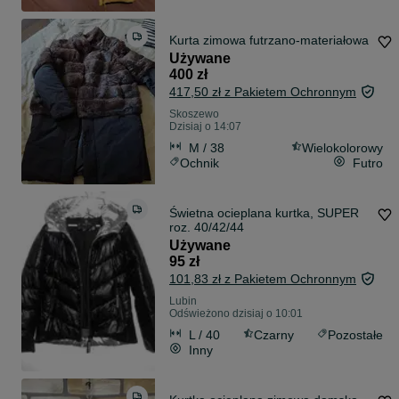
Kurta zimowa futrzano-materiałowa
Używane
400 zł
417,50 zł z Pakietem Ochronnym
Skoszewo
Dzisiaj o 14:07
M / 38
Wielokolorowy
Ochnik
Futro
Świetna ocieplana kurtka, SUPER
roz. 40/42/44
Używane
95 zł
101,83 zł z Pakietem Ochronnym
Lubin
Odświeżono dzisiaj o 10:01
L / 40
Czarny
Pozostałe
Inny