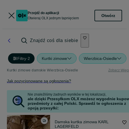
Przejdź do aplikacji
Otwórz
Otwieraj OLX jednym tapnięciem
Znajdź coś dla siebie
Filtry
·
2
Kurtki zimowe
Wierzbica-Osiedle
Kurtki zimowe damskie Wierzbica-Osiedle
Zobacz Więc
Jak pozycjonowane są ogłoszenia?
Nie znaleźliśmy żadnych wyników w tej lokalizacji,
ale dzięki Przesyłkom OLX możesz wygodnie kupo
przedmioty z całej Polski. Sprawdź te ogłoszenia z
opcją przesyłki:
Damska kurtka zimowa KARL
LAGERFELD