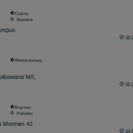
Czarny
Bawełna
ampus
50,
Wielokolorowy
 pikowana M/L
50,
Brązowy
Poliester
a Monnari 42
34,