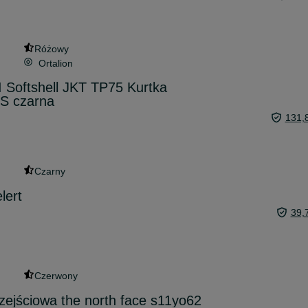
Różowy
Ortalion
 Softshell JKT TP75 Kurtka
S czarna
131,
Czarny
lert
39,
Czerwony
ejściowa the north face s11yo62