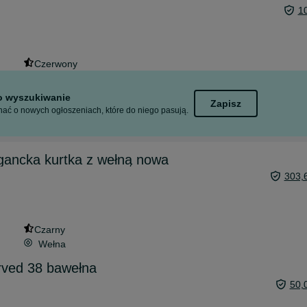
1
Czerwony
to wyszukiwanie
Zapisz
ać o nowych ogłoszeniach, które do niego pasują.
gancka kurtka z wełną nowa
303,
Czarny
Wełna
ved 38 bawełna
50,