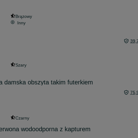
Brązowy
Inny
39,
Szary
a damska obszyta takim futerkiem
75,
Czarny
erwona wodoodporna z kapturem