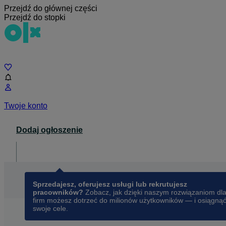
Przejdź do głównej części
Przejdź do stopki
Czat
Twoje konto
Dodaj ogłoszenie
Dla biznesu
opens in a new tab
Sprzedajesz, oferujesz usługi lub rekrutujesz
pracowników?
Zobacz, jak dzięki naszym rozwiązaniom dl
firm możesz dotrzeć do milionów użytkowników — i osiągną
swoje cele.