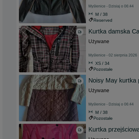
Myślenice - Dzisiaj o 06:44
M / 38
Reserved
Kurtka damska C
Używane
Myślenice - 02 sierpnia 2026
XS / 34
Pozostałe
Noisy May kurtka
Używane
Myślenice - Dzisiaj o 06:44
M / 38
Pozostałe
Kurtka przejściow