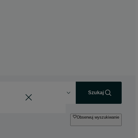
Odległość
+0 km
Szukaj
Obserwuj wyszukiwanie