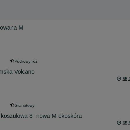
kowana M
Pudrowy róż
amska Volcano
55,
Granatowy
 koszulowa 8" nowa M ekoskóra
65,