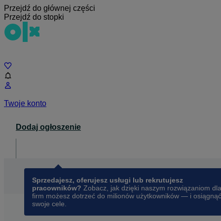
Przejdź do głównej części
Przejdź do stopki
Czat
Twoje konto
Dodaj ogłoszenie
Dla biznesu
opens in a new tab
Sprzedajesz, oferujesz usługi lub rekrutujesz
pracowników?
Zobacz, jak dzięki naszym rozwiązaniom dl
firm możesz dotrzeć do milionów użytkowników — i osiągną
swoje cele.