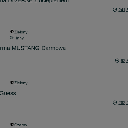
rma DIVERSE z ociepleniem
241,
Zielony
Inny
 firma MUSTANG Darmowa
92,
Zielony
 Guess
262,
Czarny