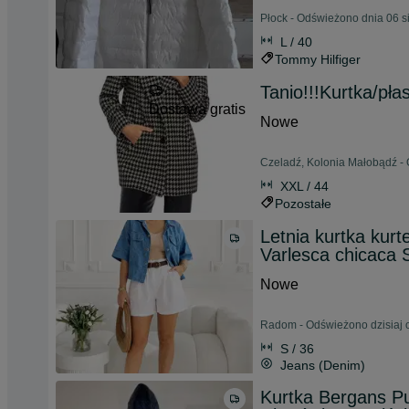
Płock - Odświeżono dnia 06 s
L / 40
Tommy Hilfiger
Tanio!!!Kurtka/pł
Dostawa gratis
Nowe
Czeladź, Kolonia Małobądź -
XXL / 44
Pozostałe
Letnia kurtka kurt
Varlesca chicaca 
Nowe
Radom - Odświeżono dzisiaj 
S / 36
Jeans (Denim)
Kurtka Bergans P