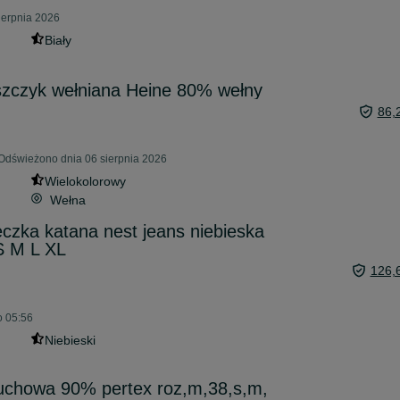
ierpnia 2026
Biały
aszczyk wełniana Heine 80% wełny
86,
 Odświeżono dnia 06 sierpnia 2026
Wielokolorowy
Wełna
eczka katana nest jeans niebieska
S M L XL
126,
o 05:56
Niebieski
uchowa 90% pertex roz,m,38,s,m,