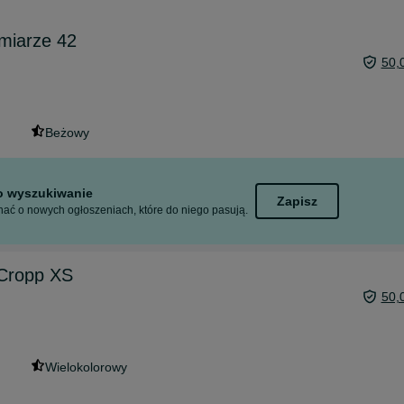
miarze 42
50,
Beżowy
to wyszukiwanie
Zapisz
ać o nowych ogłoszeniach, które do niego pasują.
 Cropp XS
50,
Wielokolorowy