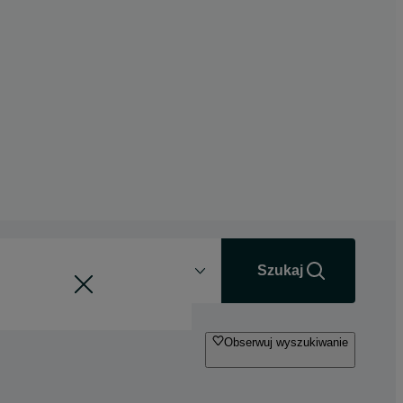
Odległość
+0 km
Szukaj
Obserwuj wyszukiwanie