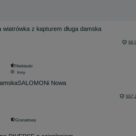
a wiatrówka z kapturem długa damska
50,
Niebieski
Inny
a damskaSALOMONi Nowa
557,
Granatowy