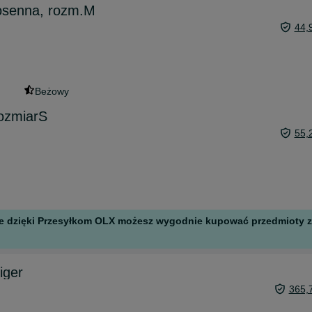
osenna, rozm.M
44,
Beżowy
rozmiarS
55,
 ale dzięki Przesyłkom OLX możesz wygodnie kupować przedmioty z 
iger
365,