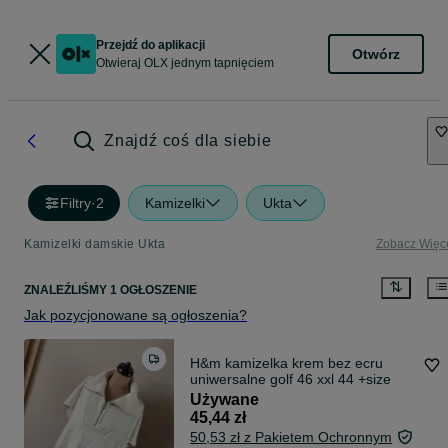
Przejdź do aplikacji
Otwórz
Otwieraj OLX jednym tapnięciem
Znajdź coś dla siebie
Filtry
·
2
Kamizelki
Ukta
Kamizelki damskie Ukta
Zobacz Więc
ZNALEŹLIŚMY 1 OGŁOSZENIE
Jak pozycjonowane są ogłoszenia?
H&m kamizelka krem bez ecru
uniwersalne golf 46 xxl 44 +size
Używane
45,44 zł
50,53 zł z Pakietem Ochronnym