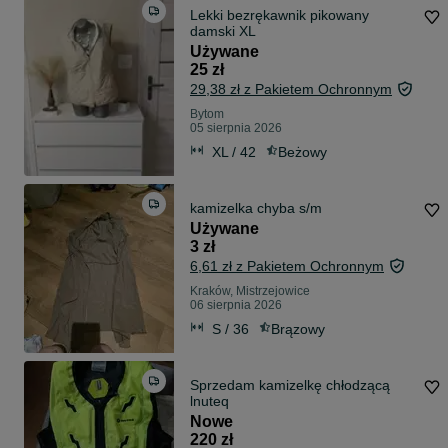
Lekki bezrękawnik pikowany
damski XL
Używane
25 zł
29,38 zł z Pakietem Ochronnym
Bytom
05 sierpnia 2026
XL / 42
Beżowy
kamizelka chyba s/m
Używane
3 zł
6,61 zł z Pakietem Ochronnym
Kraków, Mistrzejowice
06 sierpnia 2026
S / 36
Brązowy
Sprzedam kamizelkę chłodzącą
lnuteq
Nowe
220 zł