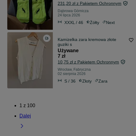
231,20 zł z Pakietem Ochronnym
Dąbrowa Górnicza
24 lipca 2026
XXXL / 46
Żółty
Next
Kamizelka zara kremowa złote
guziki s
Używane
7 zł
10,75 zł z Pakietem Ochronnym
Wrocław, Fabryczna
02 sierpnia 2026
S / 36
Złoty
Zara
1
z
100
Dalej