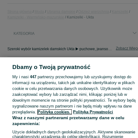
Strona główna
Moda
Ubrania damskie
Odzież wierzchnia
Kamizelki
Kamizelki - Warmińsko-mazurskie
Kamizelki - Ukta
KATEGORIA
Zobacz Więc
Szeroki wybór kamizelek damskich Ukta ▶️ puchowe, jeansowe, skórzane i eleganckie ✅ Nowe i używane w dobrych cenach ✌ Sprawdź oferty na OLX.pl!
Mapa kategorii
Dbamy o Twoją prywatność
Mapa miejscowości
My i nasi
447
partnerzy przechowujemy lub uzyskujemy dostęp do
Mapa ministron
informacji na urządzeniu, takich jak unikalne identyfikatory w plikach
cookie w celu przetwarzania danych osobowych. Użytkownik może
Popularne wyszukiwania
zaakceptować wybory lub zarządzać nimi, klikając poniżej lub w
dowolnym momencie na stronie polityki prywatności. Te wybory będą
sygnalizowane naszym partnerom i nie będą miały wpływu na dane
przeglądania.
Polityka cookies,
Polityka Prywatności
Wraz z naszymi partnerami przetwarzamy dane w celu
zapewnienia:
Użycie dokładnych danych geolokalizacyjnych. Aktywne skanowanie
charakterystyki urządzenia do celów identyfikacji. Rozumienie