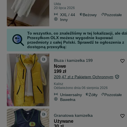
Ukta
20 lipca 2026
XXL / 44
Beżowy
Pozostałe
Inny
To wszystko, co znaleźliśmy w tej lokalizacji, ale dz
Przesyłkom OLX możesz wygodnie kupować
przedmioty z całej Polski. Sprawdź te ogłoszenia z
dostępną przesyłką:
Bluza i kamizelka 199
Nowe
199 zł
209,47 zł z Pakietem Ochronnym
Kalisz
Odświeżono dnia 06 sierpnia 2026
Uniwersalny
Żółty
Pozostałe
Bawełna
Granatowa kamizelka
Używane
30 zł