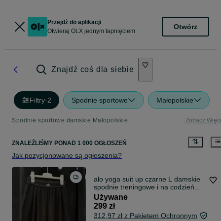
Przejdź do aplikacji
Otwórz
Otwieraj OLX jednym tapnięciem
Znajdź coś dla siebie
Filtry
·
2
Spodnie sportowe
Małopolskie
Spodnie sportowe damskie Małopolskie
Zobacz Więc
ZNALEŹLIŚMY
PONAD
1 000 OGŁOSZEŃ
Jak pozycjonowane są ogłoszenia?
alo yoga suit up czarne L damskie
spodnie treningowe i na codzień
proste nogawki szerokie nie
Używane
używane
299 zł
312,97 zł z Pakietem Ochronnym