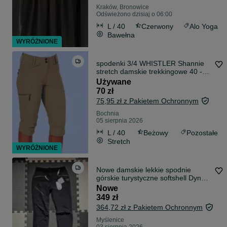
Kraków, Bronowice
Odświeżono dzisiaj o 06:00
L / 40
Czerwony
Alo Yoga
Bawełna
WYRÓŻNIONE
spodenki 3/4 WHISTLER Shannie
stretch damskie trekkingowe 40 - L
+ t shirt BERGANS Of Norway
Używane
Classic
70 zł
75,95 zł z Pakietem Ochronnym
Bochnia
05 sierpnia 2026
L / 40
Beżowy
Pozostałe
Stretch
WYRÓŻNIONE
Nowe damskie lekkie spodnie
górskie turystyczne softshell Dynafit
XS S
Nowe
349 zł
364,72 zł z Pakietem Ochronnym
Myślenice