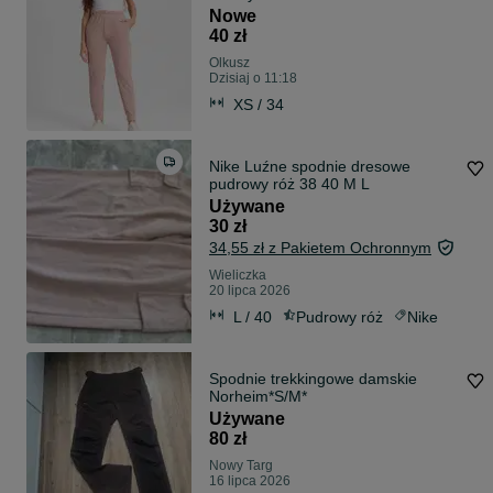
Nowe
40 zł
Olkusz
Dzisiaj o 11:18
XS / 34
Nike Luźne spodnie dresowe
pudrowy róż 38 40 M L
Używane
30 zł
34,55 zł z Pakietem Ochronnym
Wieliczka
20 lipca 2026
L / 40
Pudrowy róż
Nike
Spodnie trekkingowe damskie
Norheim*S/M*
Używane
80 zł
Nowy Targ
16 lipca 2026