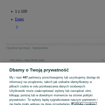
1
z
100
Dalej
Strona główna
Moda
Ubrania damskie
Odzież sportowa
Spodnie sportow
Spodnie sportowe - Małopolskie
POLSKA » MAŁOPOLSKIE
Dbamy o Twoją prywatność
KATEGORIA
My i nasi
447
partnerzy przechowujemy lub uzyskujemy dostęp do
informacji na urządzeniu, takich jak unikalne identyfikatory w
Zobacz Więc
Szeroki wybór spodni sportowych damskich Małopolskie ▶️ Różne materiały i kolory ✅ Nowe i używane w atrakcyjnych cenach ✌ Sprawdź oferty na OLX.pl!
plikach cookie w celu przetwarzania danych osobowych.
Użytkownik może zaakceptować wybory lub zarządzać nimi,
klikając poniżej lub w dowolnym momencie na stronie polityki
Mapa kategorii
prywatności. Te wybory będą sygnalizowane naszym partnerom i
Mapa miejscowości
nie będą miały wpływu na dane przeglądania.
Polityka cookies,