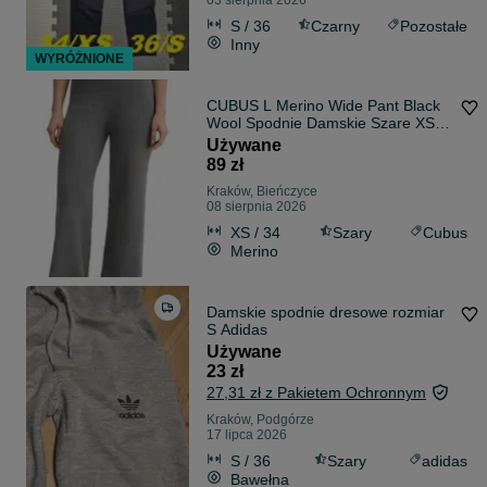
03 sierpnia 2026
S / 36
Czarny
Pozostałe
Inny
WYRÓŻNIONE
CUBUS L Merino Wide Pant Black
Wool Spodnie Damskie Szare XS
34
Używane
89 zł
Kraków, Bieńczyce
08 sierpnia 2026
XS / 34
Szary
Cubus
Merino
Damskie spodnie dresowe rozmiar
S Adidas
Używane
23 zł
27,31 zł z Pakietem Ochronnym
Kraków, Podgórze
17 lipca 2026
S / 36
Szary
adidas
Bawełna