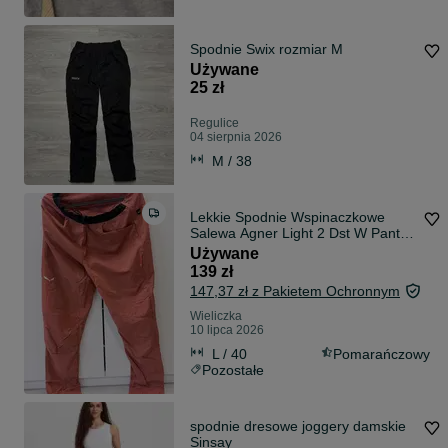
Spodnie Swix rozmiar M
Używane
25 zł
Regulice
04 sierpnia 2026
M / 38
Lekkie Spodnie Wspinaczkowe
Salewa Agner Light 2 Dst W Pants -
rozmiar L, użyte tylko jeden raz.
Używane
139 zł
147,37 zł z Pakietem Ochronnym
Wieliczka
10 lipca 2026
L / 40
Pomarańczowy
Pozostałe
spodnie dresowe joggery damskie
Sinsay