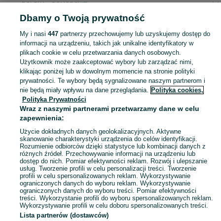
POLSKA » POMORSKIE
Dbamy o Twoją prywatność
KATEGORIA
My i nasi
447
partnerzy przechowujemy lub uzyskujemy dostęp do
informacji na urządzeniu, takich jak unikalne identyfikatory w
plikach cookie w celu przetwarzania danych osobowych.
Zobacz Więc
Szeroki wybór legginsów sportowych damskich Pomorskie ▶️ kompresyjne i z kieszonką ✅ Nowe i używane w atrakcyjnych cenach ✌ Znajdź oferty na OLX.pl!
Użytkownik może zaakceptować wybory lub zarządzać nimi,
klikając poniżej lub w dowolnym momencie na stronie polityki
prywatności. Te wybory będą sygnalizowane naszym partnerom i
Mapa kategorii
nie będą miały wpływu na dane przeglądania.
Polityka cookies,
Mapa miejscowości
Polityka Prywatności
Mapa ministron
Wraz z naszymi partnerami przetwarzamy dane w celu
zapewnienia:
Popularne wyszukiwania
Użycie dokładnych danych geolokalizacyjnych. Aktywne
skanowanie charakterystyki urządzenia do celów identyfikacji.
Rozumienie odbiorców dzięki statystyce lub kombinacji danych z
różnych źródeł. Przechowywanie informacji na urządzeniu lub
dostęp do nich. Pomiar efektywności reklam. Rozwój i ulepszanie
usług. Tworzenie profili w celu personalizacji treści. Tworzenie
profili w celu spersonalizowanych reklam. Wykorzystywanie
ograniczonych danych do wyboru reklam. Wykorzystywanie
ograniczonych danych do wyboru treści. Pomiar efektywności
treści. Wykorzystanie profili do wyboru spersonalizowanych reklam.
Wykorzystywanie profili w celu doboru spersonalizowanych treści.
Lista partnerów (dostawców)