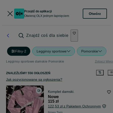
Przejdź do aplikacji
Otwórz
Otwieraj OLX jednym tapnięciem
Znajdź coś dla siebie
Filtry
·
2
Legginsy sportowe
Pomorskie
Legginsy sportowe damskie Pomorskie
Zobacz Więc
ZNALEŹLIŚMY 556 OGŁOSZEŃ
Jak pozycjonowane są ogłoszenia?
Komplet damski.
Nowe
115 zł
122,53 zł z Pakietem Ochronnym
Nowy Targ