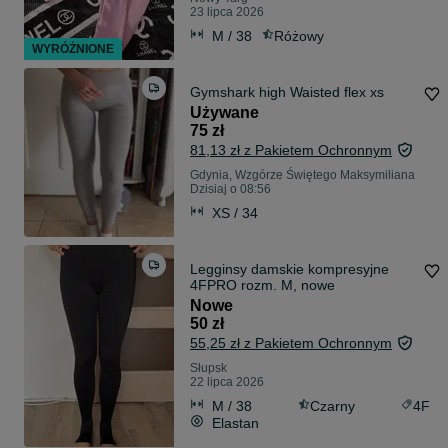
23 lipca 2026
M / 38
Różowy
WYRÓŻNIONE
Gymshark high Waisted flex xs
Używane
75 zł
81,13 zł z Pakietem Ochronnym
Gdynia, Wzgórze Świętego Maksymiliana
Dzisiaj o 08:56
XS / 34
Legginsy damskie kompresyjne
4FPRO rozm. M, nowe
Nowe
50 zł
55,25 zł z Pakietem Ochronnym
Słupsk
22 lipca 2026
M / 38
Czarny
4F
Elastan