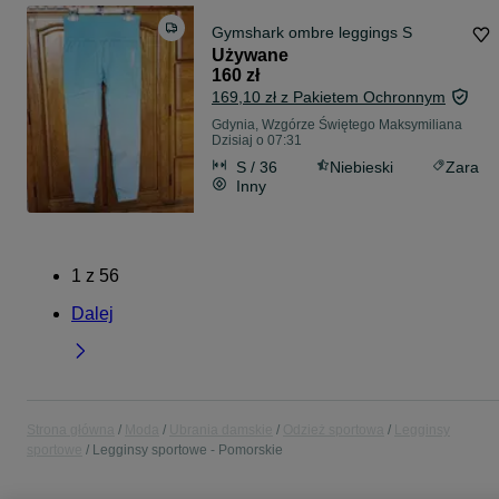
Gymshark ombre leggings S
Używane
160 zł
169,10 zł z Pakietem Ochronnym
Gdynia, Wzgórze Świętego Maksymiliana
Dzisiaj o 07:31
S / 36
Niebieski
Zara
Inny
1
z
56
Dalej
Strona główna
Moda
Ubrania damskie
Odzież sportowa
Legginsy
sportowe
Legginsy sportowe - Pomorskie