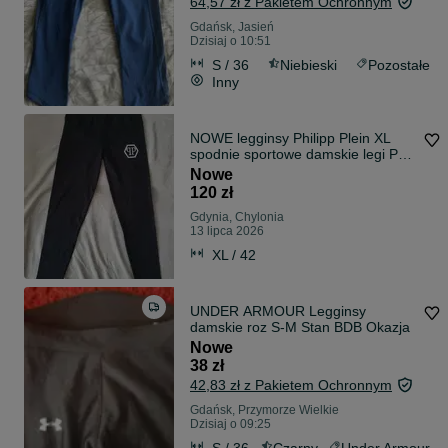
64,57 zł z Pakietem Ochronnym
Gdańsk, Jasień
Dzisiaj o 10:51
S / 36
Niebieski
Pozostałe
Inny
NOWE legginsy Philipp Plein XL
spodnie sportowe damskie legi Pp
czarne
Nowe
120 zł
Gdynia, Chylonia
13 lipca 2026
XL / 42
UNDER ARMOUR Legginsy
damskie roz S-M Stan BDB Okazja
Nowe
38 zł
42,83 zł z Pakietem Ochronnym
Gdańsk, Przymorze Wielkie
Dzisiaj o 09:25
S / 36
Czarny
Under Armour