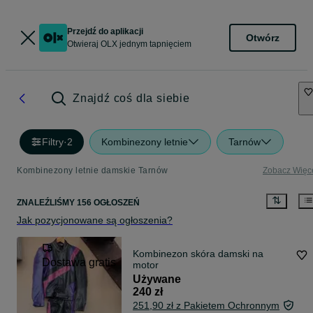
Przejdź do aplikacji
Otwórz
Otwieraj OLX jednym tapnięciem
Znajdź coś dla siebie
Filtry
·
2
Kombinezony letnie
Tarnów
Kombinezony letnie damskie Tarnów
Zobacz Więc
ZNALEŹLIŚMY 156 OGŁOSZEŃ
Jak pozycjonowane są ogłoszenia?
Kombinezon skóra damski na
Dostawa gratis
motor
Używane
240 zł
251,90 zł z Pakietem Ochronnym