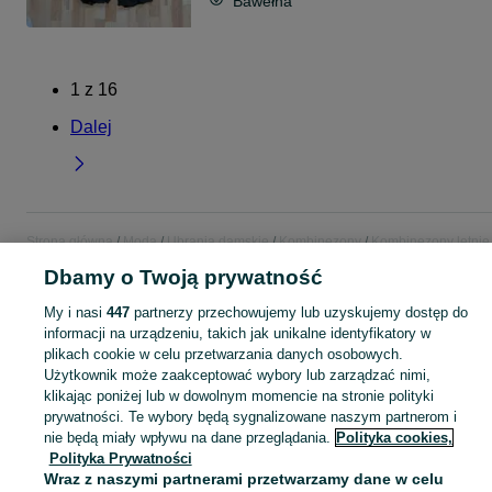
Bawełna
1
z
16
Dalej
Strona główna
Moda
Ubrania damskie
Kombinezony
Kombinezony letnie
Kombinezony letnie - Małopolskie
Kombinezony letnie - Tarnów
Dbamy o Twoją prywatność
My i nasi
447
partnerzy przechowujemy lub uzyskujemy dostęp do
KATEGORIA
informacji na urządzeniu, takich jak unikalne identyfikatory w
plikach cookie w celu przetwarzania danych osobowych.
Zobacz Więc
Użytkownik może zaakceptować wybory lub zarządzać nimi,
Szeroki wybór kombinezonów letnich damskich Tarnów ▶️ bawełniane i szyfonowe ✅ Nowe i używane w dobrych cenach ✌ Znajdź ogłoszenia na OLX.pl!
klikając poniżej lub w dowolnym momencie na stronie polityki
prywatności. Te wybory będą sygnalizowane naszym partnerom i
Mapa kategorii
nie będą miały wpływu na dane przeglądania.
Polityka cookies,
Polityka Prywatności
Mapa miejscowości
Wraz z naszymi partnerami przetwarzamy dane w celu
Mapa ministron