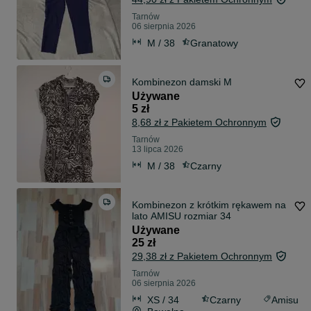
Tarnów
06 sierpnia 2026
M / 38
Granatowy
Kombinezon damski M
Używane
5 zł
8,68 zł z Pakietem Ochronnym
Tarnów
13 lipca 2026
M / 38
Czarny
Kombinezon z krótkim rękawem na
lato AMISU rozmiar 34
Używane
25 zł
29,38 zł z Pakietem Ochronnym
Tarnów
06 sierpnia 2026
XS / 34
Czarny
Amisu