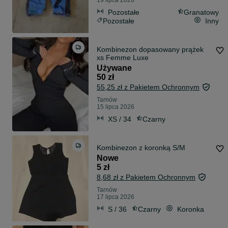
19 lipca 2026
Pozostałe
Granatowy
Pozostałe
Inny
Kombinezon dopasowany prążek
xs Femme Luxe
Używane
50 zł
55,25 zł z Pakietem Ochronnym
Tarnów
15 lipca 2026
XS / 34
Czarny
Kombinezon z koronką S/M
Nowe
5 zł
8,68 zł z Pakietem Ochronnym
Tarnów
17 lipca 2026
S / 36
Czarny
Koronka