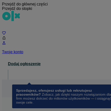
Przejdź do głównej części
Przejdź do stopki
Czat
Twoje konto
Dodaj ogłoszenie
Dla biznesu
opens in a new tab
Sprzedajesz, oferujesz usługi lub rekrutujesz
pracowników?
Zobacz, jak dzięki naszym rozwiązaniom dl
firm możesz dotrzeć do milionów użytkowników — i osiągną
swoje cele.