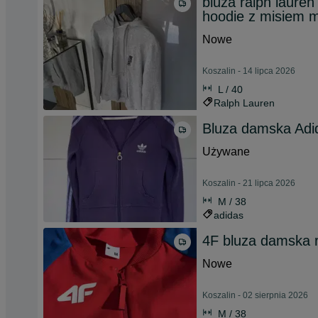
bluza ralph laure
hoodie z misiem m
Nowe
Koszalin - 14 lipca 2026
L / 40
Ralph Lauren
Bluza damska Adi
Używane
Koszalin - 21 lipca 2026
M / 38
adidas
4F bluza damska 
Nowe
Koszalin - 02 sierpnia 2026
M / 38