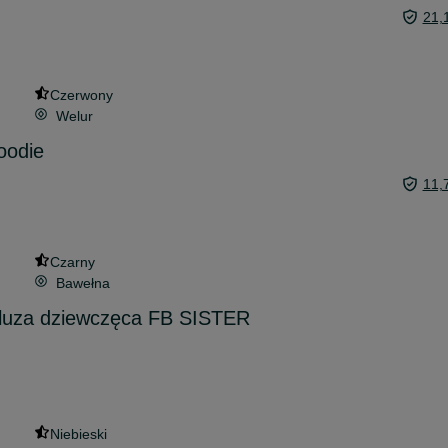
21,
Czerwony
Welur
oodie
11,
Czarny
Bawełna
 bluza dziewczęca FB SISTER
Niebieski