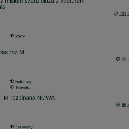
n z misiem szara bluza z kapturem
is
231,
Szary
das roz M
29,
Fioletowy
Bawełna
r. M rozpinana NOWA
86,
Czerwony