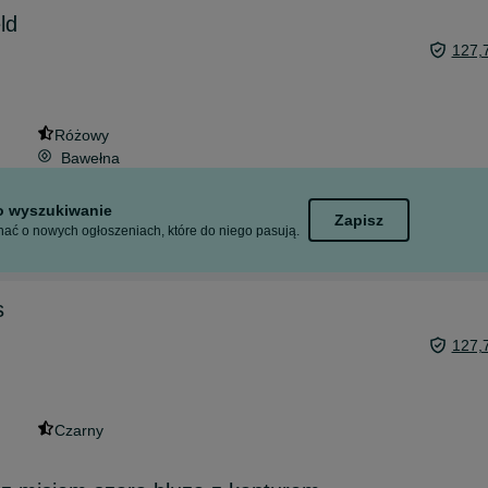
ld
127,
Różowy
Bawełna
to wyszukiwanie
Zapisz
ać o nowych ogłoszeniach, które do niego pasują.
s
127,
Czarny