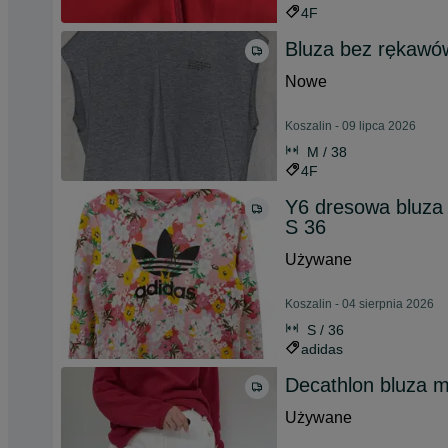
4F
Bluza bez rękawó
Nowe
Koszalin - 09 lipca 2026
M / 38
4F
Y6 dresowa bluza 
S 36
Używane
Koszalin - 04 sierpnia 2026
S / 36
adidas
Decathlon bluza m
Używane