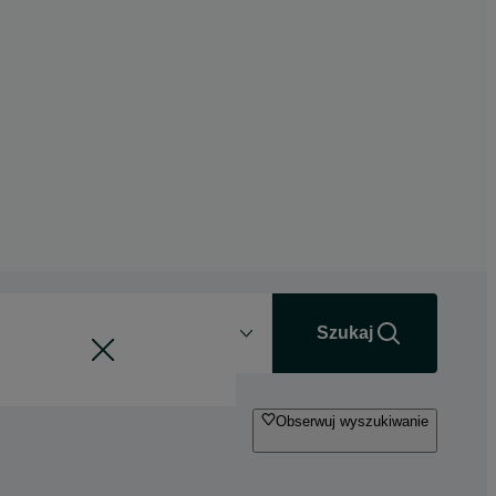
Odległość
+0 km
Szukaj
Obserwuj wyszukiwanie