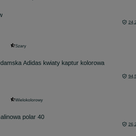
w
24,
Szary
damska Adidas kwiaty kaptur kolorowa
94,
Wielokolorowy
alinowa polar 40
26,