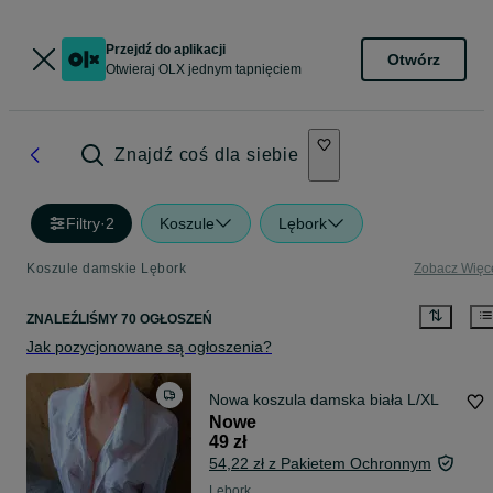
Przejdź do aplikacji
Otwórz
Otwieraj OLX jednym tapnięciem
Znajdź coś dla siebie
Filtry
·
2
Koszule
Lębork
Koszule damskie Lębork
Zobacz Więc
ZNALEŹLIŚMY 70 OGŁOSZEŃ
Jak pozycjonowane są ogłoszenia?
Nowa koszula damska biała L/XL
Nowe
49 zł
54,22 zł z Pakietem Ochronnym
Lębork