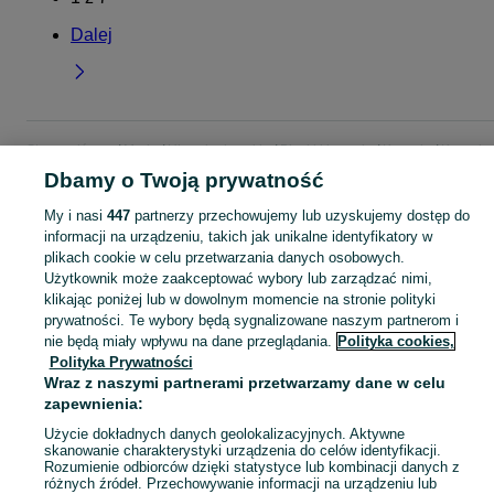
Dalej
Strona główna
Moda
Ubrania damskie
Bluzki i koszule
Koszule
Koszule 
Pomorskie
Koszule - Lębork
Dbamy o Twoją prywatność
My i nasi
447
partnerzy przechowujemy lub uzyskujemy dostęp do
KATEGORIA
informacji na urządzeniu, takich jak unikalne identyfikatory w
plikach cookie w celu przetwarzania danych osobowych.
Użytkownik może zaakceptować wybory lub zarządzać nimi,
Zobacz Więc
Szeroki wybór koszul damskich Lębork ▶️ bawełniane, oversize, w kratę i jedwabne ✅ Nowe i używane w atrakcyjnych cenach ✌ Znajdź oferty na OLX.pl!
klikając poniżej lub w dowolnym momencie na stronie polityki
prywatności. Te wybory będą sygnalizowane naszym partnerom i
nie będą miały wpływu na dane przeglądania.
Polityka cookies,
Mapa kategorii
Polityka Prywatności
Mapa miejscowości
Wraz z naszymi partnerami przetwarzamy dane w celu
Mapa ministron
zapewnienia:
Popularne wyszukiwania
Użycie dokładnych danych geolokalizacyjnych. Aktywne
skanowanie charakterystyki urządzenia do celów identyfikacji.
Rozumienie odbiorców dzięki statystyce lub kombinacji danych z
różnych źródeł. Przechowywanie informacji na urządzeniu lub