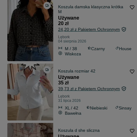
Koszula damska klasyczna krótka
M
Używane
20 zł
24,20 zł z Pakietem Ochronnym
Lębork
04 sierpnia 2026
M / 38
Czarny
House
Wiskoza
Koszula rozmiar 42
Używane
35 zł
39,73 zł z Pakietem Ochronnym
Lębork
31 lipca 2026
XL / 42
Niebieski
Sinsay
Bawełna
Koszula d she sliczna
Używane