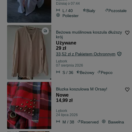
Dzisiaj o 07:44
L / 40
Biały
Pozostałe
Poliester
Beżowa muślinowa koszula dłuższy
krój
Używane
29 zł
33,52 zł z Pakietem Ochronnym
Lębork
07 sierpnia 2026
S / 36
Beżowy
Pepco
Bluzka koszulowa M Orsay!
Nowe
14,99 zł
Lębork
24 lipca 2026
M / 38
Reserved
Bawełna