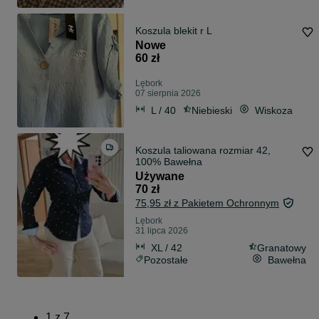
Koszula blekit r L
Nowe
60 zł
Lębork
07 sierpnia 2026
L / 40
Niebieski
Wiskoza
Koszula taliowana rozmiar 42,
100% Bawełna
Używane
70 zł
75,95 zł z Pakietem Ochronnym
Lębork
31 lipca 2026
XL / 42
Granatowy
Pozostałe
Bawełna
1
z
7