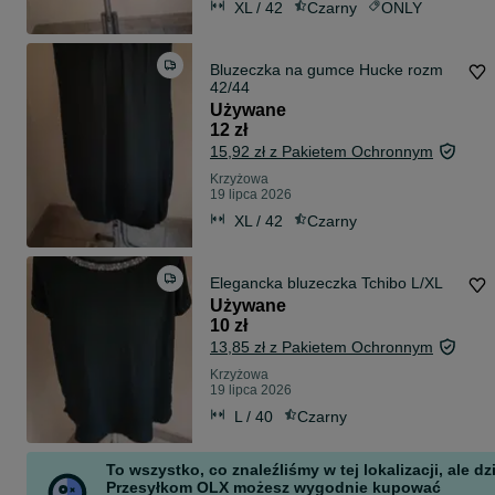
XL / 42
Czarny
ONLY
Bluzeczka na gumce Hucke rozm
42/44
Używane
12 zł
15,92 zł z Pakietem Ochronnym
Krzyżowa
19 lipca 2026
XL / 42
Czarny
Elegancka bluzeczka Tchibo L/XL
Używane
10 zł
13,85 zł z Pakietem Ochronnym
Krzyżowa
19 lipca 2026
L / 40
Czarny
To wszystko, co znaleźliśmy w tej lokalizacji, ale dz
Przesyłkom OLX możesz wygodnie kupować