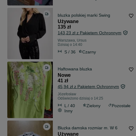
bluzka polskiej marki Swing
Używane
135 zł
143,23 zł z Pakietem Ochronnym
Warszawa, Ursus
Dzisiaj o 14:40
S / 36
Czarny
Haftowana bluzka
Nowe
41 zł
45,94 zł z Pakietem Ochronnym
Józefosław
Odświeżono dzisiaj o 14:25
L / 40
Zielony
Pozostałe
Inny
Bluzka damska rozmiar m. W 6
Używane