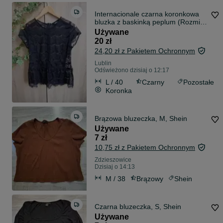
Internacionale czarna koronkowa
bluzka z baskinką peplum (Rozmiar
40 / L)
Używane
20 zł
24,20 zł z Pakietem Ochronnym
Lublin
Odświeżono dzisiaj o 12:17
L / 40
Czarny
Pozostałe
Koronka
Brązowa bluzeczka, M, Shein
Używane
7 zł
10,75 zł z Pakietem Ochronnym
Zdzieszowice
Dzisiaj o 14:13
M / 38
Brązowy
Shein
Czarna bluzeczka, S, Shein
Używane