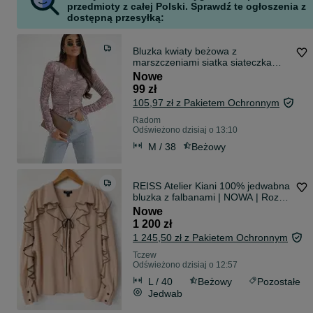
przedmioty z całej Polski. Sprawdź te ogłoszenia z
dostępną przesyłką:
Bluzka kwiaty beżowa z
marszczeniami siatka siateczka
Varlesca chicaca XS S M L
Nowe
99 zł
105,97 zł z Pakietem Ochronnym
Radom
Odświeżono dzisiaj o 13:10
M / 38
Beżowy
REISS Atelier Kiani 100% jedwabna
bluzka z falbanami | NOWA | Roz.
40
Nowe
1 200 zł
1 245,50 zł z Pakietem Ochronnym
Tczew
Odświeżono dzisiaj o 12:57
L / 40
Beżowy
Pozostałe
Jedwab