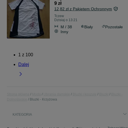
9 zł
12,82 zł z Pakietem Ochronnym
Tczew
Dzisiaj o 13:21
M / 38
Biały
Pozostałe
Inny
1
z
100
Dalej
Strona główna
Moda
Ubrania damskie
Bluzki i koszule
Bluzki
Bluzki -
Dolnośląskie
Bluzki - Krzyżowa
KATEGORIA