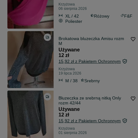
Krzyżowa
06 sierpnia 2026
XL / 42
Różowy
F&F
Poliester
Brokatowa bluzeczka Amisu rozm
M
Używane
12 zł
15,92 zł z Pakietem Ochronnym
Krzyżowa
19 lipca 2026
M / 38
Srebrny
Bluzeczka ze srebrną nitką Only
rozm 42/44
Używane
12 zł
15,92 zł z Pakietem Ochronnym
Krzyżowa
01 sierpnia 2026