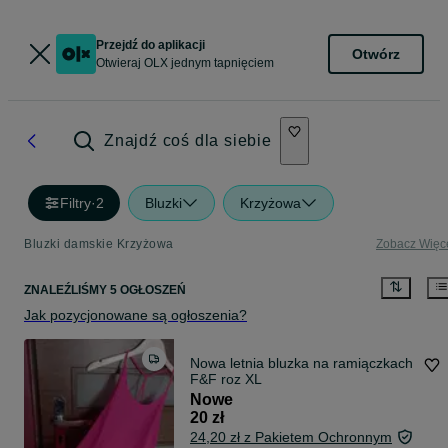
Przejdź do aplikacji
Otwórz
Otwieraj OLX jednym tapnięciem
Znajdź coś dla siebie
Filtry
·
2
Bluzki
Krzyżowa
Bluzki damskie Krzyżowa
Zobacz Więc
ZNALEŹLIŚMY 5 OGŁOSZEŃ
Jak pozycjonowane są ogłoszenia?
Nowa letnia bluzka na ramiączkach
F&F roz XL
Nowe
20 zł
24,20 zł z Pakietem Ochronnym