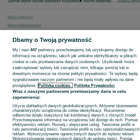
Zobacz Więc
Szeroki wybór bluzek damskich Krzyżowa ▶️ Różne materiały i kolory ✅ Nowe i używane w atrakcyjnych cenach ✌ Sprawdź oferty na OLX.pl!
Mapa kategorii
Mapa miejscowości
Mapa ministron
Dbamy o Twoją prywatność
Popularne wyszukiwania
My i nasi
447
partnerzy przechowujemy lub uzyskujemy dostęp do
informacji na urządzeniu, takich jak unikalne identyfikatory w plikach
cookie w celu przetwarzania danych osobowych. Użytkownik może
zaakceptować wybory lub zarządzać nimi, klikając poniżej lub w
dowolnym momencie na stronie polityki prywatności. Te wybory będą
sygnalizowane naszym partnerom i nie będą miały wpływu na dane
przeglądania.
Polityka cookies,
Polityka Prywatności
Wraz z naszymi partnerami przetwarzamy dane w celu
zapewnienia:
Użycie dokładnych danych geolokalizacyjnych. Aktywne skanowanie
charakterystyki urządzenia do celów identyfikacji. Rozumienie
odbiorców dzięki statystyce lub kombinacji danych z różnych źródeł.
Przechowywanie informacji na urządzeniu lub dostęp do nich. Pomiar
efektywności reklam. Rozwój i ulepszanie usług. Tworzenie profili w
celu personalizacji treści. Tworzenie profili w celu spersonalizowanych
reklam. Wykorzystywanie ograniczonych danych do wyboru reklam.
Wykorzystywanie ograniczonych danych do wyboru treści. Pomiar