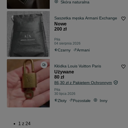
Skóra naturalna
Saszetka męska Armani Exchange
Nowe
200 zł
Piła
04 sierpnia 2026
Czarny
Armani
Kłódka Louis Vuitton Paris
Używane
80 zł
86,30 zł z Pakietem Ochronnym
Piła
30 lipca 2026
Złoty
Pozostałe
Inny
1
z
24