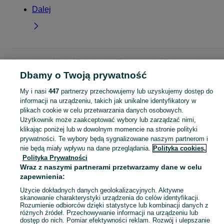
Dalej
Strona główna
Moda
Torby i torebki
Torby na ramię
Torby na ramię -
Wielkopolskie
Torby na ramię - Piła
Dbamy o Twoją prywatność
My i nasi
447
partnerzy przechowujemy lub uzyskujemy dostęp do
KATEGORIA
informacji na urządzeniu, takich jak unikalne identyfikatory w
plikach cookie w celu przetwarzania danych osobowych.
Użytkownik może zaakceptować wybory lub zarządzać nimi,
Zobacz Więc
Szeroki wybór toreb na ramię Piła ▶️ skórzane, materiałowe, duże i casualowe ✅ Nowe i używane w atrakcyjnych cenach ✌ Znajdź oferty na OLX.pl!
klikając poniżej lub w dowolnym momencie na stronie polityki
prywatności. Te wybory będą sygnalizowane naszym partnerom i
nie będą miały wpływu na dane przeglądania.
Polityka cookies,
Mapa kategorii
Polityka Prywatności
Mapa miejscowości
Wraz z naszymi partnerami przetwarzamy dane w celu
Mapa ministron
zapewnienia:
Popularne wyszukiwania
Użycie dokładnych danych geolokalizacyjnych. Aktywne
skanowanie charakterystyki urządzenia do celów identyfikacji.
Rozumienie odbiorców dzięki statystyce lub kombinacji danych z
różnych źródeł. Przechowywanie informacji na urządzeniu lub
dostęp do nich. Pomiar efektywności reklam. Rozwój i ulepszanie