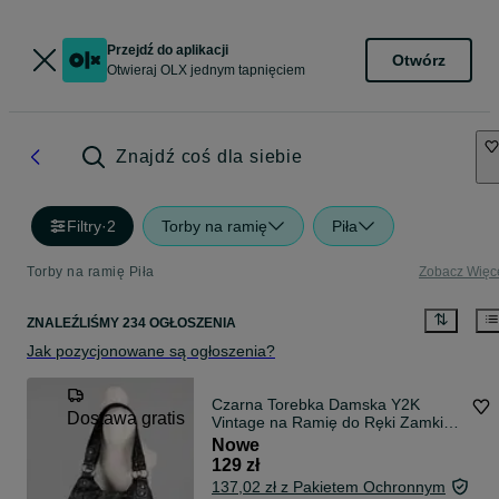
Przejdź do aplikacji
Otwórz
Otwieraj OLX jednym tapnięciem
Znajdź coś dla siebie
Filtry
·
2
Torby na ramię
Piła
Torby na ramię Piła
Zobacz Więc
ZNALEŹLIŚMY 234 OGŁOSZENIA
Jak pozycjonowane są ogłoszenia?
Czarna Torebka Damska Y2K
Dostawa gratis
Vintage na Ramię do Ręki Zamki
Kieszenie Dodatkowy Pasek
Nowe
Pojemna + Bransoletka Gratis
129 zł
137,02 zł z Pakietem Ochronnym