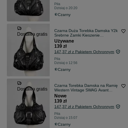
Piła
Dzisiaj o 20:20
Czarny
Czarna Duża Torebka Damska Y2k
Dostawa gratis
Srebrne Zamki Kieszenie
Dodatkowy Pasek Pojemna
Używane
Shopper + Bransoletka Gratis
139 zł
147,37 zł z Pakietem Ochronnym
Piła
Dzisiaj o 12:56
Czarny
Czarna Torebka Damska na Ramię
Dostawa gratis
Western Vintage SWAG Avant
Garde Srebrne Detale Kieszenie
Nowe
Dodatkowy Pasek + Gratis
139 zł
Bransoletka
147,37 zł z Pakietem Ochronnym
Piła
Dzisiaj o 15:07
Czarny