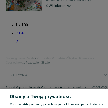
Odświeżono dnia 06 sierpnia 2026
Wielokolorowy
1
z
100
Dalej
Strona główna
Moda
Pozostałe
Pozostałe - Śląskie
Pozostałe -
Częstochowa
Pozostałe - Stradom
KATEGORIA
Zobacz Więc
Sprzedaż pozostałej mody Częstochowa ▶️ odzież, obuwie, akcesoria i biżuteria ✅ Nowe i używane w atrakcyjnych cenach ✌ Sprawdź oferty i kupuj na OLX.pl!
Dbamy o Twoją prywatność
Mapa kategorii
My i nasi
447
partnerzy przechowujemy lub uzyskujemy dostęp do
Mapa miejscowości