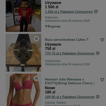
Panieński
Używane
1 500 zł
1 550 zł z Pakietem Ochronnym
Polkowice
Odświeżono dnia 06 sierpnia 2026
Brązowy
Baza samochodowa Cybex T
Używane
750 zł
779,75 zł z Pakietem Ochronnym
Golędzinów
Odświeżono dnia 06 sierpnia 2026
Nowość• Julia Wieniawa x
ESOTIQStringi Delicious Cherry i
Biustonosz push-up Delicious
Nowe
Cherry z zawieszką
180 zł
189,80 zł z Pakietem Ochronnym
Gdańsk, Siedlce