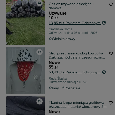
Odzież używana dziecięca i
damska
Używane
10 zł
13,85 zł z Pakietem Ochronnym
Grodzisko Górne
Odświeżono dnia 06 sierpnia 2026
Wielokolorowy
Strój przebranie kowboj kowbojka
Dziki Zachód cztery części rozmiar
M/L
Nowe
55 zł
60,43 zł z Pakietem Ochronnym
Ruda Śląska
Odświeżono dzisiaj o 01:28
Inny
Pozostałe
Tkanina krepa mieniąca grafitowa
błyszcząca materiał wieczorowy 2m
Nowe