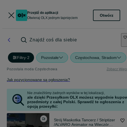
Przejdź do aplikacji
Otwórz
Otwieraj OLX jednym tapnięciem
Znajdź coś dla siebie
Filtry
·
2
Pozostałe
Częstochowa, Stradom
Pozostała moda Częstochowa
Zobacz Więc
Jak pozycjonowane są ogłoszenia?
Nie znaleźliśmy żadnych wyników w tej lokalizacji,
ale dzięki Przesyłkom OLX możesz wygodnie kupo
przedmioty z całej Polski. Sprawdź te ogłoszenia z
opcją przesyłki:
Strój Maskotka Tancerz / Striptizer
/ALVARO Animator na Wieczór