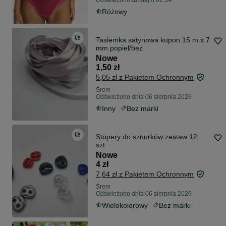
Odświeżono dzisiaj o 02:34
Różowy
Tasiemka satynowa kupon 15 m.x 7
mm.popiel/beż
Nowe
1,50 zł
5,05 zł z Pakietem Ochronnym
Śrem
Odświeżono dnia 06 sierpnia 2026
Inny
Bez marki
Stopery do sznurków zestaw 12
szt.
Nowe
4 zł
7,64 zł z Pakietem Ochronnym
Śrem
Odświeżono dnia 06 sierpnia 2026
Wielokolorowy
Bez marki