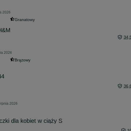
ia 2026
Granatowy
 H&M
34,
nia 2026
Brązowy
44
36,
ierpnia 2026
zki dla kobiet w ciąży S
1