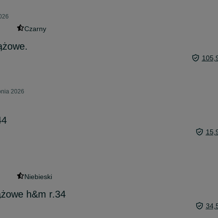
2026
Czarny
ążowe.
105,
pnia 2026
44
15,
Niebieski
iążowe h&m r.34
34,