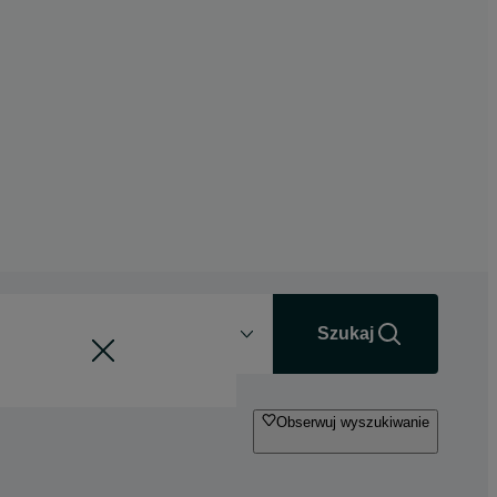
Odległość
+0 km
Szukaj
Obserwuj wyszukiwanie