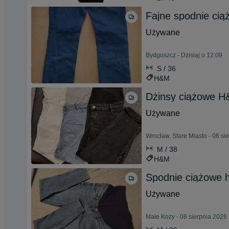
Fajne spodnie ci
Używane
Bydgoszcz - Dzisiaj o 12:09
S / 36
H&M
Dżinsy ciążowe 
Używane
Wrocław, Stare Miasto - 06 si
M / 38
H&M
Spodnie ciążowe 
Używane
Małe Kozy - 08 sierpnia 2026