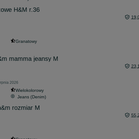
ążowe H&M r.36
19,
Granatowy
H&m mamma jeansy M
23,
erpnia 2026
Wielokolorowy
Jeans (Denim)
h&m rozmiar M
55,