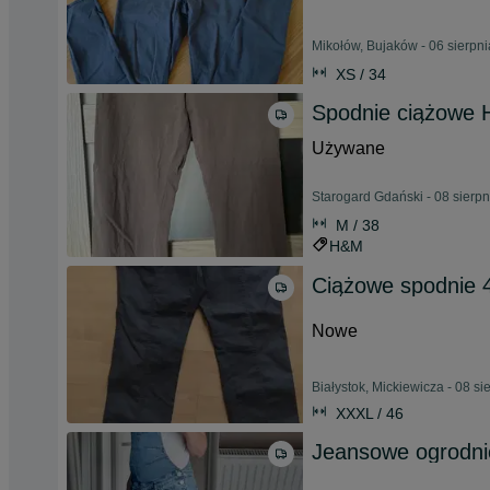
Mikołów, Bujaków - 06 sierpn
XS / 34
Spodnie ciążowe
Używane
Starogard Gdański - 08 sierp
M / 38
H&M
Ciążowe spodnie 
Nowe
Białystok, Mickiewicza - 08 s
XXXL / 46
Jeansowe ogrodnic