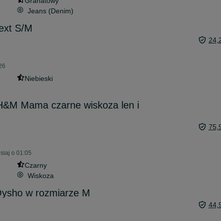
Granatowy
Jeans (Denim)
ext S/M
24,
026
Niebieski
H&M Mama czarne wiskoza len i
75,
siaj o 01:05
Czarny
Wiskoza
Oysho w rozmiarze M
44,