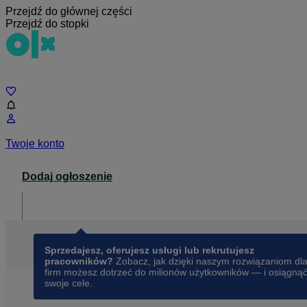
Przejdź do głównej części
Przejdź do stopki
Czat
Twoje konto
Dodaj ogłoszenie
Dla biznesu
opens in a new tab
Sprzedajesz, oferujesz usługi lub rekrutujesz
pracowników?
Zobacz, jak dzięki naszym rozwiązaniom dl
firm możesz dotrzeć do milionów użytkowników — i osiągną
swoje cele.