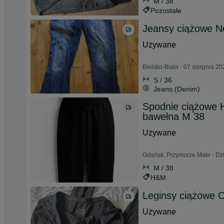
M / 38
Pozostałe
Jeansy ciążowe N
Używane
Bielsko-Biała - 07 sierpnia 2
S / 36
Jeans (Denim)
Spodnie ciążowe 
bawełna M 38
Używane
Gdańsk, Przymorze Małe - Dzi
M / 38
H&M
Leginsy ciążowe 
Używane