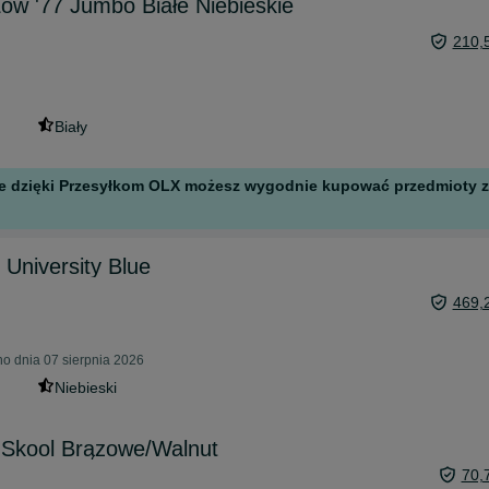
Low '77 Jumbo Białe Niebieskie
210,
Biały
 ale dzięki Przesyłkom OLX możesz wygodnie kupować przedmioty z 
 University Blue
469,
o dnia 07 sierpnia 2026
Niebieski
 Skool Brązowe/Walnut
70,