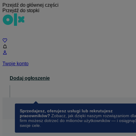
Przejdź do głównej części
Przejdź do stopki
Czat
Twoje konto
Dodaj ogłoszenie
Dla biznesu
opens in a new tab
Sprzedajesz, oferujesz usługi lub rekrutujesz
pracowników?
Zobacz, jak dzięki naszym rozwiązaniom dl
firm możesz dotrzeć do milionów użytkowników — i osiągną
swoje cele.