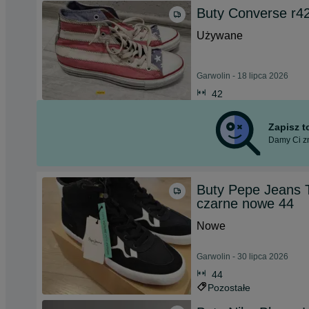
Buty Converse r4
Używane
Garwolin - 18 lipca 2026
42
Zapisz 
Damy Ci zn
Buty Pepe Jeans T
czarne nowe 44
Nowe
Garwolin - 30 lipca 2026
44
Pozostałe