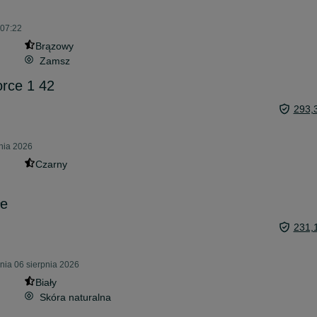
 07:22
Brązowy
Zamsz
orce 1 42
293,
pnia 2026
Czarny
łe
231,
nia 06 sierpnia 2026
Biały
Skóra naturalna