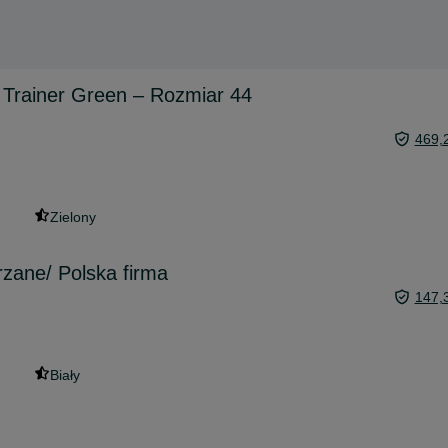
n Trainer Green – Rozmiar 44
469,
Zielony
zane/ Polska firma
147,
Biały