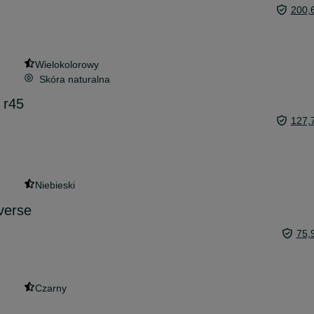
200,
Wielokolorowy
Skóra naturalna
 r45
127,
Niebieski
verse
75,
Czarny