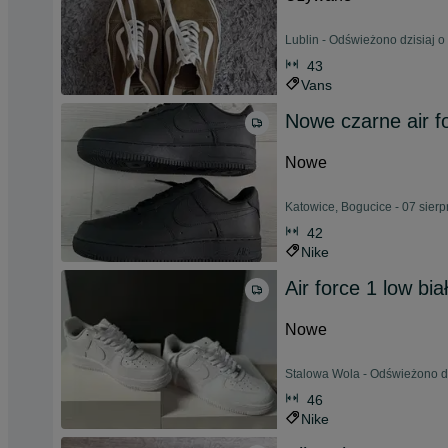
Lublin - Odświeżono dzisiaj o
43
Vans
Nowe czarne air f
Nowe
Katowice, Bogucice - 07 sier
42
Nike
Air force 1 low bia
Nowe
Stalowa Wola - Odświeżono d
46
Nike