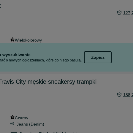
2
127,
Wielokolorowy
to wyszukiwanie
Zapisz
ać o nowych ogłoszeniach, które do niego pasują.
ravis City męskie sneakersy trampki
188,
Czarny
Jeans (Denim)