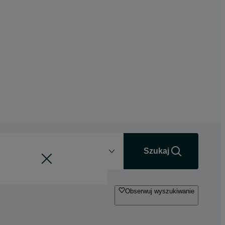
Odległość
+0 km
Szukaj
Obserwuj wyszukiwanie